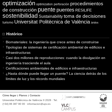
optimización
procedimientos
optimization
perforación
puente
puentes
de construcción
RESILIFE
sostenibilidad
toma de decisiones
Sustainability
Universitat Politècnica de València
turismo
áridos
Histórico
Biomateriales: la ingeniería que crece antes de construirse
Tipologías de sistemas de certificación ambiental de edificios e
infraestructuras
Casi dos millones de reproducciones: cuando la divulgación en
ingeniería trasciende el aula
Certificaciones ambientales de edificios e infraestructuras
¿Hasta dónde puede llegar un puente? La ciencia detrás de los
límites de luz y los récords mundiales
Cómo llegar
Planos
Contacto
Universitat Politècnica de València © 2026 · Tel.
(+34) 96 387 90 00 ·
informacion@upv.es