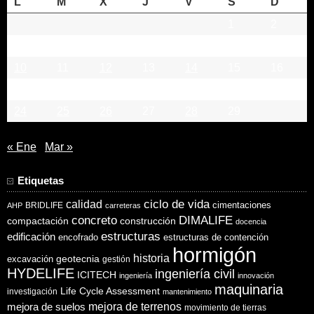
L
M
X
J
V
S
D
1
2
3
4
5
6
7
8
9
10
11
12
13
14
15
16
17
18
19
20
21
22
23
24
25
26
27
28
29
« Ene
Mar »
Etiquetas
ciclo de vida
calidad
cimentaciones
BRIDLIFE
AHP
carreteras
concreto
DIMALIFE
compactación
construcción
docencia
estructuras
edificación
encofrado
estructuras de contención
hormigón
historia
excavación
geotecnia
gestión
HYDELIFE
ingeniería civil
ICITECH
ingeniería
innovación
maquinaria
Life Cycle Assessment
investigación
mantenimiento
mejora de suelos
mejora de terrenos
movimiento de tierras