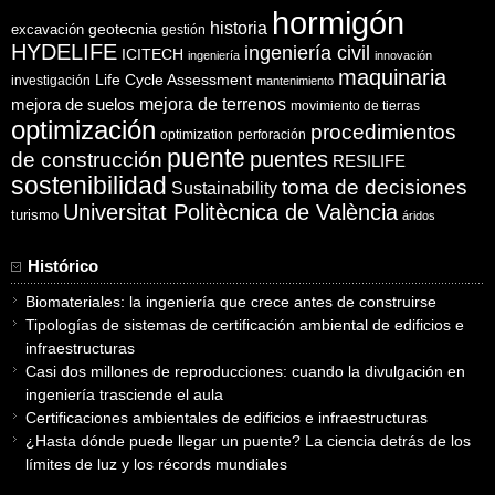
hormigón
historia
excavación
geotecnia
gestión
HYDELIFE
ingeniería civil
ICITECH
ingeniería
innovación
maquinaria
Life Cycle Assessment
investigación
mantenimiento
mejora de suelos
mejora de terrenos
movimiento de tierras
optimización
procedimientos
optimization
perforación
puente
puentes
de construcción
RESILIFE
sostenibilidad
toma de decisiones
Sustainability
Universitat Politècnica de València
turismo
áridos
Histórico
Biomateriales: la ingeniería que crece antes de construirse
Tipologías de sistemas de certificación ambiental de edificios e
infraestructuras
Casi dos millones de reproducciones: cuando la divulgación en
ingeniería trasciende el aula
Certificaciones ambientales de edificios e infraestructuras
¿Hasta dónde puede llegar un puente? La ciencia detrás de los
límites de luz y los récords mundiales