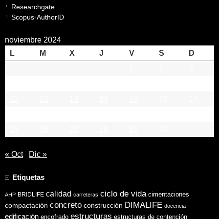
Researchgate
Scopus-AuthorID
noviembre 2024
L
M
X
J
V
S
D
1
2
3
4
5
6
7
8
9
10
11
12
13
14
15
16
17
18
19
20
21
22
23
24
25
26
27
28
29
30
« Oct
Dic »
Etiquetas
ciclo de vida
calidad
cimentaciones
BRIDLIFE
AHP
carreteras
concreto
DIMALIFE
compactación
construcción
docencia
estructuras
edificación
encofrado
estructuras de contención