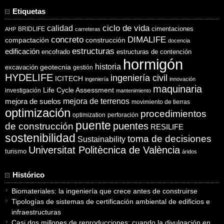
Etiquetas
ciclo de vida
calidad
cimentaciones
BRIDLIFE
AHP
carreteras
concreto
DIMALIFE
compactación
construcción
docencia
estructuras
edificación
encofrado
estructuras de contención
hormigón
historia
excavación
geotecnia
gestión
HYDELIFE
ingeniería civil
ICITECH
ingeniería
innovación
maquinaria
Life Cycle Assessment
investigación
mantenimiento
mejora de suelos
mejora de terrenos
movimiento de tierras
optimización
procedimientos
optimization
perforación
puente
puentes
de construcción
RESILIFE
sostenibilidad
toma de decisiones
Sustainability
Universitat Politècnica de València
turismo
áridos
Histórico
Biomateriales: la ingeniería que crece antes de construirse
Tipologías de sistemas de certificación ambiental de edificios e
infraestructuras
Casi dos millones de reproducciones: cuando la divulgación en