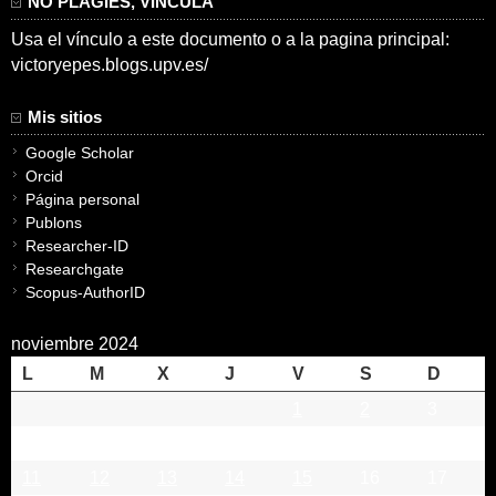
NO PLAGIES, VINCULA
Usa el vínculo a este documento o a la pagina principal:
victoryepes.blogs.upv.es/
Mis sitios
Google Scholar
Orcid
Página personal
Publons
Researcher-ID
Researchgate
Scopus-AuthorID
noviembre 2024
L
M
X
J
V
S
D
1
2
3
4
5
6
7
8
9
10
11
12
13
14
15
16
17