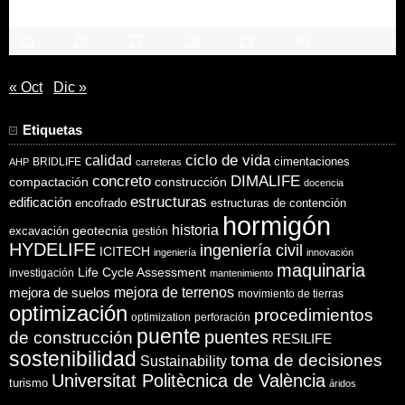
18
19
20
21
22
23
24
25
26
27
28
29
30
« Oct
Dic »
Etiquetas
ciclo de vida
calidad
cimentaciones
BRIDLIFE
AHP
carreteras
concreto
DIMALIFE
compactación
construcción
docencia
estructuras
edificación
encofrado
estructuras de contención
hormigón
historia
excavación
geotecnia
gestión
HYDELIFE
ingeniería civil
ICITECH
ingeniería
innovación
maquinaria
Life Cycle Assessment
investigación
mantenimiento
mejora de suelos
mejora de terrenos
movimiento de tierras
optimización
procedimientos
optimization
perforación
puente
puentes
de construcción
RESILIFE
sostenibilidad
toma de decisiones
Sustainability
Universitat Politècnica de València
turismo
áridos