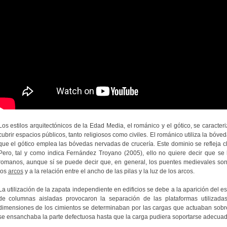
Los estilos arquitectónicos de la Edad Media, el románico y el gótico, se caracte
cubrir espacios públicos, tanto religiosos como civiles. El románico utiliza la bóve
que el gótico emplea las bóvedas nervadas de crucería. Este dominio se refleja c
Pero, tal y como indica Fernández Troyano (2005), ello no quiere decir que se
romanos, aunque sí se puede decir que, en general, los puentes medievales son
los
arcos
y a la relación entre el ancho de las pilas y la luz de los arcos.
La utilización de la zapata independiente en edificios se debe a la aparición del es
de columnas aisladas provocaron la separación de las plataformas utilizadas
dimensiones de los cimientos se determinaban por las cargas que actuaban sobre
se ensanchaba la parte defectuosa hasta que la carga pudiera soportarse adecua