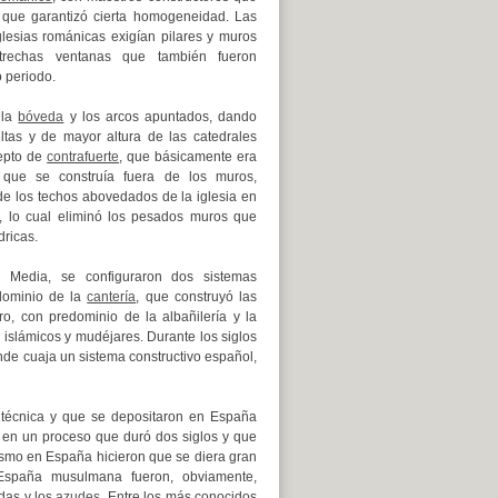
 que garantizó cierta homogeneidad.
Las
lesias románicas exigían pilares y muros
strechas ventanas que también fueron
o periodo.
 la
bóveda
y los arcos apuntados, dando
ltas y de mayor altura de las catedrales
cepto de
contrafuerte
, que básicamente era
que se construía fuera de los muros,
 de los techos abovedados de la iglesia en
a, lo cual eliminó los pesados muros que
ricas.
 Media, se configuraron dos sistemas
edominio de la
cantería
, que construyó las
ro, con predominio de la albañilería y la
os islámicos y mudéjares. Durante los siglos
de cuaja un sistema constructivo español,
 técnica y que se depositaron en España
a en un proceso que duró dos siglos y que
nismo en España hicieron que se diera gran
 España musulmana fueron, obviamente,
das y los
azudes
. Entre los más conocidos