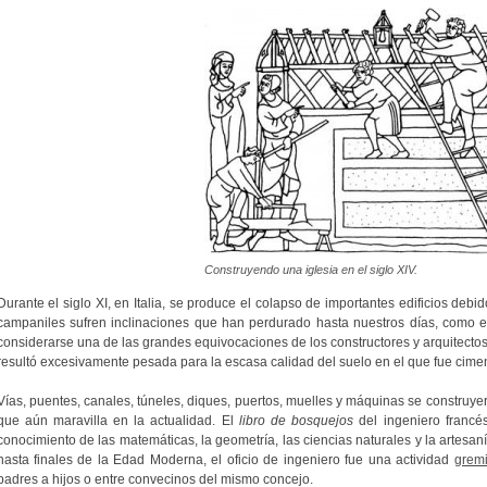
Construyendo una iglesia en el siglo XIV.
Durante el siglo XI, en Italia, se produce el colapso de importantes edificios deb
campaniles sufren inclinaciones que han perdurado hasta nuestros días, como 
considerarse una de las grandes equivocaciones de los constructores y arquitectos 
resultó excesivamente pesada para la escasa calidad del suelo en el que fue cime
Vías, puentes, canales, túneles, diques, puertos, muelles y máquinas se construy
que aún maravilla en la actualidad. El
libro de bosquejos
del ingeniero franc
conocimiento de las matemáticas, la geometría, las ciencias naturales y la artesa
hasta finales de la Edad Moderna, el oficio de ingeniero fue una actividad
gremi
padres a hijos o entre convecinos del mismo concejo.