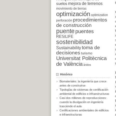
suelos
mejora de terrenos
movimiento de tierras
optimización
optimization
procedimientos
perforación
de construcción
puente
puentes
RESILIFE
sostenibilidad
toma de
Sustainability
decisiones
turismo
Universitat Politècnica
de València
áridos
Histórico
Biomateriales: la ingeniería que crece
antes de construirse
Tipologías de sistemas de certificación
ambiental de edificios e infraestructuras
Casi dos millones de reproducciones:
cuando la divulgación en ingeniería
trasciende el aula
Certificaciones ambientales de edificios
e infraestructuras