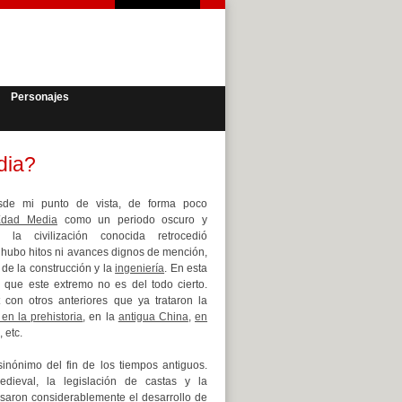
Personajes
dia?
sde mi punto de vista, de forma poco
Edad Media
como un periodo oscuro y
la civilización conocida retrocedió
hubo hitos ni avances dignos de mención,
 de la construcción y la
ingeniería
. En esta
que este extremo no es del todo cierto.
con otros anteriores que ya trataron la
 en la prehistoria
, en la
antigua China
,
en
, etc.
inónimo del fin de los tiempos antiguos.
dieval, la legislación de castas y la
rasaron considerablemente el desarrollo de