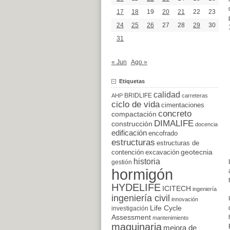
17
18
19
20
21
22
23
24
25
26
27
28
29
30
31
« Jun
Ago »
Etiquetas
calidad
BRIDLIFE
AHP
carreteras
ciclo de vida
cimentaciones
concreto
compactación
DIMALIFE
construcción
docencia
edificación
encofrado
estructuras
estructuras de
excavación
geotecnia
contención
historia
gestión
hormigón
HYDELIFE
ICITECH
ingeniería
ingeniería civil
innovación
Life Cycle
investigación
Assessment
mantenimiento
maquinaria
mejora de