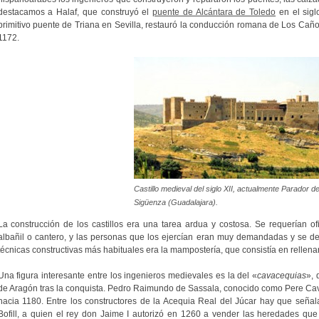
destacamos a Halaf, que construyó el
puente de Alcántara de Toledo
en el sigl
primitivo puente de Triana en Sevilla, restauró la conducción romana de Los Caño
1172.
Castillo medieval del siglo XII, actualmente Parador d
Sigüenza (Guadalajara).
La construcción de los castillos era una tarea ardua y costosa. Se requerían o
albañil o cantero, y las personas que los ejercían eran muy demandadas y se de
técnicas constructivas más habituales era la mampostería, que consistía en rellen
Una figura interesante entre los ingenieros medievales es la del «
cavacequias
», 
de Aragón tras la conquista. Pedro Raimundo de Sassala, conocido como Pere Cav
hacia 1180. Entre los constructores de la Acequia Real del Júcar hay que señal
Bofill, a quien el rey don Jaime I autorizó en 1260 a vender las heredades qu