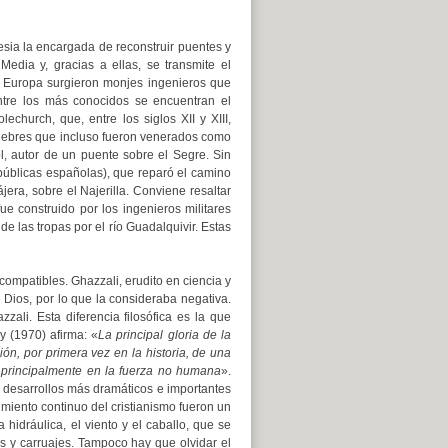
lesia la encargada de reconstruir puentes y
edia y, gracias a ellas, se transmite el
a Europa surgieron monjes ingenieros que
 Entre los más conocidos se encuentran el
lechurch, que, entre los siglos XII y XIII,
ebres que incluso fueron venerados como
, autor de un puente sobre el Segre. Sin
públicas españolas), que reparó el camino
jera, sobre el Najerilla.
Conviene resaltar
e construido por los ingenieros militares
 de las tropas por el río Guadalquivir.
Estas
compatibles. Ghazzali, erudito en ciencia y
e Dios, por lo que la consideraba negativa.
ali. Esta diferencia filosófica es la que
y (1970) afirma: «
La principal gloria de la
ón, por primera vez en la historia, de una
o principalmente en la fuerza no humana
».
s desarrollos más dramáticos e importantes
cimiento continuo del cristianismo fueron un
 hidráulica, el viento y el caballo, que se
as y carruajes. Tampoco hay que olvidar el