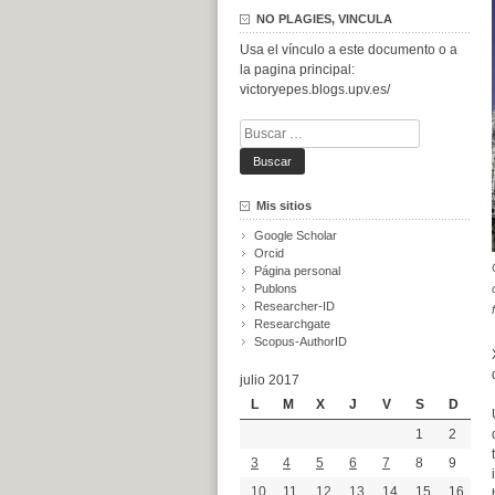
NO PLAGIES, VINCULA
Usa el vínculo a este documento o a
la pagina principal:
victoryepes.blogs.upv.es/
Buscar:
Mis sitios
Google Scholar
Orcid
Página personal
Publons
Researcher-ID
Researchgate
Scopus-AuthorID
julio 2017
L
M
X
J
V
S
D
1
2
3
4
5
6
7
8
9
10
11
12
13
14
15
16