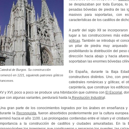
se desplazaban por toda Europa, lo
pesadas bóvedas de piedra de las ig
masivos para soportarlas, con e
características de los castillos de dich
A partir del siglo XII se incorporaron
lugar a las construcciones más esbe
góticas
. También se introdujo el con
un pilar de piedra muy arqueado 
posibilitando la distribución del peso
dirección hacia abajo y hacia afuer
soportaban las enormes bóvedas cilínd
Catedral de Burgos. Su construcción
En España, durante la Baja Edad
comenzó en 1221, siguiendo patrones góticos
constructivos distintos. Uno, con pr
franceses.
catedrales románicas y góticas; el ot
carpintería, que construye los edifici
XV y XVI, poco a poco se produce una hibridación que culmina con
El Escorial,
don
que con algunas variantes, perdurará hasta la
Revolución Industria
l.
Una gran parte de los conocimientos logrados por los árabes en enseñanza y
durante la
Reconquista
, fueron absorbidos posteriormente por la cultura europe
terminó hacia el año 1100. Las prolongadas contiendas entre el islam y el cristia
importancia a la construcción de castillos y ciudades amuralladas. En la
hispanoárabes los ingenieros que construyeron y repararon los puentes, las calza