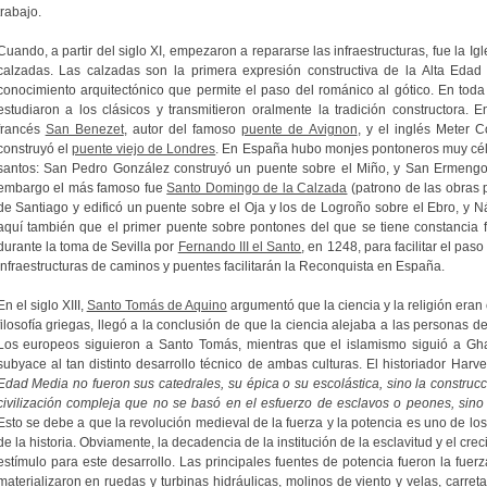
trabajo.
Cuando, a partir del siglo XI, empezaron a repararse las infraestructuras, fue la Ig
calzadas. Las calzadas son la primera expresión constructiva de la Alta Edad M
conocimiento arquitectónico que permite el paso del románico al gótico. En tod
estudiaron a los clásicos y transmitieron oralmente la tradición constructora.
francés
San Benezet
, autor del famoso
puente de Avignon
, y el inglés Meter Co
construyó el
puente viejo de Londres
. En España hubo monjes pontoneros muy cél
santos: San Pedro González construyó un puente sobre el Miño, y San Ermengol
embargo el más famoso fue
Santo Domingo de la Calzada
(patrono de las obras 
de Santiago y edificó un puente sobre el Oja y los de Logroño sobre el Ebro, y Ná
aquí también que el primer puente sobre pontones del que se tiene constancia fu
durante la toma de Sevilla por
Fernando III el Santo
, en 1248, para facilitar el paso
infraestructuras de caminos y puentes facilitarán la Reconquista en España.
En el siglo XIII,
Santo Tomás de Aquino
argumentó que la ciencia y la religión eran 
filosofía griegas, llegó a la conclusión de que la ciencia alejaba a las personas d
Los europeos siguieron a Santo Tomás, mientras que el islamismo siguió a Ghazz
subyace al tan distinto desarrollo técnico de ambas culturas. El historiador Harve
Edad Media no fueron sus catedrales, su épica o su escolástica, sino la construcci
civilización compleja que no se basó en el esfuerzo de esclavos o peones, sin
Esto se debe a que la revolución medieval de la fuerza y la potencia es uno de lo
de la historia. Obviamente, la decadencia de la institución de la esclavitud y el cre
estímulo para este desarrollo. Las principales fuentes de potencia fueron la fuerza
materializaron en ruedas y turbinas hidráulicas, molinos de viento y velas, carret