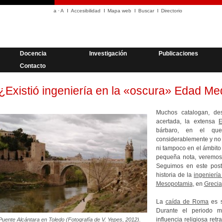
a
·
A
Accesibilidad
Mapa web
Buscar
Directorio
Docencia
Investigación
Publicaciones
Contacto
¿Existió ingeniería en la «oscura» Edad Me
Muchos catalogan, de
acertada, la extensa
bárbaro, en el que 
considerablemente y no 
ni tampoco en el ámbito
pequeña nota, veremos 
Seguimos en este post 
historia de la
ingeniería
Mesopotamia
, en
Grecia
La
caída de Roma
es s
Durante el periodo me
influencia religiosa ret
Puente Alcántara en Toledo (Fotografía de V. Yepes, 2012).