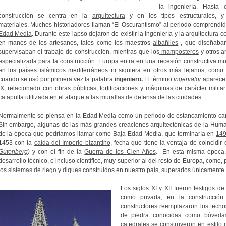
la ingeniería.
Hasta c
construcción se centra en la
arquitectura
y en los tipos estructurales, 
materiales.
Muchos historiadores llaman “El Oscurantismo” al periodo comprendi
Edad Media
.
Durante este lapso dejaron de existir la ingeniería y la arquitectura 
en manos de los artesanos, tales como los maestros
albañiles
, que diseñaban
supervisaban el trabajo de construcción, mientras que los
mamposteros
y otros a
especializada para la construcción.
Europa entra en una recesión constructiva mu
en los países islámicos mediterráneos ni siquiera en otros más lejanos, como
cuando se usó por primera vez la palabra
ingeniero
.
El término
ingeniator
aparece y
IX, relacionado con obras públicas, fortificaciones y máquinas de carácter militar
catapulta utilizada en el ataque a las
murallas de defensa
de las ciudades.
Normalmente se piensa en la Edad Media como un periodo de estancamiento caract
Sin embargo, algunas de las más grandes creaciones arquitectónicas de la Hum
de la época que podríamos llamar como Baja Edad Media, que terminaría en
14
1453 con la
caída del Imperio bizantino
, fecha que tiene la ventaja de coincidir
Gutenberg
)
y con el fin de la
Guerra de los Cien Años
. En esta misma época,
desarrollo técnico, e incluso científico, muy superior al del resto de Europa, como,
los
sistemas de riego
y
diques
construidos en nuestro país, superados únicamente 
Los siglos XI y XII fueron testigos de
como privada, en la construcción 
constructores reemplazaron los tech
de piedra conocidas como
bóveda
catedrales se construyeron en
estilo