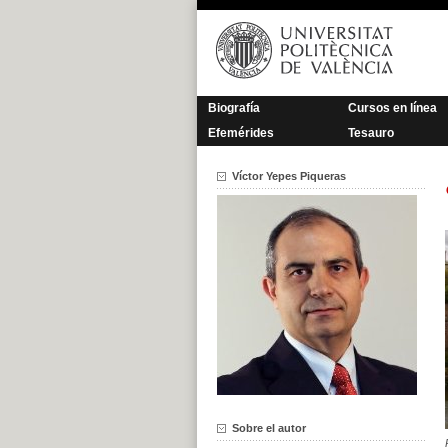
Saltar
al
contenido
Biografía
Cursos en línea
Efemérides
Tesauro
Víctor Yepes Piqueras
Sobre el autor