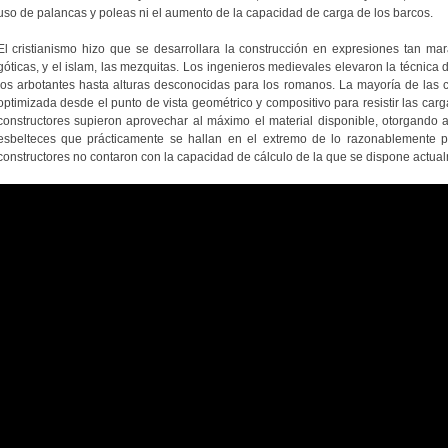
uso de palancas y poleas ni el aumento de la capacidad de carga de los barcos.
El cristianismo hizo que se desarrollara la construcción en expresiones tan ma
góticas, y el islam, las mezquitas. Los ingenieros medievales elevaron la técnica de
los arbotantes hasta alturas desconocidas para los romanos. La mayoría de las c
optimizada desde el punto de vista geométrico y compositivo para resistir las carg
constructores supieron aprovechar al máximo el material disponible, otorgando
esbelteces que prácticamente se hallan en el extremo de lo razonablemente 
constructores no contaron con la capacidad de cálculo de la que se dispone actua