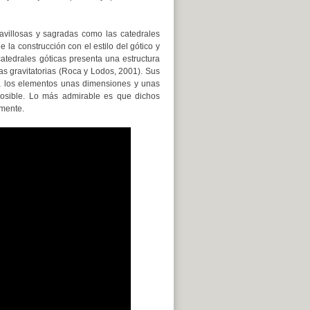
ravillosas y sagradas como las catedrales
 la construcción con el estilo del gótico y
atedrales góticas presenta una estructura
as gravitatorias (Roca y Lodos, 2001). Sus
 a los elementos unas dimensiones y unas
posible. Lo más admirable es que dichos
lmente.