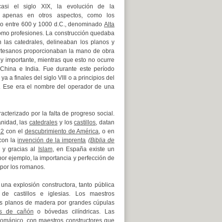
asi el siglo XIX, la evolución de la
y apenas en otros aspectos, como los
do entre 600 y 1000 d.C., denominado
Alta
como profesiones.
La construcción quedaba
 las catedrales, delineaban los planos y
rtesanos proporcionaban la mano de obra
y importante, mientras que esto no ocurre
 China e India. Fue durante este período
a a finales del siglo VIII o a principios del
.
Ese era el nombre del operador de una
erizado por la falta de progreso social.
anidad, las
catedrales
y los
castillos
, datan
92
con el
descubrimiento de América
, o en
 con la
invención de la imprenta
(
Biblia de
 y gracias al
Islam
, en España existe un
 por ejemplo, la importancia y perfección de
por los romanos.
 una explosión constructora, tanto pública
de castillos e iglesias. Los maestros
os planos de madera por grandes cúpulas
s de cañón
o bóvedas cilíndricas.
Las
 románico
, con maestros constructores que