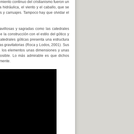
cimiento continuo del cristianismo fueron un
 hidráulica, el viento y el caballo, que se
as y carruajes. Tampoco hay que olvidar el
ravillosas y sagradas como las catedrales
 la construcción con el estilo del gótico y
atedrales góticas presenta una estructura
as gravitatorias (Roca y Lodos, 2001). Sus
 a los elementos unas dimensiones y unas
posible. Lo más admirable es que dichos
lmente.