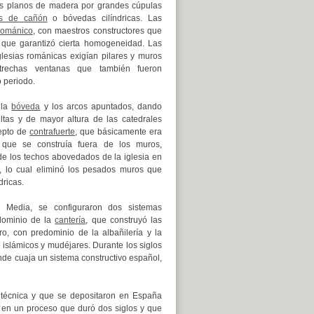
os planos de madera por grandes cúpulas
s de cañón
o bóvedas cilíndricas.
Las
 románico
, con maestros constructores que
 que garantizó cierta homogeneidad.
Las
lesias románicas exigían pilares y muros
strechas ventanas que también fueron
o periodo.
 la
bóveda
y los arcos apuntados, dando
ltas y de mayor altura de las catedrales
cepto de
contrafuerte
, que básicamente era
que se construía fuera de los muros,
 de los techos abovedados de la iglesia en
a, lo cual eliminó los pesados muros que
ricas.
 Media, se configuraron dos sistemas
edominio de la
cantería
, que construyó las
ro, con predominio de la albañilería y la
os islámicos y mudéjares. Durante los siglos
de cuaja un sistema constructivo español,
 técnica y que se depositaron en España
a en un proceso que duró dos siglos y que