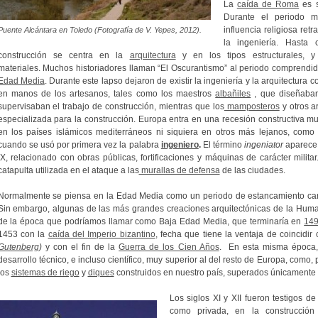
La
caída de Roma
es s
Durante el periodo me
influencia religiosa ret
Puente Alcántara en Toledo (Fotografía de V. Yepes, 2012).
la ingeniería.
Hasta c
construcción se centra en la
arquitectura
y en los tipos estructurales, 
materiales.
Muchos historiadores llaman “El Oscurantismo” al periodo comprendi
Edad Media
.
Durante este lapso dejaron de existir la ingeniería y la arquitectura 
en manos de los artesanos, tales como los maestros
albañiles
, que diseñaban
supervisaban el trabajo de construcción, mientras que los
mamposteros
y otros a
especializada para la construcción.
Europa entra en una recesión constructiva mu
en los países islámicos mediterráneos ni siquiera en otros más lejanos, como
cuando se usó por primera vez la palabra
ingeniero
.
El término
ingeniator
aparece y
IX, relacionado con obras públicas, fortificaciones y máquinas de carácter militar
catapulta utilizada en el ataque a las
murallas de defensa
de las ciudades.
Normalmente se piensa en la Edad Media como un periodo de estancamiento caract
Sin embargo, algunas de las más grandes creaciones arquitectónicas de la Hum
de la época que podríamos llamar como Baja Edad Media, que terminaría en
14
1453 con la
caída del Imperio bizantino
, fecha que tiene la ventaja de coincidir
Gutenberg
)
y con el fin de la
Guerra de los Cien Años
. En esta misma época,
desarrollo técnico, e incluso científico, muy superior al del resto de Europa, como,
los
sistemas de riego
y
diques
construidos en nuestro país, superados únicamente 
Los siglos XI y XII fueron testigos de
como privada, en la construcción 