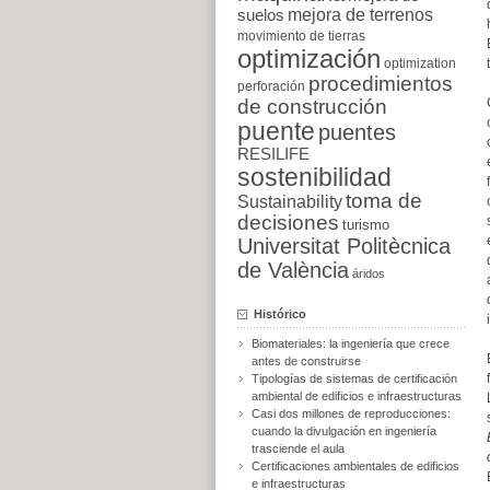
suelos
mejora de terrenos
movimiento de tierras
optimización
optimization
procedimientos
perforación
de construcción
puente
puentes
RESILIFE
sostenibilidad
toma de
Sustainability
decisiones
turismo
Universitat Politècnica
de València
áridos
Histórico
Biomateriales: la ingeniería que crece
antes de construirse
Tipologías de sistemas de certificación
ambiental de edificios e infraestructuras
Casi dos millones de reproducciones:
cuando la divulgación en ingeniería
trasciende el aula
Certificaciones ambientales de edificios
e infraestructuras