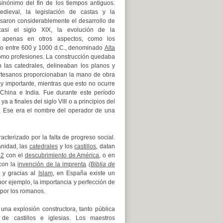
inónimo del fin de los tiempos antiguos.
dieval, la legislación de castas y la
rasaron considerablemente el desarrollo de
asi el siglo XIX, la evolución de la
y apenas en otros aspectos, como los
do entre 600 y 1000 d.C., denominado
Alta
como profesiones.
La construcción quedaba
 las catedrales, delineaban los planos y
rtesanos proporcionaban la mano de obra
y importante, mientras que esto no ocurre
 China e India. Fue durante este período
a a finales del siglo VIII o a principios del
.
Ese era el nombre del operador de una
erizado por la falta de progreso social.
anidad, las
catedrales
y los
castillos
, datan
92
con el
descubrimiento de América
, o en
 con la
invención de la imprenta
(
Biblia de
 y gracias al
Islam
, en España existe un
 por ejemplo, la importancia y perfección de
por los romanos.
 una explosión constructora, tanto pública
de castillos e iglesias. Los maestros