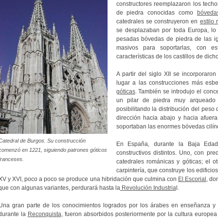
constructores reemplazaron los tech
de piedra conocidas como
bóveda
catedrales se construyeron en
estilo
se desplazaban por toda Europa, lo
pesadas bóvedas de piedra de las ig
masivos para soportarlas, con e
características de los castillos de dich
A partir del siglo XII se incorporaron
lugar a las construcciones más esbe
góticas
. También se introdujo el con
un pilar de piedra muy arqueado 
posibilitando la distribución del peso
dirección hacia abajo y hacia afuer
soportaban las enormes bóvedas cilínd
Catedral de Burgos. Su construcción
En España, durante la Baja Edad
comenzó en 1221, siguiendo patrones góticos
constructivos distintos. Uno, con pr
franceses.
catedrales románicas y góticas; el ot
carpintería, que construye los edifici
XV y XVI, poco a poco se produce una hibridación que culmina con
El Escorial,
don
que con algunas variantes, perdurará hasta la
Revolución Industria
l.
Una gran parte de los conocimientos logrados por los árabes en enseñanza y
durante la
Reconquista
, fueron absorbidos posteriormente por la cultura europe