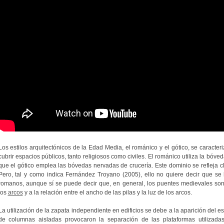
Los estilos arquitectónicos de la Edad Media, el románico y el gótico, se caracte
cubrir espacios públicos, tanto religiosos como civiles. El románico utiliza la bóve
que el gótico emplea las bóvedas nervadas de crucería. Este dominio se refleja c
Pero, tal y como indica Fernández Troyano (2005), ello no quiere decir que se
romanos, aunque sí se puede decir que, en general, los puentes medievales son
los
arcos
y a la relación entre el ancho de las pilas y la luz de los arcos.
La utilización de la zapata independiente en edificios se debe a la aparición del es
de columnas aisladas provocaron la separación de las plataformas utilizadas