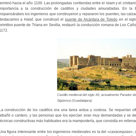
terminó hacia el año 1100. Las prolongadas contiendas entre el islam y el cristia
importancia a la construcción de castillos y ciudades amuralladas. En la
hispanoárabes los ingenieros que construyeron y repararon los puentes, las calza
destacamos a Halaf, que construyó el
puente de Alcántara de Toledo
en el sigl
primitivo puente de Triana en Sevilla, restauró la conducción romana de Los Caño
1172.
Castillo medieval del siglo XII, actualmente Parador d
Sigüenza (Guadalajara).
La construcción de los castillos era una tarea ardua y costosa. Se requerían o
albañil o cantero, y las personas que los ejercían eran muy demandadas y se de
técnicas constructivas más habituales era la mampostería, que consistía en rellen
Una figura interesante entre los ingenieros medievales es la del «
cavacequias
», 