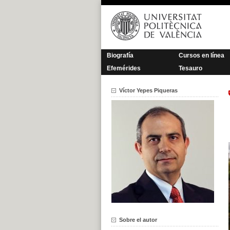
Saltar
al
contenido
Biografía
Cursos en línea
Efemérides
Tesauro
Víctor Yepes Piqueras
Sobre el autor