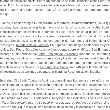
de Aragón tras la conquista. Pedro Raimundo de Sassala, conocido como Pere Cav
hacia 1180. Entre los constructores de la Acequia Real del Júcar hay que señal
Bofill, a quien el rey don Jaime I autorizó en 1260 a vender las heredades qu
trabajo.
Cuando, a partir del siglo XI, empezaron a repararse las infraestructuras, fue la Ig
calzadas. Las calzadas son la primera expresión constructiva de la Alta Edad M
conocimiento arquitectónico que permite el paso del románico al gótico. En tod
estudiaron a los clásicos y transmitieron oralmente la tradición constructora.
francés
San Benezet
, autor del famoso
puente de Avignon
, y el inglés Meter Co
construyó el
puente viejo de Londres
. En España hubo monjes pontoneros muy cél
santos: San Pedro González construyó un puente sobre el Miño, y San Ermengol
embargo el más famoso fue
Santo Domingo de la Calzada
(patrono de las obras 
de Santiago y edificó un puente sobre el Oja y los de Logroño sobre el Ebro, y Ná
aquí también que el primer puente sobre pontones del que se tiene constancia fu
durante la toma de Sevilla por
Fernando III el Santo
, en 1248, para facilitar el paso
infraestructuras de caminos y puentes facilitarán la Reconquista en España.
En el siglo XIII,
Santo Tomás de Aquino
argumentó que la ciencia y la religión eran 
filosofía griegas, llegó a la conclusión de que la ciencia alejaba a las personas d
Los europeos siguieron a Santo Tomás, mientras que el islamismo siguió a Ghazz
subyace al tan distinto desarrollo técnico de ambas culturas. El historiador Harve
Edad Media no fueron sus catedrales, su épica o su escolástica, sino la construcci
civilización compleja que no se basó en el esfuerzo de esclavos o peones, sin
Esto se debe a que la revolución medieval de la fuerza y la potencia es uno de lo