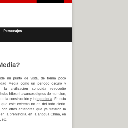
Personajes
 Media?
sde mi punto de vista, de forma poco
Edad Media
como un periodo oscuro y
la civilización conocida retrocedió
hubo hitos ni avances dignos de mención,
 de la construcción y la
ingeniería
. En esta
que este extremo no es del todo cierto.
con otros anteriores que ya trataron la
 en la prehistoria
, en la
antigua China
,
en
, etc.