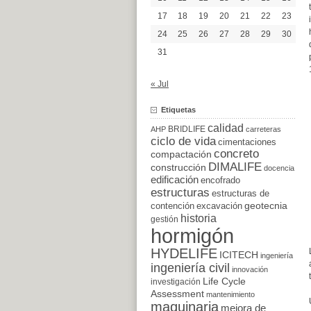
17
18
19
20
21
22
23
24
25
26
27
28
29
30
31
« Jul
Etiquetas
calidad
BRIDLIFE
AHP
carreteras
ciclo de vida
cimentaciones
concreto
compactación
DIMALIFE
construcción
docencia
edificación
encofrado
estructuras
estructuras de
excavación
geotecnia
contención
historia
gestión
hormigón
HYDELIFE
ICITECH
ingeniería
ingeniería civil
innovación
Life Cycle
investigación
Assessment
mantenimiento
maquinaria
mejora de