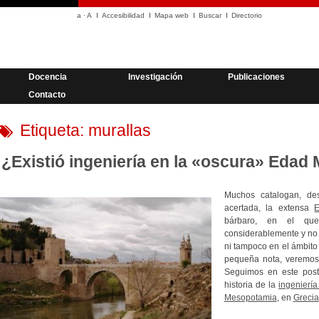
a
·
A
Accesibilidad
Mapa web
Buscar
Directorio
Docencia
Investigación
Publicaciones
Contacto
Etiqueta:
murallas
¿Existió ingeniería en la «oscura» Edad
Muchos catalogan, de
acertada, la extensa
bárbaro, en el que 
considerablemente y no 
ni tampoco en el ámbito
pequeña nota, veremos 
Seguimos en este post 
historia de la
ingeniería
Mesopotamia
, en
Grecia