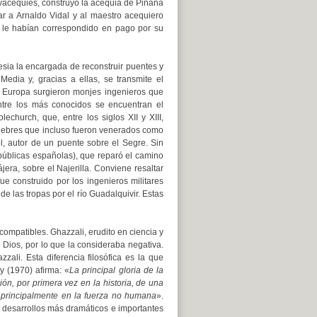
acèquies, construyó la acequia de Piñana
ar a Arnaldo Vidal y al maestro acequiero
e le habían correspondido en pago por su
lesia la encargada de reconstruir puentes y
edia y, gracias a ellas, se transmite el
a Europa surgieron monjes ingenieros que
 Entre los más conocidos se encuentran el
lechurch, que, entre los siglos XII y XIII,
ebres que incluso fueron venerados como
, autor de un puente sobre el Segre. Sin
públicas españolas), que reparó el camino
jera, sobre el Najerilla.
Conviene resaltar
e construido por los ingenieros militares
 de las tropas por el río Guadalquivir.
Estas
compatibles. Ghazzali, erudito en ciencia y
e Dios, por lo que la consideraba negativa.
ali. Esta diferencia filosófica es la que
y (1970) afirma: «
La principal gloria de la
ón, por primera vez en la historia, de una
o principalmente en la fuerza no humana
».
s desarrollos más dramáticos e importantes