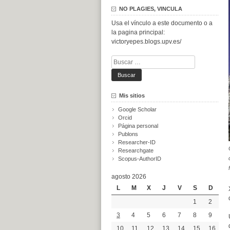
NO PLAGIES, VINCULA
Usa el vínculo a este documento o a
la pagina principal:
victoryepes.blogs.upv.es/
Buscar:
Mis sitios
Google Scholar
Orcid
Página personal
Publons
Researcher-ID
Researchgate
Scopus-AuthorID
agosto 2026
L
M
X
J
V
S
D
1
2
3
4
5
6
7
8
9
10
11
12
13
14
15
16