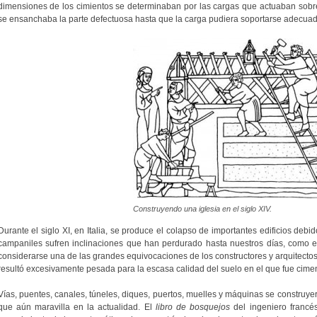
dimensiones de los cimientos se determinaban por las cargas que actuaban sobre
se ensanchaba la parte defectuosa hasta que la carga pudiera soportarse adecua
Construyendo una iglesia en el siglo XIV.
Durante el siglo XI, en Italia, se produce el colapso de importantes edificios deb
campaniles sufren inclinaciones que han perdurado hasta nuestros días, como 
considerarse una de las grandes equivocaciones de los constructores y arquitectos 
resultó excesivamente pesada para la escasa calidad del suelo en el que fue cime
Vías, puentes, canales, túneles, diques, puertos, muelles y máquinas se construy
que aún maravilla en la actualidad. El
libro de bosquejos
del ingeniero franc