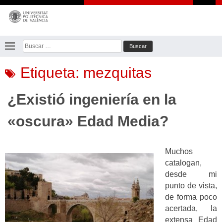
Saltar
al
contenido
Buscar:
Etiqueta:
mezquitas
¿Existió ingeniería en la
«oscura» Edad Media?
Muchos
catalogan,
desde mi
punto de vista,
de forma poco
acertada, la
extensa
Edad