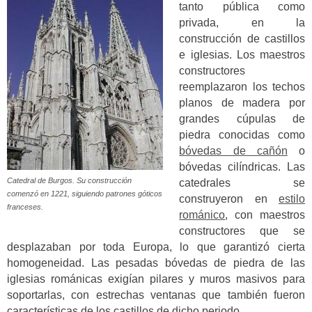
tanto pública como
privada, en la
construcción de castillos
e iglesias. Los maestros
constructores
reemplazaron los techos
planos de madera por
grandes cúpulas de
piedra conocidas como
bóvedas de cañón
o
bóvedas cilíndricas.
Las
Catedral de Burgos. Su construcción
catedrales se
comenzó en 1221, siguiendo patrones góticos
construyeron en
estilo
franceses.
románico
, con maestros
constructores que se
desplazaban por toda Europa, lo que garantizó cierta
homogeneidad.
Las pesadas bóvedas de piedra de las
iglesias románicas exigían pilares y muros masivos para
soportarlas, con estrechas ventanas que también fueron
características de los castillos de dicho periodo.