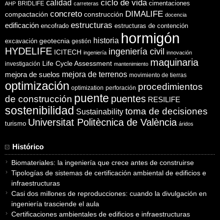
ciclo de vida
calidad
cimentaciones
BRIDLIFE
AHP
carreteras
concreto
DIMALIFE
compactación
construcción
docencia
estructuras
edificación
encofrado
estructuras de contención
hormigón
historia
excavación
geotecnia
gestión
HYDELIFE
ingeniería civil
ICITECH
ingeniería
innovación
maquinaria
Life Cycle Assessment
investigación
mantenimiento
mejora de suelos
mejora de terrenos
movimiento de tierras
optimización
procedimientos
optimization
perforación
puente
puentes
de construcción
RESILIFE
sostenibilidad
toma de decisiones
Sustainability
Universitat Politècnica de València
turismo
áridos
Histórico
Biomateriales: la ingeniería que crece antes de construirse
Tipologías de sistemas de certificación ambiental de edificios e
infraestructuras
Casi dos millones de reproducciones: cuando la divulgación en
ingeniería trasciende el aula
Certificaciones ambientales de edificios e infraestructuras