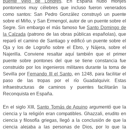
puente viejo de Londres
. En España hubo monjes
pontoneros muy célebres que incluso fueron venerados
como santos: San Pedro González construyó un puente
sobre el Miño, y San Ermengol, autor de un puente sobre el
Segre. Sin embargo el más famoso fue
Santo Domingo de
la Calzada
(patrono de las obras públicas españolas), que
reparó el camino de Santiago y edificó un puente sobre el
Oja y los de Logroño sobre el Ebro, y Nájera, sobre el
Najerilla.
Conviene resaltar aquí también que el primer
puente sobre pontones del que se tiene constancia fue
construido por los ingenieros militares durante la toma de
Sevilla por
Fernando III el Santo
, en 1248, para facilitar el
paso de las tropas por el río Guadalquivir.
Estas
infraestructuras de caminos y puentes facilitarán la
Reconquista en España.
En el siglo XIII,
Santo Tomás de Aquino
argumentó que la
ciencia y la religión eran compatibles. Ghazzali, erudito en
ciencia y filosofía griegas, llegó a la conclusión de que la
ciencia alejaba a las personas de Dios, por lo que la