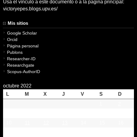
Usa el vínculo a este documento o a la pagina principal:
victoryepes.blogs.upv.es/
Mis sitios
Google Scholar
Orcid
Página personal
Publons
Researcher-ID
Researchgate
Scopus-AuthorID
octubre 2022
L
M
X
J
V
S
D
1
2
3
4
5
6
7
8
9
10
11
12
13
14
15
16
17
18
19
20
21
22
23