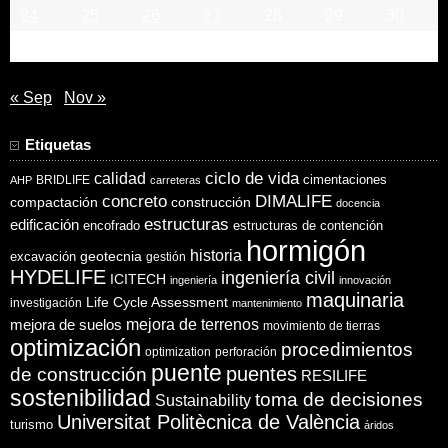
24
25
26
27
28
29
30
31
« Sep
Nov »
Etiquetas
ciclo de vida
calidad
cimentaciones
BRIDLIFE
AHP
carreteras
concreto
DIMALIFE
compactación
construcción
docencia
estructuras
edificación
encofrado
estructuras de contención
hormigón
historia
excavación
geotecnia
gestión
HYDELIFE
ingeniería civil
ICITECH
ingeniería
innovación
maquinaria
Life Cycle Assessment
investigación
mantenimiento
mejora de suelos
mejora de terrenos
movimiento de tierras
optimización
procedimientos
optimization
perforación
puente
puentes
de construcción
RESILIFE
sostenibilidad
toma de decisiones
Sustainability
Universitat Politècnica de València
turismo
áridos