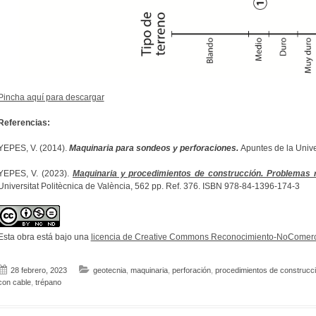
Pincha aquí para descargar
Referencias:
YEPES, V. (2014).
Maquinaria para sondeos y perforaciones.
Apuntes de la Univer
YEPES, V. (2023).
Maquinaria y procedimientos de construcción. Problemas r
Universitat Politècnica de València, 562 pp. Ref. 376. ISBN 978-84-1396-174-3
Esta obra está bajo una
licencia de Creative Commons Reconocimiento-NoComerci
28 febrero, 2023
geotecnia
,
maquinaria
,
perforación
,
procedimientos de construcc
con cable
,
trépano