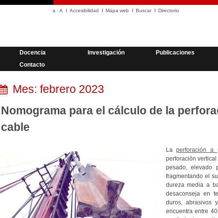
a
·
A
Accesibilidad
Mapa web
Buscar
Directorio
Docencia
Investigación
Publicaciones
Contacto
Mes:
febrero 2023
Nomograma para el cálculo de la perfora
cable
La
perforación a
perforación vertica
pesado, elevado 
fragmentando el sue
dureza media a baj
desaconseja en te
duros, abrasivos 
encuentra entre 40