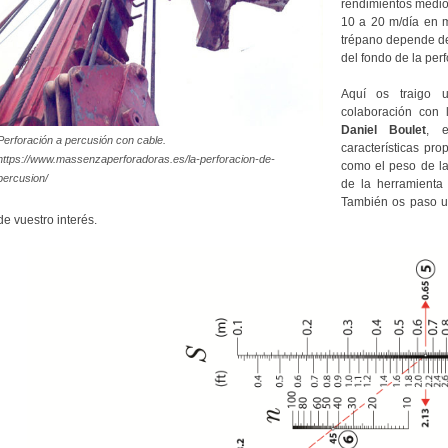
rendimientos medio
10 a 20 m/día en m
trépano depende de 
del fondo de la perf
Aquí os traigo 
colaboración con 
Daniel Boulet
, 
Perforación a percusión con cable.
características pro
https://www.massenzaperforadoras.es/la-perforacion-de-
como el peso de la
percusion/
de la herramienta
También os paso u
de vuestro interés.