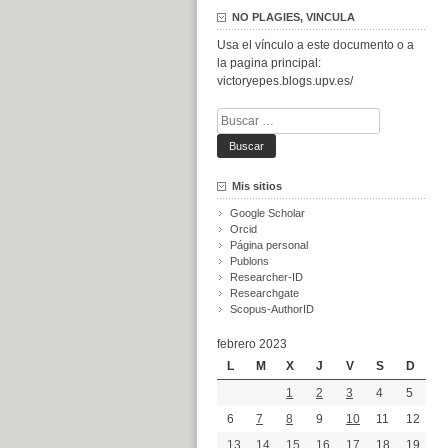
NO PLAGIES, VINCULA
Usa el vínculo a este documento o a
la pagina principal:
victoryepes.blogs.upv.es/
Buscar:
Mis sitios
Google Scholar
Orcid
Página personal
Publons
Researcher-ID
Researchgate
Scopus-AuthorID
febrero 2023
L
M
X
J
V
S
D
1
2
3
4
5
6
7
8
9
10
11
12
13
14
15
16
17
18
19