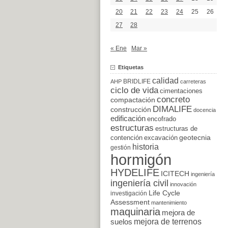
20
21
22
23
24
25
26
27
28
« Ene
Mar »
Etiquetas
calidad
BRIDLIFE
AHP
carreteras
ciclo de vida
cimentaciones
concreto
compactación
DIMALIFE
construcción
docencia
edificación
encofrado
estructuras
estructuras de
excavación
geotecnia
contención
historia
gestión
hormigón
HYDELIFE
ICITECH
ingeniería
ingeniería civil
innovación
Life Cycle
investigación
Assessment
mantenimiento
maquinaria
mejora de
suelos
mejora de terrenos