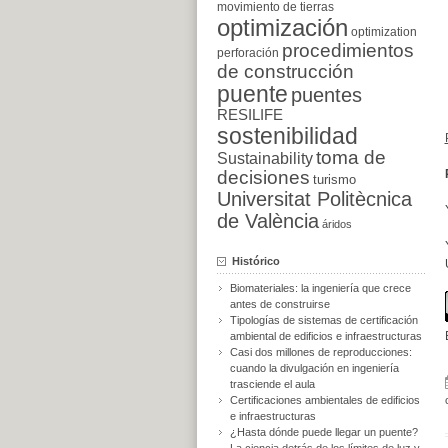
movimiento de tierras
optimización
optimization
procedimientos
perforación
de construcción
puente
puentes
RESILIFE
sostenibilidad
toma de
Sustainability
decisiones
turismo
Universitat Politècnica
de València
áridos
Histórico
Biomateriales: la ingeniería que crece
antes de construirse
Tipologías de sistemas de certificación
ambiental de edificios e infraestructuras
Casi dos millones de reproducciones:
cuando la divulgación en ingeniería
trasciende el aula
Certificaciones ambientales de edificios
e infraestructuras
¿Hasta dónde puede llegar un puente?
La ciencia detrás de los límites de luz y