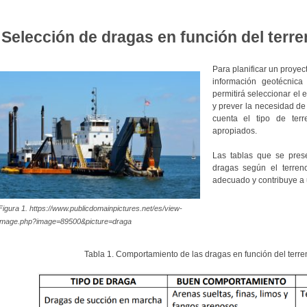
Selección de dragas en función del terr
Para planificar un proye
información geotécnica
permitirá seleccionar el
y prever la necesidad de
cuenta el tipo de terr
apropiados.
Las tablas que se prese
dragas según el terreno
adecuado y contribuye a 
Figura 1. https://www.publicdomainpictures.net/es/view-
image.php?image=89500&picture=draga
Tabla 1. Comportamiento de las dragas en función del terre