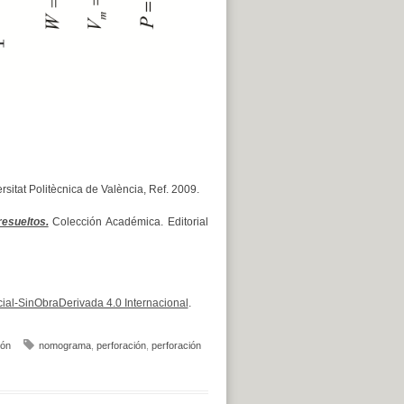
sitat Politècnica de València, Ref. 2009.
esueltos.
Colección Académica. Editorial
al-SinObraDerivada 4.0 Internacional
.
ión
nomograma
,
perforación
,
perforación