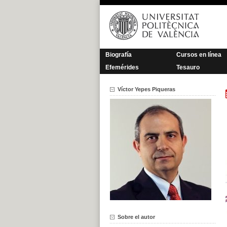
Saltar
al
contenido
Biografía
Cursos en línea
Efemérides
Tesauro
Víctor Yepes Piqueras
Sobre el autor