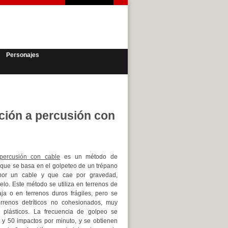
Personajes
ción a percusión con
 percusión con cable
es un método de
l que se basa en el golpeteo de un trépano
por un cable y que cae por gravedad,
lo. Este método se utiliza en terrenos de
a o en terrenos duros frágiles, pero se
rrenos detríticos no cohesionados, muy
y plásticos. La frecuencia de golpeo se
 y 50 impactos por minuto, y se obtienen