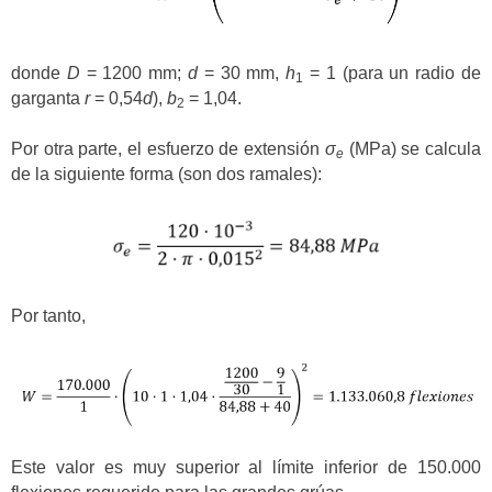
donde
D
= 1200 mm;
d
= 30 mm,
h
= 1 (para un radio de
1
garganta
r
= 0,54
d
),
b
= 1,04.
2
Por otra parte, el esfuerzo de extensión
σ
(MPa) se calcula
e
de la siguiente forma (son dos ramales):
Por tanto,
Este valor es muy superior al límite inferior de 150.000