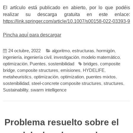
El artículo está publicado en abierto, por lo que podéis
realizar su descarga gratuita en este enlace:
https://link.springer.com/article/10.1007/s00158-022-03393-9
Pincha aquí para descargar
24 octubre, 2022
algoritmo
,
estructuras
,
hormigón
,
ingeniería
,
ingeniería civil
,
investigación
,
modelo matemático
,
optimización
,
Puentes
,
sostenibilidad
bridges
,
composite
bridge
,
composite structures
,
emisiones
,
HYDELIFE
,
metaheuristics
,
optimización
,
optimization
,
puentes mixtos
,
sostenibilidad
,
steel-concrete composite structures
,
structures
,
Sustainability
,
swarm intelligence
Problema resuelto sobre el