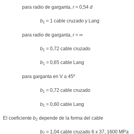
para radio de garganta,
r
= 0,54
d
b
= 1 cable cruzado y Lang
1
para radio de garganta,
r
= ∞
b
= 0,72 cable cruzado
1
b
= 0,65 cable Lang
1
para garganta en V a 45º
b
= 0,72 cable cruzado
1
b
= 0,60 cable Lang
1
El coeficiente
b
depende de la forma del cable
2
b
= 1,04 cable cruzado 6 x 37, 1600 MPa
2