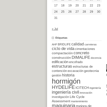
17
18
19
20
21
22
23
24
25
26
27
28
29
30
31
« Jul
Etiquetas
calidad
BRIDLIFE
AHP
carreteras
ciclo de vida
cimentaciones
concreto
compactación
DIMALIFE
construcción
docencia
edificación
encofrado
estructuras
estructuras de
excavación
geotecnia
contención
historia
gestión
hormigón
HYDELIFE
ICITECH
ingeniería
ingeniería civil
innovación
Life Cycle
investigación
Assessment
mantenimiento
maquinaria
mejora de