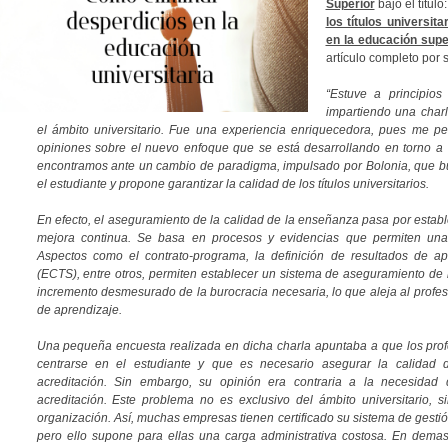
Superior
bajo el título
los títulos universit
en la educación supe
artículo completo por s
“Estuve a principios
impartiendo una charl
el ámbito universitario. Fue una experiencia enriquecedora, pues me p
opiniones sobre el nuevo enfoque que se está desarrollando en torno a
encontramos ante un cambio de paradigma, impulsado por Bolonia, que bu
el estudiante y propone garantizar la calidad de los títulos universitarios.
En efecto, el aseguramiento de la calidad de la enseñanza pasa por establ
mejora continua. Se basa en procesos y evidencias que permiten una 
Aspectos como el contrato-programa, la definición de resultados de ap
(ECTS), entre otros, permiten establecer un sistema de aseguramiento de l
incremento desmesurado de la burocracia necesaria, lo que aleja al profes
de aprendizaje.
Una pequeña encuesta realizada en dicha charla apuntaba a que los pro
centrarse en el estudiante y que es necesario asegurar la calidad de
acreditación. Sin embargo, su opinión era contraria a la necesidad 
acreditación. Este problema no es exclusivo del ámbito universitario, s
organización. Así, muchas empresas tienen certificado su sistema de gesti
pero ello supone para ellas una carga administrativa costosa. En demas