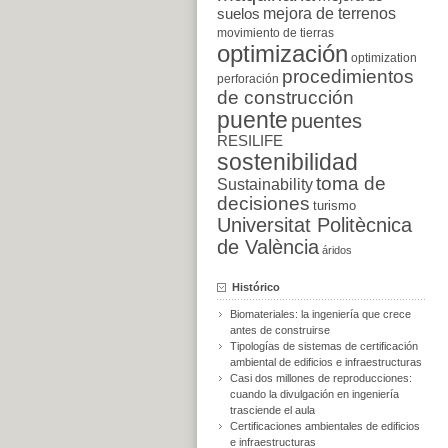
suelos
mejora de terrenos
movimiento de tierras
optimización
optimization
procedimientos
perforación
de construcción
puente
puentes
RESILIFE
sostenibilidad
toma de
Sustainability
decisiones
turismo
Universitat Politècnica
de València
áridos
Histórico
Biomateriales: la ingeniería que crece
antes de construirse
Tipologías de sistemas de certificación
ambiental de edificios e infraestructuras
Casi dos millones de reproducciones:
cuando la divulgación en ingeniería
trasciende el aula
Certificaciones ambientales de edificios
e infraestructuras