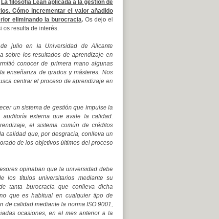
:
La filosofía Lean aplicada a la gestión de
arios. Cómo incrementar el valor añadido
rior eliminando la burocracia
.
Os dejo el
i os resulta de interés.
 de julio en la Universidad de Alicante
a sobre los resultados de aprendizaje en
ermitió conocer de primera mano algunas
 la enseñanza de grados y másteres. Nos
sca centrar el proceso de aprendizaje en
ecer un sistema de gestión que impulse la
auditoría externa que avale la calidad.
rendizaje, el sistema común de créditos
a calidad que, por desgracia, conlleva un
orado de los objetivos últimos del proceso
fesores opinaban que la universidad debe
 los títulos universitarios mediante su
de tanta burocracia que conlleva dicha
ino que es habitual en cualquier tipo de
ón de calidad mediante la norma ISO 9001,
iadas ocasiones, en el mes anterior a la