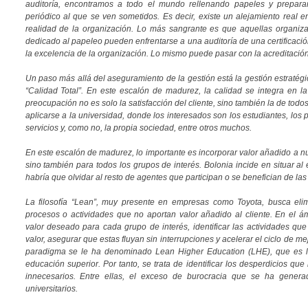
auditoría, encontramos a todo el mundo rellenando papeles y prepar
periódico al que se ven sometidos. Es decir, existe un alejamiento real en
realidad de la organización. Lo más sangrante es que aquellas organi
dedicado al papeleo pueden enfrentarse a una auditoría de una certificaci
la excelencia de la organización. Lo mismo puede pasar con la acreditación d
Un paso más allá del aseguramiento de la gestión está la gestión estratégi
“Calidad Total”. En este escalón de madurez, la calidad se integra en la
preocupación no es solo la satisfacción del cliente, sino también la de todos 
aplicarse a la universidad, donde los interesados son los estudiantes, los 
servicios y, como no, la propia sociedad, entre otros muchos.
En este escalón de madurez, lo importante es incorporar valor añadido a nu
sino también para todos los grupos de interés. Bolonia incide en situar al
habría que olvidar al resto de agentes que participan o se benefician de la
La filosofía “Lean”, muy presente en empresas como Toyota, busca elimi
procesos o actividades que no aportan valor añadido al cliente. En el ámb
valor deseado para cada grupo de interés, identificar las actividades qu
valor, asegurar que estas fluyan sin interrupciones y acelerar el ciclo de m
paradigma se le ha denominado Lean Higher Education (LHE), que es l
educación superior. Por tanto, se trata de identificar los desperdicios qu
innecesarios. Entre ellas, el exceso de burocracia que se ha generad
universitarios.