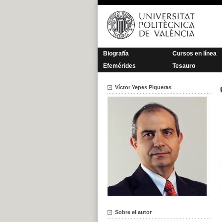
Saltar
al
contenido
Biografía
Cursos en línea
Efemérides
Tesauro
Víctor Yepes Piqueras
Sobre el autor