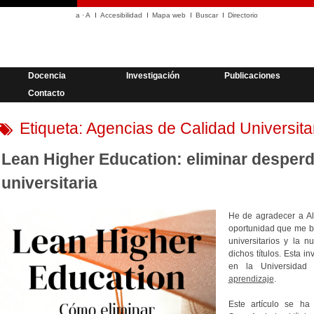
a
·
A
Accesibilidad
Mapa web
Buscar
Directorio
Docencia
Investigación
Publicaciones
Contacto
Etiqueta:
Agencias de Calidad Universita
Lean Higher Education: eliminar desperd
universitaria
He de agradecer a A
oportunidad que me bri
universitarios y la 
dichos títulos. Esta in
en la Universidad
aprendizaje
.
Este artículo se h