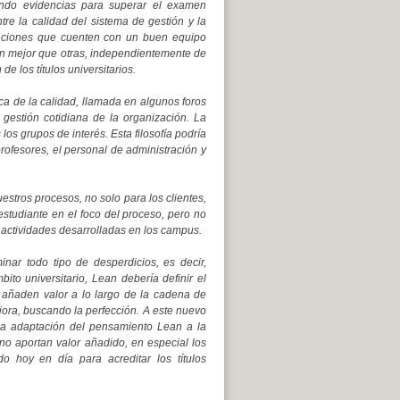
ando evidencias para superar el examen
tre la calidad del sistema de gestión y la
zaciones que cuenten con un buen equipo
ón mejor que otras, independientemente de
e los títulos universitarios.
ca de la calidad, llamada en algunos foros
 gestión cotidiana de la organización. La
los grupos de interés. Esta filosofía podría
profesores, el personal de administración y
estros procesos, no solo para los clientes,
 estudiante en el foco del proceso, pero no
s actividades desarrolladas en los campus.
nar todo tipo de desperdicios, es decir,
ito universitario, Lean debería definir el
e añaden valor a lo largo de la cadena de
ejora, buscando la perfección. A este nuevo
a adaptación del pensamiento Lean a la
e no aportan valor añadido, en especial los
o hoy en día para acreditar los títulos