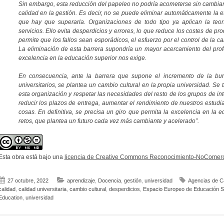
Sin embargo, esta reducción del papeleo no podría acometerse sin cambiar 
calidad en la gestión. Es decir, no se puede eliminar automáticamente la 
que hay que superarla. Organizaciones de todo tipo ya aplican la teor
servicios. Ello evita desperdicios y errores, lo que reduce los costes de pr
permite que los fallos sean esporádicos, el esfuerzo por el control de la ca
La eliminación de esta barrera supondría un mayor acercamiento del prof
excelencia en la educación superior nos exige.
En consecuencia, ante la barrera que supone el incremento de la buroc
universitarios, se plantea un cambio cultural en la propia universidad. Se
esta organización y respetar las necesidades del resto de los grupos de in
reducir los plazos de entrega, aumentar el rendimiento de nuestros estudia
cosas. En definitiva, se precisa un giro que permita la excelencia en la
retos, que plantea un futuro cada vez más cambiante y acelerado”.
Esta obra está bajo una
licencia de Creative Commons Reconocimiento-NoComerci
27 octubre, 2022
aprendizaje
,
Docencia
,
gestión
,
universidad
Agencias de Ca
calidad
,
calidad universitaria
,
cambio cultural
,
desperdicios
,
Espacio Europeo de Educación S
Education
,
universidad