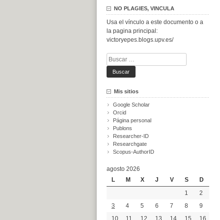
NO PLAGIES, VINCULA
Usa el vínculo a este documento o a
la pagina principal:
victoryepes.blogs.upv.es/
Buscar:
Mis sitios
Google Scholar
Orcid
Página personal
Publons
Researcher-ID
Researchgate
Scopus-AuthorID
agosto 2026
L
M
X
J
V
S
D
1
2
3
4
5
6
7
8
9
10
11
12
13
14
15
16