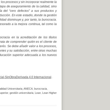
los procesos y sin incorporar realmente la
etapa de aseguramiento de la calidad, sino
ía del “cero defectos” a sus productos y
oducción. En este estadio, donde la gestión
lidad disminuye y, por tanto, la burocracia.
esorado a la mejora continua, tal como la
racia en la acreditación de los títulos
 trata de comprender quién es el cliente de
terés. Se debe añadir valor a los procesos,
ntes y su satisfacción, entre otras muchas
 educación superior adecuada a los nuevos
al-SinObraDerivada 4.0 Internacional
.
lidad Universitaria
,
ANECA
,
burocracia
,
uperior
,
gestión universitaria
,
Lean
,
Lean Higher