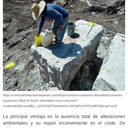
https://centrodistribucionmaquinas.com/shop/cemento-expansivo-demoledor/cemento-
expansivo-20kg-t3-5a10c-demoledor-roca-concreto/?
srsltid=AfmBOooc6BQi_cQF0JWZFDNXmmGzVID3t9Fn0YPO1Mfl7oRjCapYvzDI
La principal ventaja es la ausencia total de alteraciones
ambientales y su mayor inconveniente es el coste. Se