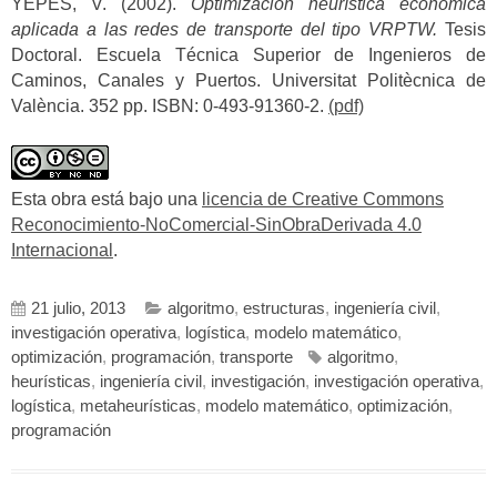
YEPES, V. (2002).
Optimización heurística económica
aplicada a las redes de transporte del tipo VRPTW.
Tesis
Doctoral. Escuela Técnica Superior de Ingenieros de
Caminos, Canales y Puertos. Universitat Politècnica de
València. 352 pp. ISBN: 0-493-91360-2.
(pdf)
Esta obra está bajo una
licencia de Creative Commons
Reconocimiento-NoComercial-SinObraDerivada 4.0
Internacional
.
21 julio, 2013
algoritmo
,
estructuras
,
ingeniería civil
,
investigación operativa
,
logística
,
modelo matemático
,
optimización
,
programación
,
transporte
algoritmo
,
heurísticas
,
ingeniería civil
,
investigación
,
investigación operativa
,
logística
,
metaheurísticas
,
modelo matemático
,
optimización
,
programación