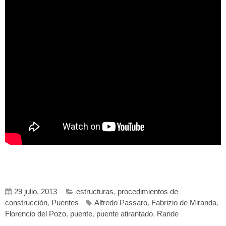
29 julio, 2013
estructuras
,
procedimientos de
construcción
,
Puentes
Alfredo Passaro
,
Fabrizio de Miranda
,
Florencio del Pozo
,
puente
,
puente atirantado
,
Rande