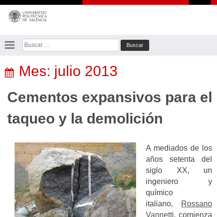
Saltar
al
contenido
Buscar:
Mes:
julio 2013
Cementos expansivos para el
taqueo y la demolición
A mediados de los
años setenta del
siglo XX, un
ingeniero y
químico
italiano,
Rossano
Vannetti
, comienza