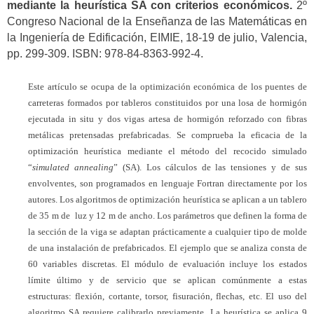
mediante la heurística SA con criterios económicos.
2º
Congreso Nacional de la Enseñanza de las Matemáticas en
la Ingeniería de Edificación, EIMIE, 18-19 de julio, Valencia,
pp. 299-309. ISBN: 978-84-8363-992-4.
Este artículo se ocupa de la optimización económica de los puentes de
carreteras formados por tableros constituidos por una losa de hormigón
ejecutada in situ y dos vigas artesa de hormigón reforzado con fibras
metálicas pretensadas prefabricadas. Se comprueba la eficacia de la
optimización heurística mediante el método del recocido simulado
“
simulated annealing
” (SA). Los cálculos de las tensiones y de sus
envolventes, son programados en lenguaje Fortran directamente por los
autores. Los algoritmos de optimización heurística se aplican a un tablero
de 35 m de luz y 12 m de ancho. Los parámetros que definen la forma de
la sección de la viga se adaptan prácticamente a cualquier tipo de molde
de una instalación de prefabricados. El ejemplo que se analiza consta de
60 variables discretas. El módulo de evaluación incluye los estados
límite último y de servicio que se aplican comúnmente a estas
estructuras: flexión, cortante, torsor, fisuración, flechas, etc. El uso del
algoritmo SA requiere calibrarlo previamente. La heurística se aplica 9