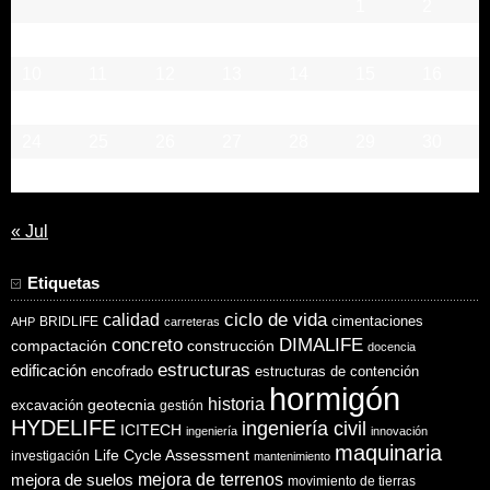
1
2
3
4
5
6
7
8
9
10
11
12
13
14
15
16
17
18
19
20
21
22
23
24
25
26
27
28
29
30
31
« Jul
Etiquetas
ciclo de vida
calidad
cimentaciones
BRIDLIFE
AHP
carreteras
concreto
DIMALIFE
compactación
construcción
docencia
estructuras
edificación
encofrado
estructuras de contención
hormigón
historia
excavación
geotecnia
gestión
HYDELIFE
ingeniería civil
ICITECH
ingeniería
innovación
maquinaria
Life Cycle Assessment
investigación
mantenimiento
mejora de suelos
mejora de terrenos
movimiento de tierras