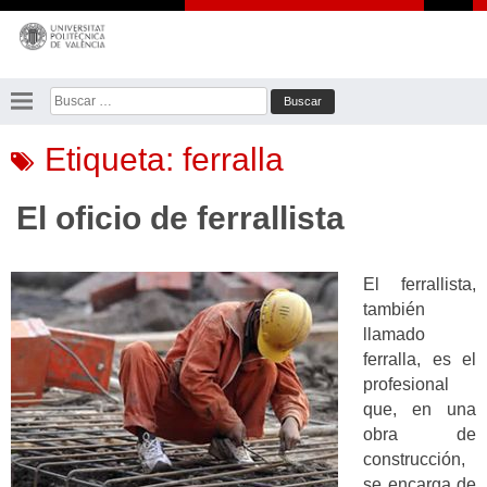
Saltar
al
contenido
Buscar:
Etiqueta:
ferralla
El oficio de ferrallista
El ferrallista,
también
llamado
ferralla, es el
profesional
que, en una
obra de
construcción,
se encarga de