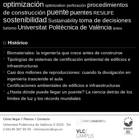
optimización
procedimientos
optimization
perforación
puente
puentes
de construcción
RESILIFE
sostenibilidad
toma de decisiones
Sustainability
Universitat Politècnica de València
turismo
áridos
Histórico
Biomateriales: la ingeniería que crece antes de construirse
Tipologías de sistemas de certificación ambiental de edificios e
infraestructuras
Casi dos millones de reproducciones: cuando la divulgación en
ingeniería trasciende el aula
Certificaciones ambientales de edificios e infraestructuras
¿Hasta dónde puede llegar un puente? La ciencia detrás de los
límites de luz y los récords mundiales
Cómo llegar
Planos
Contacto
Universitat Politècnica de València © 2026 · Tel.
(+34) 96 387 90 00 ·
informacion@upv.es