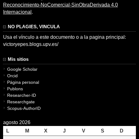
Reconocimiento-NoComercial-SinObraDerivada 4.0
Internacional
.
NO PLAGIES, VINCULA
Usa el vínculo a este documento o a la pagina principal:
victoryepes.blogs.upv.es/
Mis sitios
Google Scholar
Orcid
Página personal
Publons
Researcher-ID
Researchgate
Scopus-AuthorID
agosto 2026
L
M
X
J
V
S
D