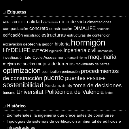
Etiquetas
ciclo de vida
calidad
cimentaciones
BRIDLIFE
AHP
carreteras
concreto
DIMALIFE
compactación
construcción
docencia
estructuras
edificación
encofrado
estructuras de contención
hormigón
historia
excavación
geotecnia
gestión
HYDELIFE
ingeniería civil
ICITECH
ingeniería
innovación
maquinaria
Life Cycle Assessment
investigación
mantenimiento
mejora de suelos
mejora de terrenos
movimiento de tierras
optimización
procedimientos
optimization
perforación
puente
puentes
de construcción
RESILIFE
sostenibilidad
toma de decisiones
Sustainability
Universitat Politècnica de València
turismo
áridos
Histórico
Biomateriales: la ingeniería que crece antes de construirse
Tipologías de sistemas de certificación ambiental de edificios e
infraestructuras