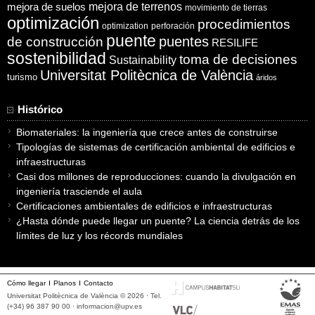
mejora de suelos
mejora de terrenos
movimiento de tierras
optimización
procedimientos
optimization
perforación
puente
puentes
de construcción
RESILIFE
sostenibilidad
toma de decisiones
Sustainability
Universitat Politècnica de València
turismo
áridos
Histórico
Biomateriales: la ingeniería que crece antes de construirse
Tipologías de sistemas de certificación ambiental de edificios e
infraestructuras
Casi dos millones de reproducciones: cuando la divulgación en
ingeniería trasciende el aula
Certificaciones ambientales de edificios e infraestructuras
¿Hasta dónde puede llegar un puente? La ciencia detrás de los
límites de luz y los récords mundiales
Cómo llegar
Planos
Contacto
Universitat Politècnica de València © 2026 · Tel.
(+34) 96 387 90 00 ·
informacion@upv.es