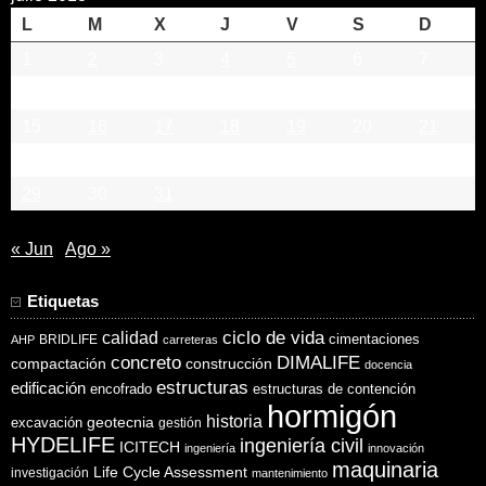
L
M
X
J
V
S
D
1
2
3
4
5
6
7
8
9
10
11
12
13
14
15
16
17
18
19
20
21
22
23
24
25
26
27
28
29
30
31
« Jun
Ago »
Etiquetas
ciclo de vida
calidad
cimentaciones
BRIDLIFE
AHP
carreteras
concreto
DIMALIFE
compactación
construcción
docencia
estructuras
edificación
encofrado
estructuras de contención
hormigón
historia
excavación
geotecnia
gestión
HYDELIFE
ingeniería civil
ICITECH
ingeniería
innovación
maquinaria
Life Cycle Assessment
investigación
mantenimiento