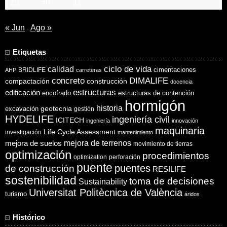
29
30
31
« Jun
Ago »
Etiquetas
ciclo de vida
calidad
cimentaciones
BRIDLIFE
AHP
carreteras
concreto
DIMALIFE
compactación
construcción
docencia
estructuras
edificación
encofrado
estructuras de contención
hormigón
historia
excavación
geotecnia
gestión
HYDELIFE
ingeniería civil
ICITECH
ingeniería
innovación
maquinaria
Life Cycle Assessment
investigación
mantenimiento
mejora de suelos
mejora de terrenos
movimiento de tierras
optimización
procedimientos
optimization
perforación
puente
puentes
de construcción
RESILIFE
sostenibilidad
toma de decisiones
Sustainability
Universitat Politècnica de València
turismo
áridos
Histórico