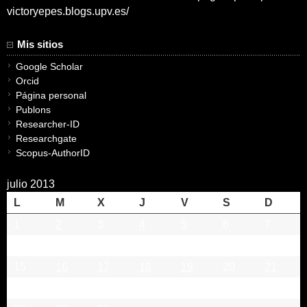
victoryepes.blogs.upv.es/
Mis sitios
Google Scholar
Orcid
Página personal
Publons
Researcher-ID
Researchgate
Scopus-AuthorID
julio 2013
L
M
X
J
V
S
D
1
2
3
4
5
6
7
8
9
10
11
12
13
14
15
16
17
18
19
20
21
22
23
24
25
26
27
28