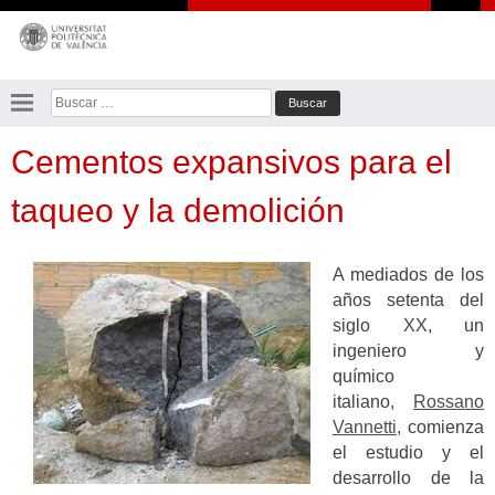
Saltar
al
contenido
Buscar:
Cementos expansivos para el
taqueo y la demolición
A mediados de los
años setenta del
siglo XX, un
ingeniero y
químico
italiano,
Rossano
Vannetti
, comienza
el estudio y el
desarrollo de la