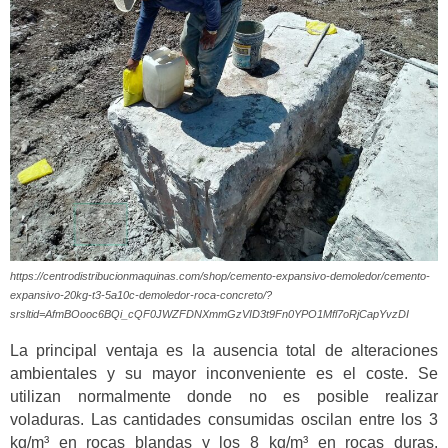
https://centrodistribucionmaquinas.com/shop/cemento-expansivo-demoledor/cemento-
expansivo-20kg-t3-5a10c-demoledor-roca-concreto/?
srsltid=AfmBOooc6BQi_cQF0JWZFDNXmmGzVID3t9Fn0YPO1Mfl7oRjCapYvzDI
La principal ventaja es la ausencia total de alteraciones
ambientales y su mayor inconveniente es el coste. Se
utilizan normalmente donde no es posible realizar
voladuras. Las cantidades consumidas oscilan entre los 3
kg/m³ en rocas blandas y los 8 kg/m³ en rocas duras.