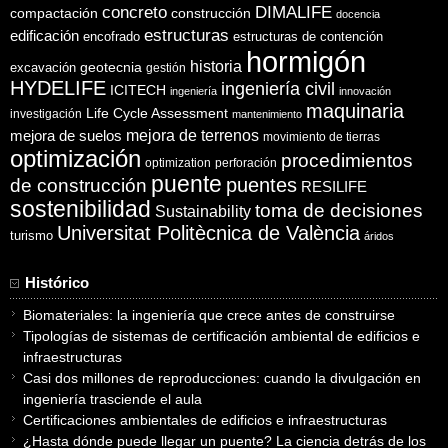
concreto
DIMALIFE
compactación
construcción
docencia
estructuras
edificación
encofrado
estructuras de contención
hormigón
historia
excavación
geotecnia
gestión
HYDELIFE
ingeniería civil
ICITECH
ingeniería
innovación
maquinaria
Life Cycle Assessment
investigación
mantenimiento
mejora de suelos
mejora de terrenos
movimiento de tierras
optimización
procedimientos
optimization
perforación
puente
puentes
de construcción
RESILIFE
sostenibilidad
toma de decisiones
Sustainability
Universitat Politècnica de València
turismo
áridos
Histórico
Biomateriales: la ingeniería que crece antes de construirse
Tipologías de sistemas de certificación ambiental de edificios e
infraestructuras
Casi dos millones de reproducciones: cuando la divulgación en
ingeniería trasciende el aula
Certificaciones ambientales de edificios e infraestructuras
¿Hasta dónde puede llegar un puente? La ciencia detrás de los