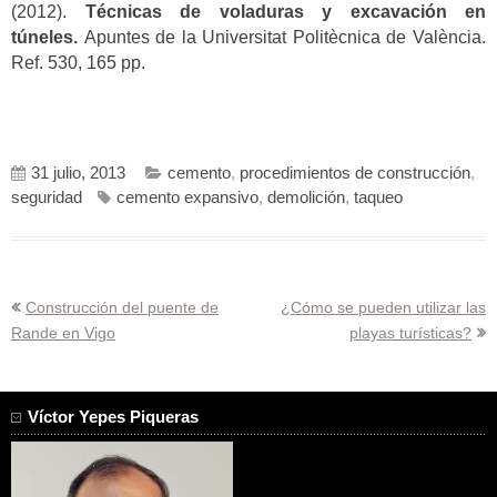
(2012).
Técnicas de voladuras y excavación en
túneles.
Apuntes de la Universitat Politècnica de València.
Ref. 530, 165 pp.
31 julio, 2013
cemento
,
procedimientos de construcción
,
seguridad
cemento expansivo
,
demolición
,
taqueo
Navegación
Construcción del puente de
¿Cómo se pueden utilizar las
Rande en Vigo
playas turísticas?
de
entradas
Víctor Yepes Piqueras