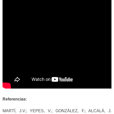
Referencias:
MARTÍ, J.V.; YEPES, V.; GONZÁLEZ, F.; ALCALÁ, J.