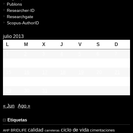
Publons
Researcher-ID
Researchgate
Scopus-AuthorID
julio 2013
L
M
X
J
V
S
D
1
2
3
4
5
6
7
8
9
10
11
12
13
14
15
16
17
18
19
20
21
22
23
24
25
26
27
28
29
30
31
« Jun
Ago »
Etiquetas
ciclo de vida
calidad
cimentaciones
BRIDLIFE
AHP
carreteras