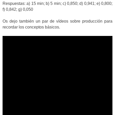
Respuestas: a) 15 min; b) 5 min; c) 0,850; d) 0,941; e) 0,800;
f) 0,842; g) 0,050
Os dejo también un par de vídeos sobre producción para
recordar los conceptos básicos.