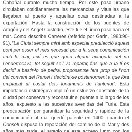
Cabañal durante mucho tiempo. Por este paso urbano
circulaban cotidianamente las mercancías y vituallas que
llegaban al puerto y aquellas otras destinadas a la
exportación. Hasta la construcción de los puentes de
Aragón y del Ángel Custodio, este fue el único paso hacia el
mar. Como describe Carreres (referido por Garín, 1983:90-
91), “
La Ciutat
sempre mirá amb especial predilecció aquest
pont per esser el mes necesari per a la seua comunicación
amb la mar, així es que quan alguna avinguda del riu
l’enderrocava, tot seguit se’l va reparar, fins que a la fí es
decidí a bastir-lo de pedra, proposantse fera prop de l’hort
del convent del Remei i decidint-se posteriorment a que fóra
emplaçat al costat dels fonaments de l’anterior
”. Esta
importancia estratégica implicó un esfuerzo constante de la
ciudad por conservar y reconstruir el puente a lo largo de los
años, expuesto a las sucesivas avenidas del Turia. Esta
preocupación por garantizar la seguridad y rapidez de la
comunicación al mar quedó patente en 1400, cuando el
Consell
dispuso la reparación del camino de la Mar y dos
años más tarde, el arreglo de este acceso junto con los