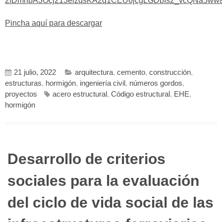
2fDmnbA3Ocj213eizqsKA2q1CEU6jcgLGDbIs2_vcQNa5ww&
Pincha aquí para descargar
21 julio, 2022
arquitectura
,
cemento
,
construcción
,
estructuras
,
hormigón
,
ingeniería civil
,
números gordos
,
proyectos
acero estructural
,
Código estructural
,
EHE
,
hormigón
Desarrollo de criterios
sociales para la evaluación
del ciclo de vida social de las