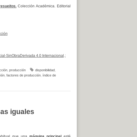
esueltos.
Colección Académica. Editorial
cción
al-SinObraDerivada 4.0 Internacional
.;
cción
,
producción
disponibilidad
,
ción
,
factores de producción
,
índice de
as iguales
abitual que una
máquina principal
esté