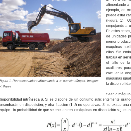
alimentando a
ejemplo, en mo
puede estar ca
(Figura 1). 
empujando a un
En estos casos,
de unidades p
menor producci
máquinas auxi
ellas. Sin emb
trabaja
en seri
el fallo de la
auxiliares, pa
calcular la di
máquinas igual
Figura 1. Retroexcavadora alimentando a un camión-dúmper. Imagen:
la disponibilid
V. Yepes
Sean
n
máquinas
disponibilidad intrínseca
d
. Si se dispone de un conjunto suficientemente gran
encontrarán en disposición, y otra fracción (1-
d
) no operativas. Si se extrae una
equipo-, la probabilidad de que se encuentren
x
máquinas en disposición sigue u