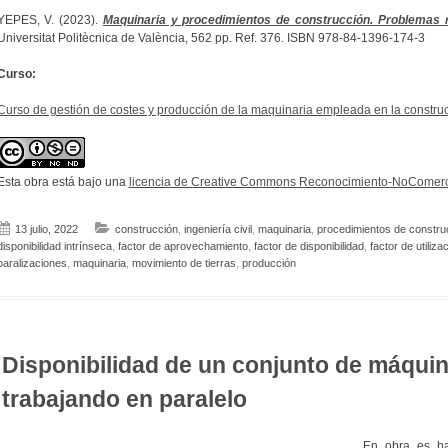
YEPES, V. (2023).
Maquinaria y procedimientos de construcción. Problemas r
Universitat Politècnica de València, 562 pp. Ref. 376. ISBN 978-84-1396-174-3
Curso:
Curso de gestión de costes y producción de la maquinaria empleada en la constru
Esta obra está bajo una
licencia de Creative Commons Reconocimiento-NoComerci
13 julio, 2022
construcción
,
ingeniería civil
,
maquinaria
,
procedimientos de constru
disponibilidad intrínseca
,
factor de aprovechamiento
,
factor de disponibilidad
,
factor de utiliza
paralizaciones
,
maquinaria
,
movimiento de tierras
,
producción
Disponibilidad de un conjunto de máquin
trabajando en paralelo
En obra es h