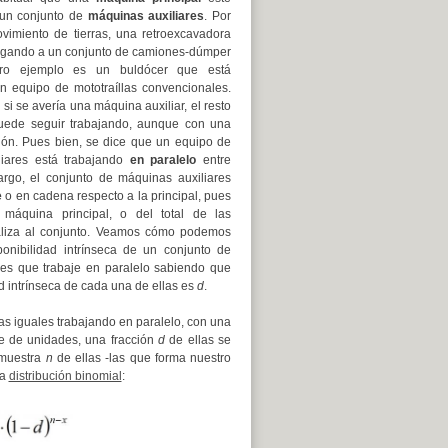
 un conjunto de
máquinas auxiliares
. Por
vimiento de tierras, una retroexcavadora
rgando a un conjunto de camiones-dúmper
Otro ejemplo es un buldócer que está
 equipo de mototraíllas convencionales.
 si se avería una máquina auxiliar, el resto
uede seguir trabajando, aunque con una
ón. Pues bien, se dice que un equipo de
liares está trabajando
en paralelo
entre
argo, el conjunto de máquinas auxiliares
e
o en cadena respecto a la principal, pues
 máquina principal, o del total de las
raliza al conjunto. Veamos cómo podemos
sponibilidad intrínseca de un conjunto de
es que trabaje en paralelo sabiendo que
ad intrínseca de cada una de ellas es
d
.
 iguales trabajando en paralelo, con una
de de unidades, una fracción
d
de ellas se
 muestra
n
de ellas -las que forma nuestro
na
distribución binomial
: