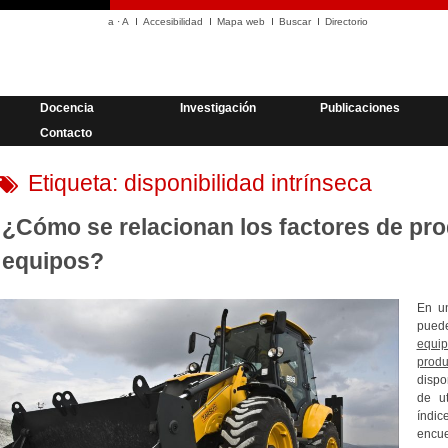
a
·
A
Accesibilidad
Mapa web
Buscar
Directorio
Docencia
Investigación
Publicaciones
Contacto
Etiqueta:
disponibilidad intrínseca
¿Cómo se relacionan los factores de pro
equipos?
En un
pued
equip
produ
dispo
de ut
índic
encue