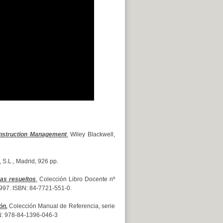
nstruction Management
.
Wiley Blackwell,
 S.L., Madrid, 926 pp.
as resueltos
.
Colección Libro Docente nº
1997. ISBN: 84-7721-551-0.
ón.
Colección Manual de Referencia, serie
SBN: 978-84-1396-046-3