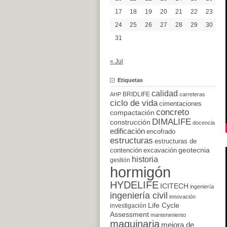
17
18
19
20
21
22
23
24
25
26
27
28
29
30
31
« Jul
Etiquetas
calidad
BRIDLIFE
AHP
carreteras
ciclo de vida
cimentaciones
concreto
compactación
DIMALIFE
construcción
docencia
edificación
encofrado
estructuras
estructuras de
excavación
geotecnia
contención
historia
gestión
hormigón
HYDELIFE
ICITECH
ingeniería
ingeniería civil
innovación
Life Cycle
investigación
Assessment
mantenimiento
maquinaria
mejora de