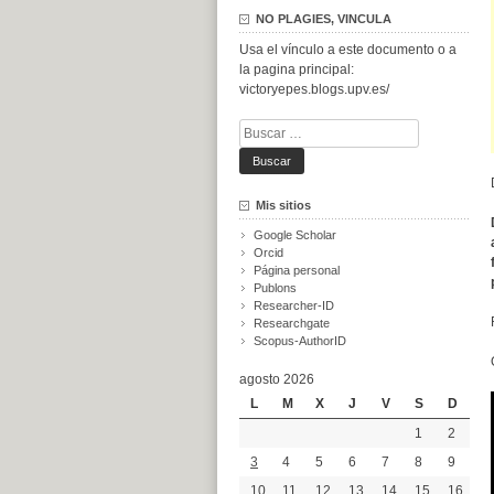
NO PLAGIES, VINCULA
Usa el vínculo a este documento o a
la pagina principal:
victoryepes.blogs.upv.es/
Buscar:
Mis sitios
Google Scholar
Orcid
Página personal
Publons
Researcher-ID
Researchgate
Scopus-AuthorID
agosto 2026
L
M
X
J
V
S
D
1
2
3
4
5
6
7
8
9
10
11
12
13
14
15
16