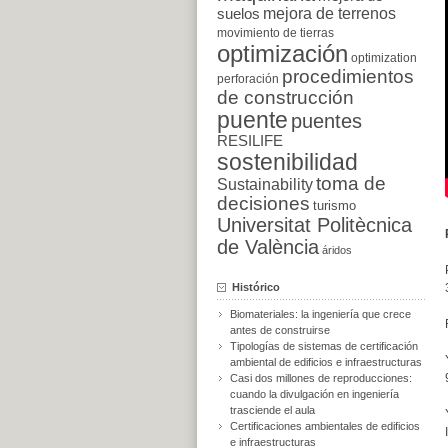
suelos
mejora de terrenos
movimiento de tierras
optimización
optimization
procedimientos
perforación
de construcción
puente
puentes
RESILIFE
sostenibilidad
toma de
Sustainability
decisiones
turismo
Universitat Politècnica
de València
áridos
Histórico
Biomateriales: la ingeniería que crece
antes de construirse
Tipologías de sistemas de certificación
ambiental de edificios e infraestructuras
Casi dos millones de reproducciones:
cuando la divulgación en ingeniería
trasciende el aula
Certificaciones ambientales de edificios
e infraestructuras