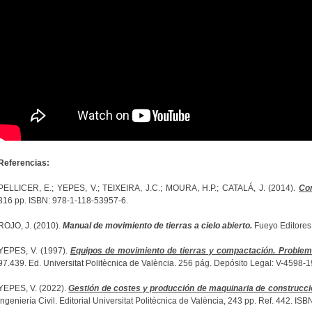
Referencias:
PELLICER, E.; YEPES, V.; TEIXEIRA, J.C.; MOURA, H.P.; CATALÁ, J. (2014).
Co
316 pp. ISBN: 978-1-118-53957-6.
ROJO, J. (2010).
Manual de movimiento de tierras a cielo abierto.
Fueyo Editores,
YEPES, V. (1997).
Equipos de movimiento de tierras y compactación. Problem
97.439. Ed. Universitat Politècnica de València. 256 pág. Depósito Legal: V-4598-
YEPES, V. (2022).
Gestión de costes y producción de maquinaria de construcci
Ingeniería Civil. Editorial Universitat Politècnica de València, 243 pp. Ref. 442. I