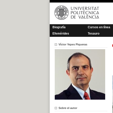
Saltar
al
contenido
Biografía
Cursos en línea
Efemérides
Tesauro
Víctor Yepes Piqueras
Sobre el autor