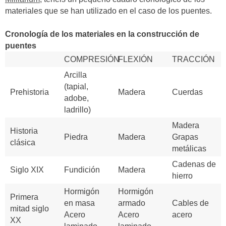
materiales que se han utilizado en el caso de los puentes.
Cronología de los materiales en la construcción de
puentes
COMPRESIÓN
FLEXIÓN
TRACCIÓN
Arcilla
(tapial,
Prehistoria
Madera
Cuerdas
adobe,
ladrillo)
Madera
Historia
Piedra
Madera
Grapas
clásica
metálicas
Cadenas de
Siglo XIX
Fundición
Madera
hierro
Hormigón
Hormigón
Primera
en masa
armado
Cables de
mitad siglo
Acero
Acero
acero
XX