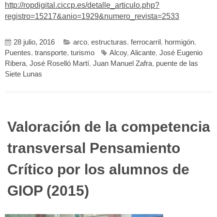
http://ropdigital.ciccp.es/detalle_articulo.php?
registro=15217&anio=1929&numero_revista=2533
28 julio, 2016
arco
,
estructuras
,
ferrocarril
,
hormigón
,
Puentes
,
transporte
,
turismo
Alcoy
,
Alicante
,
José Eugenio
Ribera
,
José Roselló Martí
,
Juan Manuel Zafra
,
puente de las
Siete Lunas
Valoración de la competencia
transversal Pensamiento
Crítico por los alumnos de
GIOP (2015)