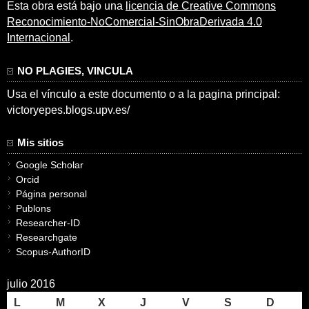
Esta obra está bajo una
licencia de Creative Commons
Reconocimiento-NoComercial-SinObraDerivada 4.0
Internacional
.
NO PLAGIES, VINCULA
Usa el vínculo a este documento o a la pagina principal:
victoryepes.blogs.upv.es/
Mis sitios
Google Scholar
Orcid
Página personal
Publons
Researcher-ID
Researchgate
Scopus-AuthorID
julio 2016
L
M
X
J
V
S
D