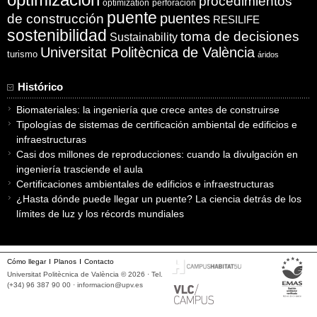
procedimientos
optimization
perforación
puente
puentes
de construcción
RESILIFE
sostenibilidad
toma de decisiones
Sustainability
Universitat Politècnica de València
turismo
áridos
Histórico
Biomateriales: la ingeniería que crece antes de construirse
Tipologías de sistemas de certificación ambiental de edificios e
infraestructuras
Casi dos millones de reproducciones: cuando la divulgación en
ingeniería trasciende el aula
Certificaciones ambientales de edificios e infraestructuras
¿Hasta dónde puede llegar un puente? La ciencia detrás de los
límites de luz y los récords mundiales
Cómo llegar
Planos
Contacto
Universitat Politècnica de València © 2026 · Tel.
(+34) 96 387 90 00 ·
informacion@upv.es