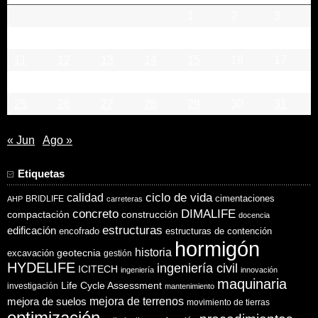
1
2
3
4
5
6
7
8
9
10
11
12
13
14
15
16
17
18
19
20
21
22
23
24
25
26
27
28
29
30
31
« Jun
Ago »
Etiquetas
ciclo de vida
calidad
cimentaciones
BRIDLIFE
AHP
carreteras
concreto
DIMALIFE
compactación
construcción
docencia
estructuras
edificación
encofrado
estructuras de contención
hormigón
historia
excavación
geotecnia
gestión
HYDELIFE
ingeniería civil
ICITECH
ingeniería
innovación
maquinaria
Life Cycle Assessment
investigación
mantenimiento
mejora de suelos
mejora de terrenos
movimiento de tierras
optimización