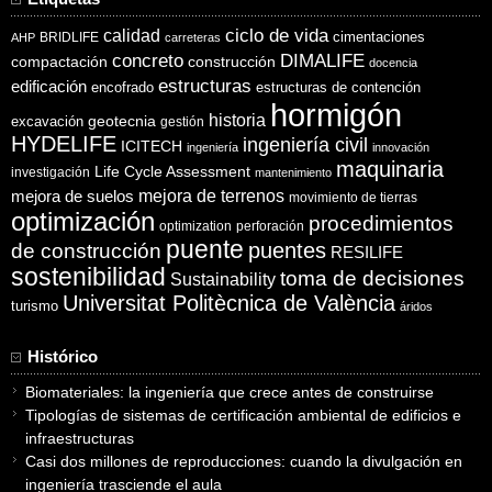
ciclo de vida
calidad
cimentaciones
BRIDLIFE
AHP
carreteras
concreto
DIMALIFE
compactación
construcción
docencia
estructuras
edificación
encofrado
estructuras de contención
hormigón
historia
excavación
geotecnia
gestión
HYDELIFE
ingeniería civil
ICITECH
ingeniería
innovación
maquinaria
Life Cycle Assessment
investigación
mantenimiento
mejora de suelos
mejora de terrenos
movimiento de tierras
optimización
procedimientos
optimization
perforación
puente
puentes
de construcción
RESILIFE
sostenibilidad
toma de decisiones
Sustainability
Universitat Politècnica de València
turismo
áridos
Histórico
Biomateriales: la ingeniería que crece antes de construirse
Tipologías de sistemas de certificación ambiental de edificios e
infraestructuras
Casi dos millones de reproducciones: cuando la divulgación en
ingeniería trasciende el aula