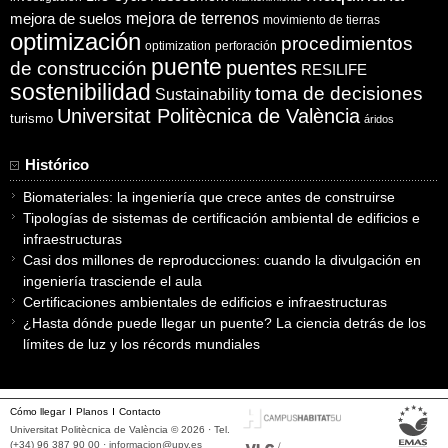
mejora de suelos
mejora de terrenos
movimiento de tierras
optimización
procedimientos
optimization
perforación
puente
puentes
de construcción
RESILIFE
sostenibilidad
toma de decisiones
Sustainability
Universitat Politècnica de València
turismo
áridos
Histórico
Biomateriales: la ingeniería que crece antes de construirse
Tipologías de sistemas de certificación ambiental de edificios e
infraestructuras
Casi dos millones de reproducciones: cuando la divulgación en
ingeniería trasciende el aula
Certificaciones ambientales de edificios e infraestructuras
¿Hasta dónde puede llegar un puente? La ciencia detrás de los
límites de luz y los récords mundiales
Cómo llegar
Planos
Contacto
Universitat Politècnica de València © 2026 · Tel.
(+34) 96 387 90 00 ·
informacion@upv.es