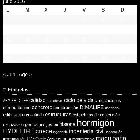
julio 2016
L
M
X
J
V
S
D
1
2
3
4
5
6
7
8
9
10
11
12
13
14
15
16
17
18
19
20
21
22
23
24
25
26
27
28
29
30
31
« Jun
Ago »
Etiquetas
ciclo de vida
calidad
cimentaciones
BRIDLIFE
AHP
carreteras
concreto
DIMALIFE
compactación
construcción
docencia
estructuras
edificación
encofrado
estructuras de contención
hormigón
historia
excavación
geotecnia
gestión
HYDELIFE
ingeniería civil
ICITECH
ingeniería
innovación
maquinaria
Life Cycle Assessment
investigación
mantenimiento