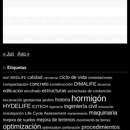
1
2
3
4
5
6
7
8
9
10
11
12
13
14
15
16
17
18
19
20
21
22
23
24
25
26
27
28
29
30
31
« Jun
Ago »
Etiquetas
ciclo de vida
calidad
cimentaciones
BRIDLIFE
AHP
carreteras
concreto
DIMALIFE
compactación
construcción
docencia
estructuras
edificación
encofrado
estructuras de contención
hormigón
historia
excavación
geotecnia
gestión
HYDELIFE
ingeniería civil
ICITECH
ingeniería
innovación
maquinaria
Life Cycle Assessment
investigación
mantenimiento
mejora de suelos
mejora de terrenos
movimiento de tierras
optimización
procedimientos
optimization
perforación