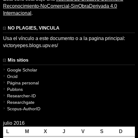
Reconocimiento-NoComercial-SinObraDerivada 4.0
Internacional
.
NO PLAGIES, VINCULA
Usa el vínculo a este documento o a la pagina principal:
victoryepes.blogs.upv.es/
Mis sitios
Google Scholar
Orcid
Página personal
Publons
Researcher-ID
Researchgate
Scopus-AuthorID
julio 2016
L
M
X
J
V
S
D