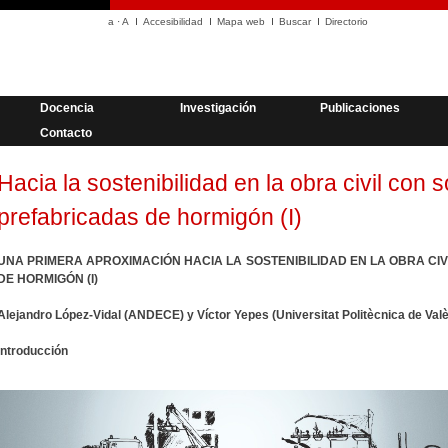
a
·
A
Accesibilidad
Mapa web
Buscar
Directorio
Docencia
Investigación
Publicaciones
Contacto
Hacia la sostenibilidad en la obra civil con 
prefabricadas de hormigón (I)
UNA PRIMERA APROXIMACIÓN HACIA LA SOSTENIBILIDAD EN LA OBRA CI
DE HORMIGÓN (I)
Alejandro López-Vidal (ANDECE) y Víctor Yepes (Universitat Politècnica de Valè
Introducción