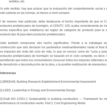
vertidos; etc.
En este sentido, hay que aclarar que la evaluación del comportamiento social y
está cubierta en las normas, al menos a nivel europeo.
Y de manera más particular, debe destacarse el hecho importante de que el C
productos prefabricados de hormigón, el CEN/TC 229, acaba recientemente de inici
norma específica que establezca las reglas de categoría de producto para la 
producto tipo III para tales productos prefabricados.
Debe también remarcarse otro hecho significativo. Frente a la estrategia s
construcción que sólo declaran los parámetros medioambientales hasta el final d
los impactos del resto del ciclo de vida, lo que se conoce como de “cuna a puer
productos prefabricados de hormigón se basarán en el ciclo completo, es decir,
permitiendo que todos los consumidores conozcan todos los impactos obtenidos en el
de demolición o deconstrucción de la obra, o la posible reutilización de elementos e
Referencias
[1] BREEAM, Building Research Establishment Environmental Assessment
[2] LEED, Leadership in Energy and Environmental Design
[3] Draft ISO 21931-2 Sustainability in building construction — Framework for me
performance of construction works. Part 2: Civil Engineering Works