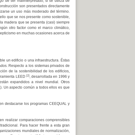
 de ser malinterpretado, si se utiliza de
nstrucción son presentados directamente
alizarse un uso más moderado del término.
ello que se nos presente como sostenible,
la madera que se presenta (casi) siempre
ngún otro factor como el marco climático,
scepticismo en muchas ocasiones acerca de
e un edificio o una infraestructura. Éstas
dos. Respecto a los sistemas privados de
ón de la sostenibilidad de los edificios,
[2]
erramienta LEED
, desarrollada en 1996 y
 están expandidos a nivel mundial. Otros
). Un aspecto común a todos ellos es que
ueden destacarse los programas CEEQUAL y
ad en realizar comparaciones comprensibles
tradicional. Para hacer frente a esta gran
organizaciones mundiales de normalización,