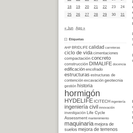
18
19
20
21
22
23
24
25
26
27
28
29
30
31
« Jun
Ago »
Etiquetas
calidad
BRIDLIFE
AHP
carreteras
ciclo de vida
cimentaciones
concreto
compactación
DIMALIFE
construcción
docencia
edificación
encofrado
estructuras
estructuras de
excavación
geotecnia
contención
historia
gestión
hormigón
HYDELIFE
ICITECH
ingeniería
ingeniería civil
innovación
Life Cycle
investigación
Assessment
mantenimiento
maquinaria
mejora de
suelos
mejora de terrenos