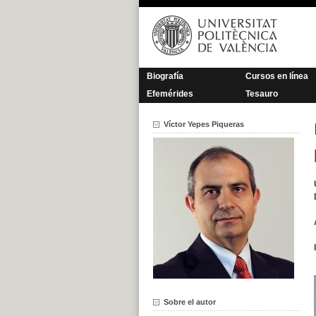
Saltar
al
contenido
Biografía
Cursos en línea
Efemérides
Tesauro
Víctor Yepes Piqueras
Sobre el autor