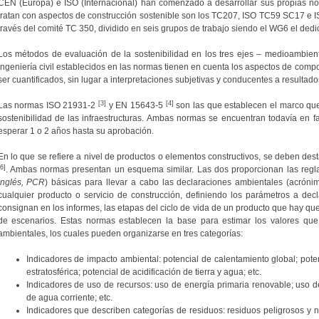
CEN (Europa) e ISO (Internacional) han comenzado a desarrollar sus propias no
tratan con aspectos de construcción sostenible son los TC207, ISO TC59 SC17 e
través del comité TC 350, dividido en seis grupos de trabajo siendo el WG6 el dedic
Los métodos de evaluación de la sostenibilidad en los tres ejes – medioambient
ingeniería civil establecidos en las normas tienen en cuenta los aspectos de com
ser cuantificados, sin lugar a interpretaciones subjetivas y conducentes a resultad
[3]
[4]
Las normas ISO 21931-2
y EN 15643-5
son las que establecen el marco que
sostenibilidad de las infraestructuras. Ambas normas se encuentran todavía en f
esperar 1 o 2 años hasta su aprobación.
En lo que se refiere a nivel de productos o elementos constructivos, se deben de
[6]
. Ambas normas presentan un esquema similar. Las dos proporcionan las regla
inglés, PCR
) básicas para llevar a cabo las declaraciones ambientales (acrónim
cualquier producto o servicio de construcción, definiendo los parámetros a dec
consignan en los informes, las etapas del ciclo de vida de un producto que hay que 
de escenarios. Estas normas establecen la base para estimar los valores qu
ambientales, los cuales pueden organizarse en tres categorías:
Indicadores de impacto ambiental: potencial de calentamiento global; pot
estratosférica; potencial de acidificación de tierra y agua; etc.
Indicadores de uso de recursos: uso de energía primaria renovable; uso d
de agua corriente; etc.
Indicadores que describen categorías de residuos: residuos peligrosos y no