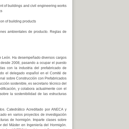
nt of buildings and civil engineering works
ks
ion of building products
ones ambientales de producto. Reglas de
 de León. Ha desempeñado diversos cargos
 desde 2008, pasando a ocupar el puesto
as con la industria del prefabricado de
do el delegado español en el Comité de
nal sobre Construcción con Prefabricados
ción sostenible, es secretario técnico del
ificación, y colabora actualmente con el
bre la sostenibilidad de las estructuras
os. Catedrático Acreditado por ANECA y
icado en varios proyectos de investigación
ucturas de hormigón. Imparte clases sobre
r del Máster en Ingeniería del Hormigón.