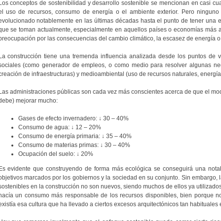
Los conceptos de sostenibilidad y desarrollo sostenible se mencionan en casi cua
el uso de recursos, consumo de energía o el ambiente exterior. Pero ninguno
evolucionado notablemente en las últimas décadas hasta el punto de tener una
que se toman actualmente, especialmente en aquellos países o economías más a
preocupación por las consecuencias del cambio climático, la escasez de energía o
La construcción tiene una tremenda influencia analizada desde los puntos de v
sociales (como generador de empleos, o como medio para resolver algunas nec
creación de infraestructuras) y medioambiental (uso de recursos naturales, energía
Las administraciones públicas son cada vez más conscientes acerca de que el mode
debe) mejorar mucho:
Gases de efecto invernadero: ↓ 30 – 40%
Consumo de agua: ↓ 12 – 20%
Consumo de energía primaria: ↓ 35 – 40%
Consumo de materias primas: ↓ 30 – 40%
Ocupación del suelo: ↓ 20%
Es evidente que construyendo de forma más ecológica se conseguirá una notabl
objetivos marcados por los gobiernos y la sociedad en su conjunto. Sin embargo, la
sostenibles en la construcción no son nuevos, siendo muchos de ellos ya utiliza
hacía un consumo más responsable de los recursos disponibles, bien porque no
existía esa cultura que ha llevado a ciertos excesos arquitectónicos tan habituales 