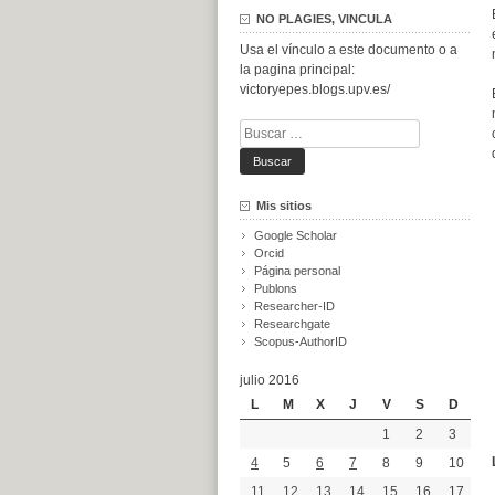
NO PLAGIES, VINCULA
Usa el vínculo a este documento o a
la pagina principal:
victoryepes.blogs.upv.es/
Buscar:
Mis sitios
Google Scholar
Orcid
Página personal
Publons
Researcher-ID
Researchgate
Scopus-AuthorID
julio 2016
L
M
X
J
V
S
D
1
2
3
4
5
6
7
8
9
10
11
12
13
14
15
16
17