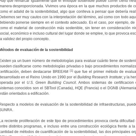
Hay que remarcar igualmente que el enfoque sostenible puede correr cierto riesgo
manera desproporcionada. Vivimos una época en la que muchos productos de co
como el adalid de la sostenibilidad, algo que conlleva a pensar que debería re
Debemos ser muy cautos con la interpretación del término, así como con todo aqu
debiendo ponerse siempre en el contexto adecuado. Es el caso, por ejemplo, de 
como el material de construcción más sostenible, sin tener en consideración ni
social, económico e incluso cultural del lugar donde se emplee, lo que provoca e
la validez del propio concepto.
Métodos de evaluación de la sostenibilidad
Existen ya un buen número de metodologías para evaluar cuánto tiene de sostenibl
pueden clasificarse como metodologías privadas o bajo procedimientos normaliza
[1]
certificación, deben destacarse BREEAM
que fue el primer método de evaluaci
desarrollado en el Reino Unido en 1990 por el
Building Research Institute
; y la h
operada por el
U.S. Green Building Council
. Ambos sistemas de certificacion
sistemas conocidos son el SBTool (Canada), HQE (Francia) o el DGNB (Alemania
están orientados a edificación.
Respecto a modelos de evaluación de la sostenibilidad de infraestructuras, p
SUNRA.
La reciente proliferación de este tipo de procedimientos provoca cierta dificult
entre distintos programas, e incluso entre una construcción ecológica frente a la 
cantidad de métodos de cuantificación de la sostenibilidad, las dos principales 