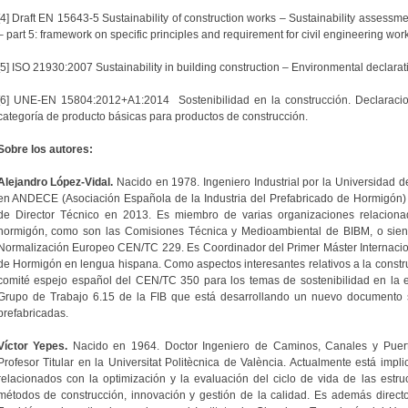
[4] Draft EN 15643-5 Sustainability of construction works – Sustainability assessme
– part 5: framework on specific principles and requirement for civil engineering wor
[5] ISO 21930:2007 Sustainability in building construction – Environmental declarat
[6] UNE-EN 15804:2012+A1:2014 Sostenibilidad en la construcción. Declaraci
categoría de producto básicas para productos de construcción.
Sobre los autores:
Alejandro López-Vidal.
Nacido en 1978. Ingeniero Industrial por la Universidad
en ANDECE (Asociación Española de la Industria del Prefabricado de Hormigón)
de Director Técnico en 2013. Es miembro de varias organizaciones relacionad
hormigón, como son las Comisiones Técnica y Medioambiental de BIBM, o sien
Normalización Europeo CEN/TC 229. Es Coordinador del Primer Máster Internacio
de Hormigón en lengua hispana. Como aspectos interesantes relativos a la construc
comité espejo español del CEN/TC 350 para los temas de sostenibilidad en la ed
Grupo de Trabajo 6.15 de la FIB que está desarrollando un nuevo documento so
prefabricadas.
Víctor Yepes.
Nacido en 1964. Doctor Ingeniero de Caminos, Canales y Puert
Profesor Titular en la Universitat Politècnica de València. Actualmente está impl
relacionados con la optimización y la evaluación del ciclo de vida de las estr
métodos de construcción, innovación y gestión de la calidad. Es además directo