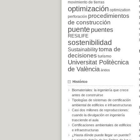
movimiento de tierras
optimización
optimization
procedimientos
perforación
de construcción
puente
puentes
RESILIFE
sostenibilidad
toma de
Sustainability
decisiones
turismo
Universitat Politècnica
de València
áridos
Histórico
Biomateriales: la ingeniería que crece
antes de construirse
Tipologías de sistemas de certificación
ambiental de edificios e infraestructuras
Casi dos millones de reproducciones:
cuando la divulgación en ingeniería
trasciende el aula
Certificaciones ambientales de edificios
e infraestructuras
¿Hasta dónde puede llegar un puente?
La ciencia detrás de los límites de luz y