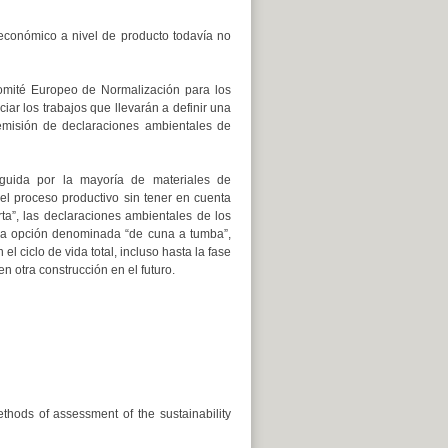
 económico a nivel de producto todavía no
omité Europeo de Normalización para los
ar los trabajos que llevarán a definir una
emisión de declaraciones ambientales de
eguida por la mayoría de materiales de
el proceso productivo sin tener en cuenta
ta”, las declaraciones ambientales de los
 la opción denominada “de cuna a tumba”,
 ciclo de vida total, incluso hasta la fase
n otra construcción en el futuro.
thods of assessment of the sustainability