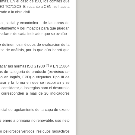
rmas. En el caso de ISO, los comités que
 ISO TC71SC8. En cuanto a CEN, se hace a
ado a la obra civil
al, social y económico – de las obras de
portamiento y los impactos para que puedan
os claros de cada indicador que se evalúe.
 definen los métodos de evaluación de la
ase de análisis, por lo que aún habrá que
[5]
stacar las normas ISO 21930
y EN 15804
s de categoría de producto (
acrónimo en
o en inglés, EPD) o etiquetas Tipo III de
larar y la forma en que se recopilan y se
considerar, o las reglas para el desarrollo
e corresponden a más de 20 indicadores
encial de agotamiento de la capa de ozono
e energía primaria no renovable, uso neto
 peligrosos vertidos; residuos radiactivos