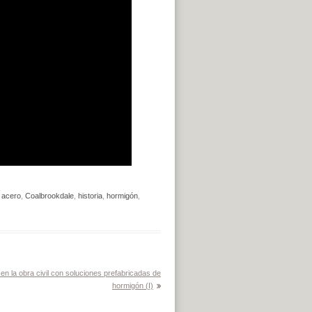
,
acero
,
Coalbrookdale
,
historia
,
hormigón
,
 en la obra civil con soluciones prefabricadas de
hormigón (I)