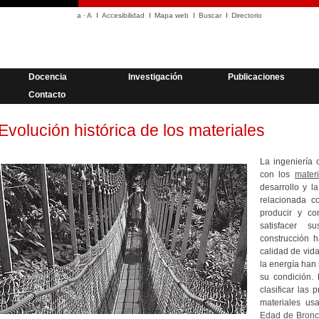
a
·
A
Accesibilidad
Mapa web
Buscar
Directorio
Docencia
Investigación
Publicaciones
Contacto
Evolución histórica de los materiales
La ingeniería 
con los
mater
desarrollo y l
relacionada c
producir y co
satisfacer 
construcción 
calidad de vida
la energía han 
su condición. 
clasificar las 
materiales us
Edad de Bron