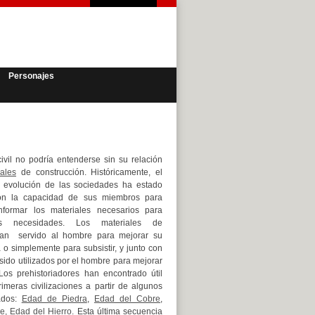
Personajes
civil no podría entenderse sin su relación
iales
de construcción. Históricamente, el
a evolución de las sociedades ha estado
on la capacidad de sus miembros para
nformar los materiales necesarios para
sus necesidades. Los materiales de
han servido al hombre para mejorar su
 o simplemente para subsistir, y junto con
sido utilizados por el hombre para mejorar
Los prehistoriadores han encontrado útil
primeras civilizaciones a partir de algunos
ados:
Edad de Piedra
,
Edad del Cobre
,
ce
,
Edad del Hierro
. Esta última secuencia