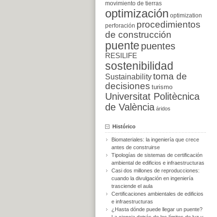
movimiento de tierras
optimización
optimization
procedimientos
perforación
de construcción
puente
puentes
RESILIFE
sostenibilidad
toma de
Sustainability
decisiones
turismo
Universitat Politècnica
de València
áridos
Histórico
Biomateriales: la ingeniería que crece
antes de construirse
Tipologías de sistemas de certificación
ambiental de edificios e infraestructuras
Casi dos millones de reproducciones:
cuando la divulgación en ingeniería
trasciende el aula
Certificaciones ambientales de edificios
e infraestructuras
¿Hasta dónde puede llegar un puente?
La ciencia detrás de los límites de luz y