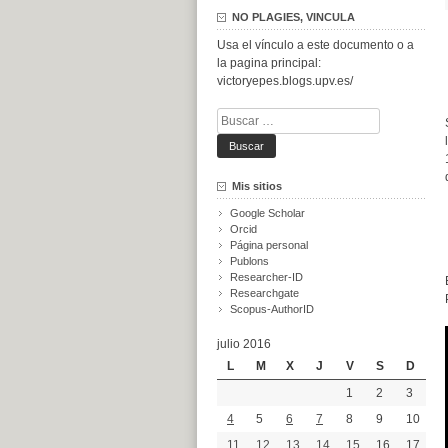
NO PLAGIES, VINCULA
Usa el vínculo a este documento o a
la pagina principal:
victoryepes.blogs.upv.es/
Buscar:
Mis sitios
Google Scholar
Orcid
Página personal
Publons
Researcher-ID
Researchgate
Scopus-AuthorID
julio 2016
L
M
X
J
V
S
D
1
2
3
4
5
6
7
8
9
10
11
12
13
14
15
16
17