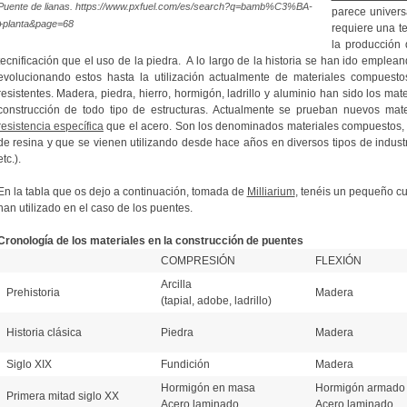
Puente de lianas. https://www.pxfuel.com/es/search?q=bamb%C3%BA-
parece universa
+planta&page=68
requiere una t
la producción
tecnificación que el uso de la piedra. A lo largo de la historia se han ido emplean
evolucionando estos hasta la utilización actualmente de materiales compuesto
resistentes. Madera, piedra, hierro, hormigón, ladrillo y aluminio han sido los mat
construcción de todo tipo de estructuras. Actualmente se prueban nuevos mate
resistencia específica
que el acero. Son los denominados materiales compuestos, 
de resina y que se vienen utilizando desde hace años en diversos tipos de industr
etc.).
En la tabla que os dejo a continuación, tomada de
Milliarium
, tenéis un pequeño cu
han utilizado en el caso de los puentes.
Cronología de los materiales en la construcción de puentes
COMPRESIÓN
FLEXIÓN
Arcilla
Prehistoria
Madera
(tapial, adobe, ladrillo)
Historia clásica
Piedra
Madera
Siglo XIX
Fundición
Madera
Hormigón en masa
Hormigón armado
Primera mitad siglo XX
Acero laminado
Acero laminado