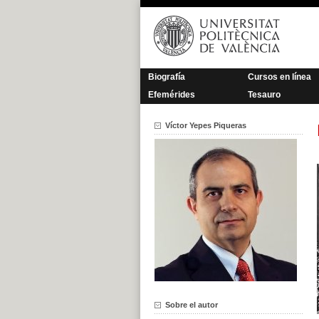
Saltar
al
contenido
Biografía
Cursos en línea
Efemérides
Tesauro
Víctor Yepes Piqueras
Sobre el autor