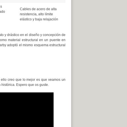
as
Cables de acero de alta
ado
resistencia, alto límite
elástico y baja relajación
o y drástico en el diseño y concepción de
como material estructural en un puente en
Darby adoptó el mismo esquema estructural
r ello creo que lo mejor es que veamos un
histórica. Espero que os guste.