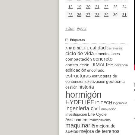
18
19
20
21
22
23
24
25
26
27
28
29
30
31
« Jun
Ago »
Etiquetas
calidad
BRIDLIFE
AHP
carreteras
ciclo de vida
cimentaciones
concreto
compactación
DIMALIFE
construcción
docencia
edificación
encofrado
estructuras
estructuras de
excavación
geotecnia
contención
historia
gestión
hormigón
HYDELIFE
ICITECH
ingeniería
ingeniería civil
innovación
Life Cycle
investigación
Assessment
mantenimiento
maquinaria
mejora de
suelos
mejora de terrenos