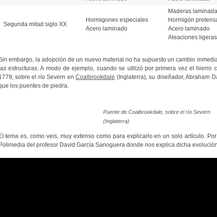
Maderas laminad
Hormigones especiales
Hormigón pretens
Segunda mitad siglo XX
Acero laminado
Acero laminado
Aleaciones ligeras
Sin embargo, la adopción de un nuevo material no ha supuesto un cambio inmediat
las estructuras. A modo de ejemplo, cuando se utilizó por primera vez el hierro 
1779, sobre el río Severn en
Coalbrookdale
(Inglaterra), su diseñador, Abraham 
que los puentes de piedra.
Puente de Coalbrookdale, sobre el río Severn
(Inglaterra)
El tema es, como veis, muy extenso como para explicarlo en un solo artículo. Po
Polimedia del profesor David García Sanoguera donde nos explica dicha evolución 