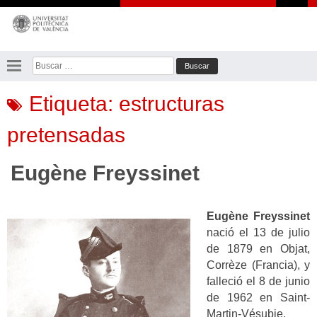
Saltar
al
contenido
Buscar:
Etiqueta:
estructuras
pretensadas
Eugène Freyssinet
Eugène Freyssinet
nació el 13 de julio
de 1879 en Objat,
Corrèze (Francia), y
falleció el 8 de junio
de 1962 en Saint-
Martin-Vésubie,