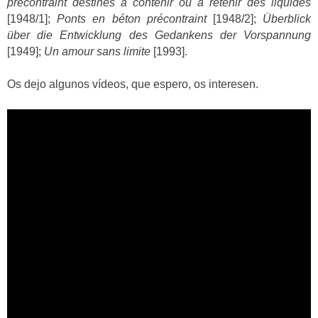
précontraint destinés à contenir ou à retenir des liquides
[1948/1];
Ponts en béton précontraint
[1948/2];
Überblick
über die Entwicklung des Gedankens der Vorspannung
[1949];
Un amour sans limite
[1993].
Os dejo algunos vídeos, que espero, os interesen.