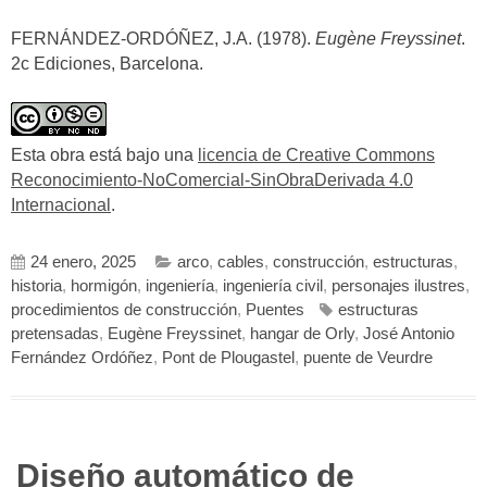
FERNÁNDEZ-ORDÓÑEZ, J.A. (1978).
Eugène Freyssinet
.
2c Ediciones, Barcelona.
Esta obra está bajo una
licencia de Creative Commons
Reconocimiento-NoComercial-SinObraDerivada 4.0
Internacional
.
24 enero, 2025
arco
,
cables
,
construcción
,
estructuras
,
historia
,
hormigón
,
ingeniería
,
ingeniería civil
,
personajes ilustres
,
procedimientos de construcción
,
Puentes
estructuras
pretensadas
,
Eugène Freyssinet
,
hangar de Orly
,
José Antonio
Fernández Ordóñez
,
Pont de Plougastel
,
puente de Veurdre
Diseño automático de