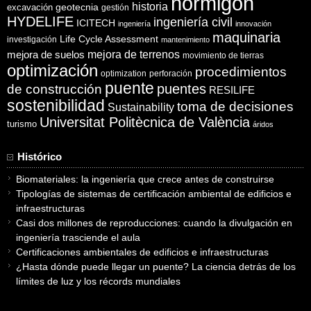
hormigón
historia
excavación
geotecnia
gestión
HYDELIFE
ingeniería civil
ICITECH
ingeniería
innovación
maquinaria
Life Cycle Assessment
investigación
mantenimiento
mejora de suelos
mejora de terrenos
movimiento de tierras
optimización
procedimientos
optimization
perforación
puente
puentes
de construcción
RESILIFE
sostenibilidad
toma de decisiones
Sustainability
Universitat Politècnica de València
turismo
áridos
Histórico
Biomateriales: la ingeniería que crece antes de construirse
Tipologías de sistemas de certificación ambiental de edificios e
infraestructuras
Casi dos millones de reproducciones: cuando la divulgación en
ingeniería trasciende el aula
Certificaciones ambientales de edificios e infraestructuras
¿Hasta dónde puede llegar un puente? La ciencia detrás de los
límites de luz y los récords mundiales