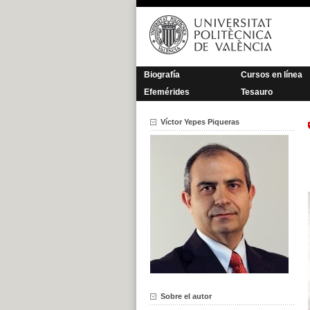
Saltar
al
contenido
Biografía
Cursos en línea
Efemérides
Tesauro
Víctor Yepes Piqueras
Sobre el autor