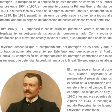
hormigón. La búsqueda de la perfección de este material se convirtió en su principa
francés entre 1904 y 1907, y nuevamente durante la Primera Guerra Mundial co
1928 fue director técnico y socio de la empresa Mercier-Limousin, donde obtuvo 
en 1920. En 1928, patentó un sistema de pretensado y comenzó a industriali
armado, aunque su negocio de fabricación de postes eléctricos fracasó entre 1928
Entre 1907 y 1911, supervisó la construcción del puente de Veurdre, donde se e
desplazamientos verticales de los arcos de hormigón armado. Con la ayuda de 
hidráulicos para elevar los arcos y salvar el puente, que funcionó bien hasta ser 
Freyssinet descubrió que el comportamiento del hormigón no es lineal y que, 
contracción aumentaba con el tiempo. Este fenómeno, que observó en el Pont 
fluencia. Su comprensión del comportamiento del hormigón contrastaba con la de l
estructuras, que defendían la predominancia de lo lineal. Sin embargo, se estaba
El gran avance en la construcci
1928, cuando Freyssinet y J
pretensado. A pesar de algunos 
el sector de la construcción c
un referente en el campo. Entr
el hangar de dirigibles de Orly
1930) y los audaces puentes de
A partir de 1943, la tecnologí
mundo. Freyssinet fundó la emp
Freyssinet International.