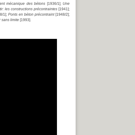
ment mécanique des bétons
[1936/1];
Une
ir: les constructions précontraintes
[1941];
8/1];
Ponts en béton précontraint
[1948/2];
sans limite
[1993].