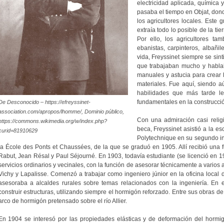
electricidad aplicada, química 
pasaba el tiempo en Objat, dond
los agricultores locales. Este 
extraía todo lo posible de la tie
Por ello, los agricultores t
ebanistas, carpinteros, albañil
vida, Freyssinet siempre se sin
que trabajaban mucho y hablab
manuales y astucia para crear 
materiales. Fue aquí, siendo a
habilidades que más tarde le
fundamentales en la construcci
De Desconocido – https://efreyssinet-
association.com/apropos/lhomme/, Dominio público,
Con una admiración casi relig
https://commons.wikimedia.org/w/index.php?
beca, Freyssinet asistió a la e
curid=81910629
Polytechnique en su segundo in
la École des Ponts et Chaussées, de la que se graduó en 1905. Allí recibió una f
Rabut, Jean Résal y Paul Séjourné. En 1903, todavía estudiante (se licenció en 1
servicios ordinarios y vecinales, con la función de asesorar técnicamente a varios a
Vichy y Lapalisse. Comenzó a trabajar como ingeniero júnior en la oficina loca
asesoraba a alcaldes rurales sobre temas relacionados con la ingeniería. En es
construir estructuras, utilizando siempre el hormigón reforzado. Entre sus obras d
arco de hormigón pretensado sobre el río Allier.
En 1904 se interesó por las propiedades elásticas y de deformación del horm