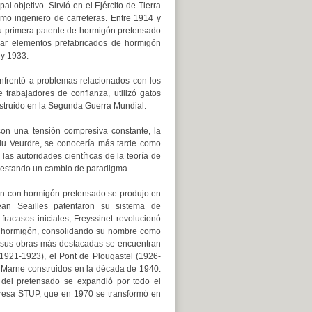
l objetivo. Sirvió en el Ejército de Tierra
mo ingeniero de carreteras. Entre 1914 y
su primera patente de hormigón pretensado
zar elementos prefabricados de hormigón
 y 1933.
nfrentó a problemas relacionados con los
trabajadores de confianza, utilizó gatos
destruido en la Segunda Guerra Mundial.
con una tensión compresiva constante, la
du Veurdre, se conocería más tarde como
as autoridades científicas de la teoría de
 gestando un cambio de paradigma.
ón con hormigón pretensado se produjo en
ean Seailles patentaron su sistema de
fracasos iniciales, Freyssinet revolucionó
on hormigón, consolidando su nombre como
e sus obras más destacadas se encuentran
 (1921-1923), el Pont de Plougastel (1926-
 Marne construidos en la década de 1940.
a del pretensado se expandió por todo el
resa STUP, que en 1970 se transformó en