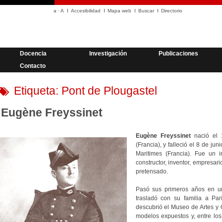
a
·
A
Accesibilidad
Mapa web
Buscar
Directorio
Docencia
Investigación
Publicaciones
Contacto
Etiqueta:
Pont de Plougastel
Eugène Freyssinet
Eugène Freyssinet
nació el 
(Francia), y falleció el 8 de ju
Maritimes (Francia). Fue un i
constructor, inventor, empresari
pretensado.
Pasó sus primeros años en u
trasladó con su familia a Par
descubrió el Museo de Artes y O
modelos expuestos y, entre los