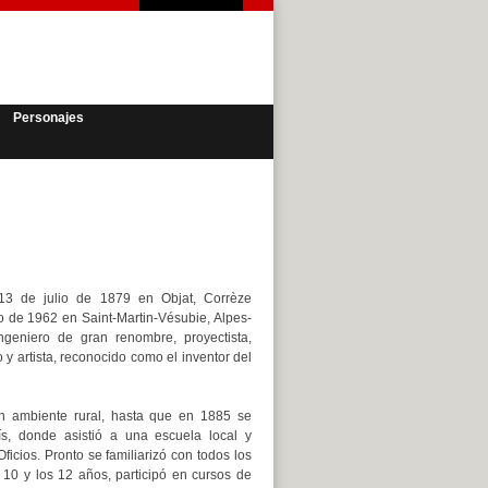
Personajes
13 de julio de 1879 en Objat, Corrèze
nio de 1962 en Saint-Martin-Vésubie, Alpes-
ngeniero de gran renombre, proyectista,
o y artista, reconocido como el inventor del
n ambiente rural, hasta que en 1885 se
ís, donde asistió a una escuela local y
ficios. Pronto se familiarizó con todos los
 10 y los 12 años, participó en cursos de