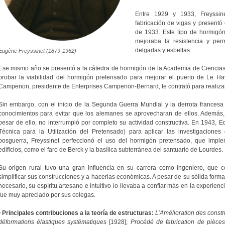
Entre 1929 y 1933, Freyssin
fabricación de vigas y presentó
de 1933. Este tipo de hormigón
mejoraba la resistencia y perm
delgadas y esbeltas.
Eugène Freyssinet (1879-1962)
Ese mismo año se presentó a la cátedra de hormigón de la Academia de Ciencias,
probar la viabilidad del hormigón pretensado para mejorar el puerto de Le Ha
Campenon, presidente de Enterprises Campenon-Bernard, le contrató para realizar 
Sin embargo, con el inicio de la Segunda Guerra Mundial y la derrota francesa 
conocimientos para evitar que los alemanes se aprovecharan de ellos. Además, 
pesar de ello, no interrumpió por completo su actividad constructiva. En 194
Técnica para la Utilización del Pretensado) para aplicar las investigaciones
posguerra, Freyssinet perfeccionó el uso del hormigón pretensado, que impl
edificios, como el faro de Berck y la basílica subterránea del santuario de Lourdes.
Su origen rural tuvo una gran influencia en su carrera como ingeniero, que
simplificar sus construcciones y a hacerlas económicas. A pesar de su sólida form
necesario, su espíritu artesano e intuitivo lo llevaba a confiar más en la experie
fue muy apreciado por sus colegas.
•
Principales contribuciones a la teoría de estructuras:
L’Amélioration des constr
déformations élastiques systématiques
[1928];
Procédé de fabrication de pièce