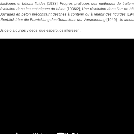
plastiques et bétons fluides
[1933];
Progrès pratiques des méthodes de traite
révolution dans les techniques du béton
[1936/2];
Une révolution dans l’art de bât
Ouvrages en béton précontraint destinés à contenir ou à retenir des liquides
[194
Überblick über die Entwicklung des Gedankens der Vorspannung
[1949];
Un amour 
Os dejo algunos vídeos, que espero, os interesen.