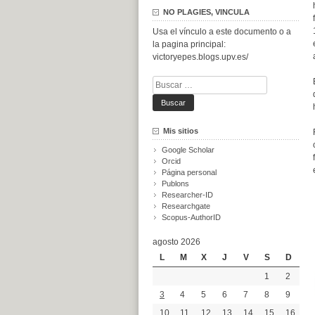
NO PLAGIES, VINCULA
Usa el vínculo a este documento o a
la pagina principal:
victoryepes.blogs.upv.es/
Buscar:
Mis sitios
Google Scholar
Orcid
Página personal
Publons
Researcher-ID
Researchgate
Scopus-AuthorID
agosto 2026
L
M
X
J
V
S
D
1
2
3
4
5
6
7
8
9
10
11
12
13
14
15
16