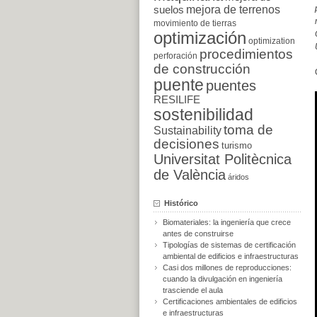
suelos
mejora de terrenos
movimiento de tierras
optimización
optimization
procedimientos
perforación
de construcción
puente
puentes
RESILIFE
sostenibilidad
toma de
Sustainability
decisiones
turismo
Universitat Politècnica
de València
áridos
Histórico
Biomateriales: la ingeniería que crece
antes de construirse
Tipologías de sistemas de certificación
ambiental de edificios e infraestructuras
Casi dos millones de reproducciones:
cuando la divulgación en ingeniería
trasciende el aula
Certificaciones ambientales de edificios
e infraestructuras