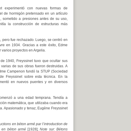
et experimentó con nuevas formas de
 el de hormigón pretensado en un artículo
, sometido a presiones antes de su uso,
itía la construcción de estructuras más
 pero fue rechazado. Luego, se centró en
vre en 1934. Gracias a este éxito, Edme
varios proyectos en Argelia.
de 1940, Freyssinet tuvo que ocultar sus
varias de sus obras fueron destruidas. A
3, Edme Campenon fundó la STUP (Sociedad
 de Freyssinet sobre esta técnica. En la
ementó en nuevos puentes y en diversos
 comenzó a una edad temprana. Tendía a
ación matemática, que utilizaba cuando era
ncia. Apasionado y tenaz, Eugène Freyssinet
uctions en béton armé par l’introduction de
s en béton armé
[1928];
Note sur: Bétons