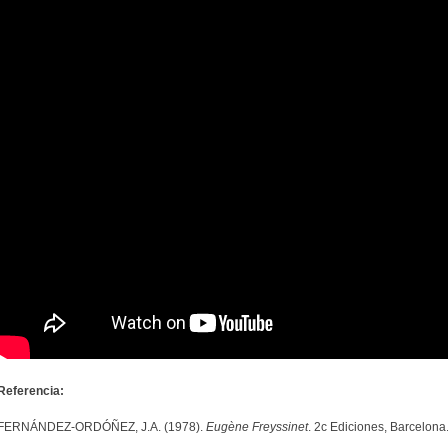
Referencia:
FERNÁNDEZ-ORDÓÑEZ, J.A. (1978).
Eugène Freyssinet
. 2c Ediciones, Barcelona