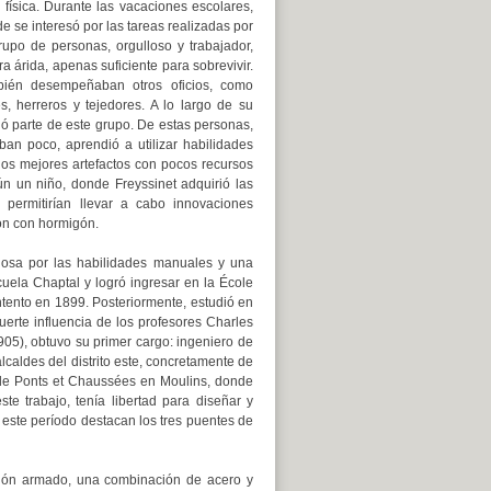
y física. Durante las vacaciones escolares,
e se interesó por las tareas realizadas por
grupo de personas, orgulloso y trabajador,
rra árida, apenas suficiente para sobrevivir.
ambién desempeñaban otros oficios, como
es, herreros y tejedores. A lo largo de su
tió parte de este grupo. De estas personas,
an poco, aprendió a utilizar habilidades
los mejores artefactos con pocos recursos
ún un niño, donde Freyssinet adquirió las
 permitirían llevar a cabo innovaciones
ón con hormigón.
iosa por las habilidades manuales y una
scuela Chaptal y logró ingresar en la École
tento en 1899. Posteriormente, estudió en
uerte influencia de los profesores Charles
905), obtuvo su primer cargo: ingeniero de
lcaldes del distrito este, concretamente de
l de Ponts et Chaussées en Moulins, donde
te trabajo, tenía libertad para diseñar y
e este período destacan los tres puentes de
igón armado, una combinación de acero y