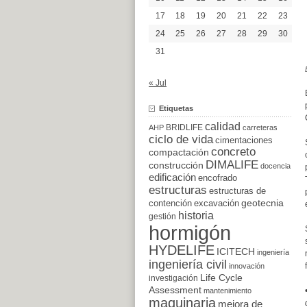
17
18
19
20
21
22
23
24
25
26
27
28
29
30
31
« Jul
Etiquetas
calidad
BRIDLIFE
AHP
carreteras
ciclo de vida
cimentaciones
concreto
compactación
DIMALIFE
construcción
docencia
edificación
encofrado
estructuras
estructuras de
excavación
geotecnia
contención
historia
gestión
hormigón
HYDELIFE
ICITECH
ingeniería
ingeniería civil
innovación
Life Cycle
investigación
Assessment
mantenimiento
maquinaria
mejora de