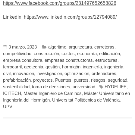
https://www.facebook.com/groups/231497652653826
LinkedIn:
https://www.linkedin.com/groups/12794089/
3 marzo, 2023
algoritmo
,
arquitectura
,
carreteras
,
competitividad
,
construcción
,
costes
,
economía
,
edificación
,
empresa consultora
,
empresas constructoras
,
estructuras
,
ferrocarril
,
geotecnia
,
gestión
,
hormigón
,
ingeniería
,
ingeniería
civil
,
innovación
,
investigación
,
optimización
,
ordenadores
,
prefabricación
,
proyectos
,
Puentes
,
puertos
,
riesgos
,
seguridad
,
sostenibilidad
,
toma de decisiones
,
universidad
HYDELIFE
,
ICITECH
,
Máster Ingeniero de Caminos
,
Máster Universitario en
Ingeniería del Hormigón
,
Universitat Politècnica de València
,
UPV