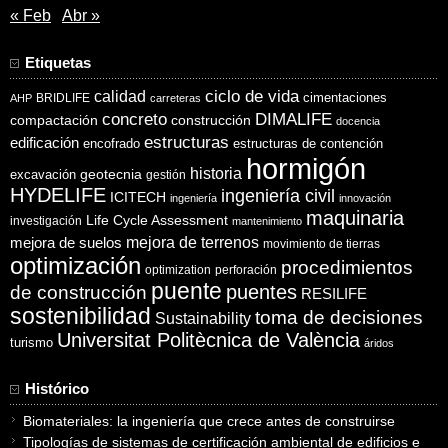
« Feb
Abr »
Etiquetas
ciclo de vida
calidad
cimentaciones
BRIDLIFE
AHP
carreteras
concreto
DIMALIFE
compactación
construcción
docencia
estructuras
edificación
encofrado
estructuras de contención
hormigón
historia
excavación
geotecnia
gestión
HYDELIFE
ingeniería civil
ICITECH
ingeniería
innovación
maquinaria
Life Cycle Assessment
investigación
mantenimiento
mejora de suelos
mejora de terrenos
movimiento de tierras
optimización
procedimientos
optimization
perforación
puente
puentes
de construcción
RESILIFE
sostenibilidad
toma de decisiones
Sustainability
Universitat Politècnica de València
turismo
áridos
Histórico
Biomateriales: la ingeniería que crece antes de construirse
Tipologías de sistemas de certificación ambiental de edificios e