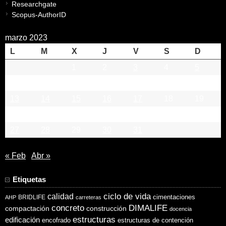
Researchgate
Scopus-AuthorID
marzo 2023
L
M
X
J
V
S
D
1
2
3
4
5
6
7
8
9
10
11
12
13
14
15
16
17
18
19
20
21
22
23
24
25
26
27
28
29
30
31
« Feb
Abr »
Etiquetas
ciclo de vida
calidad
cimentaciones
BRIDLIFE
AHP
carreteras
concreto
DIMALIFE
compactación
construcción
docencia
estructuras
edificación
encofrado
estructuras de contención