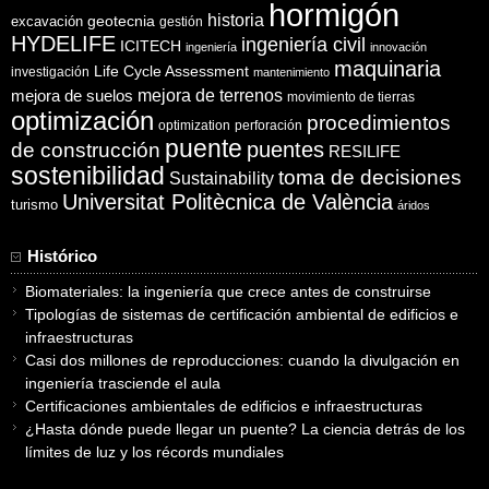
hormigón
historia
excavación
geotecnia
gestión
HYDELIFE
ingeniería civil
ICITECH
ingeniería
innovación
maquinaria
Life Cycle Assessment
investigación
mantenimiento
mejora de suelos
mejora de terrenos
movimiento de tierras
optimización
procedimientos
optimization
perforación
puente
puentes
de construcción
RESILIFE
sostenibilidad
toma de decisiones
Sustainability
Universitat Politècnica de València
turismo
áridos
Histórico
Biomateriales: la ingeniería que crece antes de construirse
Tipologías de sistemas de certificación ambiental de edificios e
infraestructuras
Casi dos millones de reproducciones: cuando la divulgación en
ingeniería trasciende el aula
Certificaciones ambientales de edificios e infraestructuras
¿Hasta dónde puede llegar un puente? La ciencia detrás de los
límites de luz y los récords mundiales