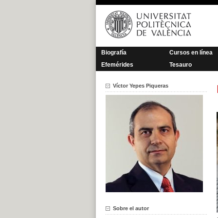
Saltar
al
contenido
Biografía
Cursos en línea
Efemérides
Tesauro
Víctor Yepes Piqueras
Sobre el autor