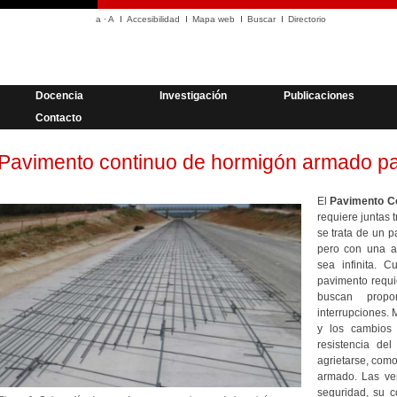
a
·
A
Accesibilidad
Mapa web
Buscar
Directorio
Docencia
Investigación
Publicaciones
Contacto
Pavimento continuo de hormigón armado pa
El
Pavimento C
requiere juntas 
se trata de un 
pero con una ar
sea infinita. 
pavimento requ
buscan propo
interrupciones. 
y los cambios 
resistencia de
agrietarse, como
armado. Las ve
seguridad, su c