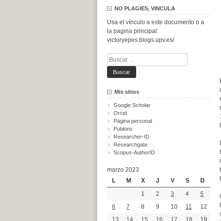
NO PLAGIES, VINCULA
Usa el vínculo a este documento o a
la pagina principal:
victoryepes.blogs.upv.es/
Buscar:
Mis sitios
Google Scholar
Orcid
Página personal
Publons
Researcher-ID
Researchgate
Scopus-AuthorID
marzo 2023
L
M
X
J
V
S
D
1
2
3
4
5
6
7
8
9
10
11
12
13
14
15
16
17
18
19