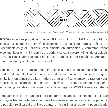
Figura 2. Sección de un Pavimento Continuo de Hormigón Armado (PC
El PCHA se utilizó por primera vez en Estados Unidos en 1938, en autopistas 
década hasta que se empezó a experimentar su uso en Europa. Bélgica fue 
experimentales y en utilizarlo comúnmente en autopistas y carreteras impor
experimentales en la N-II, cerca de Madrid, y se construyeron 43 km de la autopist
1990, se construyeron algunos tramos de la autopista del Cantábrico. Aunque 
técnica madura y fiable para su desarrollo.
Debido a la alta cantidad de armadura principal que poseen en dirección longitud
tienden a desarrollar fisuras transversales de manera natural en intervalos pequeñ
m). La función principal de la armadura es limitar la fisuración por retracción y po
tracciones estructurales. La armadura transversal, que representa entre el 0,05
barras longitudinales y puede ser prescindible. Según el PG-3, los solapes deberían 
Generalmente, se deja una distancia de aproximadamente 15 cm entre las barras lo
hormigón. Por su parte, las armaduras transversales se colocan como soporte de 
su posición relativa entre sí. No obstante, en los últimos años se ha popularizad