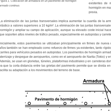
Figura 1. Colocación de armadura en un pavimento de hormigón
existentes de 
armado continuo.
hormigón en mal
previa.
La eliminación de las juntas transversales implica aumentar la cuantía de la arm
elástico a valores superiores a 10 kg/m². La eliminación de las juntas transversal
hormigón y ampliar su campo de aplicación, aunque su elevado coste inicial hac
que soporten altos niveles de tráfico pesado, especialmente en autopistas y carrete
Inicialmente, estos pavimentos se utilizaban principalmente en firmes de nueva 
años también se han empleado como refuerzo de firmes ya existentes, tanto rígidos
carriles para vehículos pesados en autopistas. Los pavimentos de hormigón armado
aterrizaje y despegue de aeropuertos, como en el aeropuerto de Narita (Tokio) y e
Además, se usan en glorietas, túneles, plataformas industriales y en carreteras do
ya que la corta distancia entre las grietas del pavimento permite que se divida 
facilita su adaptación a los movimientos del terreno de base.