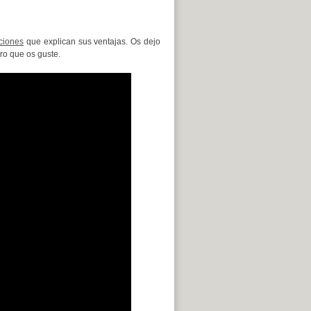
ciones
que explican sus ventajas.
Os dejo
o que os guste.