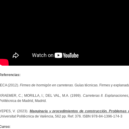
Referencias:
IECA (2012).
Firmes de hormigón en carreteras
. Guías técnicas. Firmes y explanad
KRAEMER, C.; MORILLA, I.; DEL VAL, M.A. (1999).
Carreteras II. Explanaciones
Politécnica de Madrid, Madrid.
YEPES, V. (2023).
Maquinaria y procedimientos de construcción. Problemas r
Universitat Politècnica de València, 562 pp. Ref. 376. ISBN 978-84-1396-174-3
Curso: