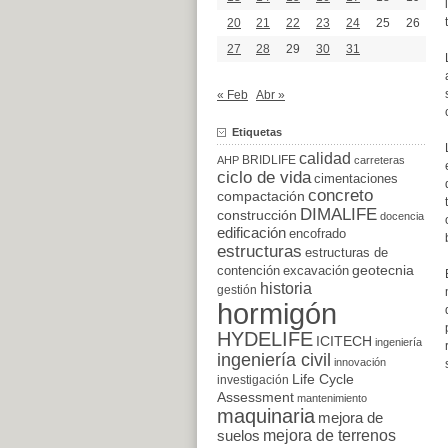
20
21
22
23
24
25
26
27
28
29
30
31
« Feb
Abr »
Etiquetas
calidad
BRIDLIFE
AHP
carreteras
ciclo de vida
cimentaciones
concreto
compactación
DIMALIFE
construcción
docencia
edificación
encofrado
estructuras
estructuras de
excavación
geotecnia
contención
historia
gestión
hormigón
HYDELIFE
ICITECH
ingeniería
ingeniería civil
innovación
Life Cycle
investigación
Assessment
mantenimiento
maquinaria
mejora de
suelos
mejora de terrenos