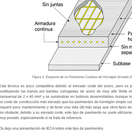
Figura 3. Esquema de un Pavimento Continuo de Hormigón Armado 
Esta técnica es poco competitiva debido al elevado coste del acero, pero es po
sustituyendo las barras por bandas corrugadas de acero de muy alto límite el
transversal de 2 x 40 mm² y se suministran en bobinas desenrollables. Aunque 
un costo de construcción más elevado que los pavimentos de hormigón simple con
requerir poco mantenimiento y de tener una vida útil más larga que otros tipos d
No obstante, debido a su elevado coste, este tipo de pavimento no suele utilizarse
muy pesado, especialmente si se trata de refuerzos.
Os dejo una presentación de IECA sobre este tipo de pavimentos.