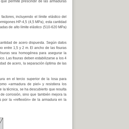
lo que permite prescindir de las armaduras
ctores, incluyendo el límite elástico del
 hormigones HP-4,5 (4,5 MPa), esta cantidad
adas de alto límite elástico (510-620 MPa)
 cantidad de acero dispuesta. Según datos
mo entre 1,5 y 2 m. El ancho de las fisuras
 fisuras sea homogénea para asegurar la
ico. Las fisuras deben estabilizarse a los 4
tidad de acero, la separación óptima de las
ra en el tercio superior de la losa para
omo «armadura de piel» y resistiera los
 la técnica, se ha descubierto que resulta
 de corrosión, sino que también mejora la
s por la «reflexión» de la armadura en la