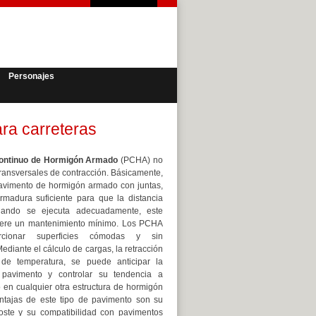
Personajes
ra carreteras
ontinuo de Hormigón Armado
(PCHA) no
transversales de contracción. Básicamente,
pavimento de hormigón armado con juntas,
madura suficiente para que la distancia
Cuando se ejecuta adecuadamente, este
iere un mantenimiento mínimo. Los PCHA
rcionar superficies cómodas y sin
Mediante el cálculo de cargas, la retracción
de temperatura, se puede anticipar la
l pavimento y controlar su tendencia a
 en cualquier otra estructura de hormigón
ntajas de este tipo de pavimento son su
oste y su compatibilidad con pavimentos