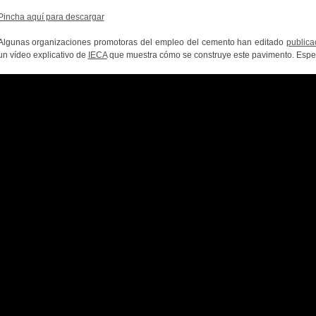
Pincha aquí para descargar
Algunas organizaciones promotoras del empleo del cemento han editado
publica
un vídeo explicativo de
IECA
que muestra cómo se construye este pavimento.
Esper