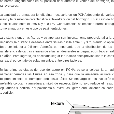
las barras longitudinales en su posición final durante el vertido del hormigón, 
transversales.
La cantidad de armadura longitudinal necesaria en un PCHA depende de varios fa
acero y la resistencia característica a flexo-tracción del hormigón. En el caso de
suele situarse entre el 0,65 % y el 0,7 %. Generalmente, se emplean barras corrug
como armadura en este tipo de pavimentaciones.
La distancia entre las fisuras y su apertura son inversamente proporcional a la
empíricos, la distancia deseable entre fisuras oscila entre 1 y 3 m, siendo lo ópti
debe ser inferior a 0,5 mm. Además, es importante que la distribución de las
transferencia de cargas a través de ellas sin desniveles ni degradación bajo el tráf
o 5 años. Para lograrlo, es necesario seguir las indicaciones previas sobre la can
barras, el porcentaje de solapamientos, entre otros factores.
En las primeras etapas del uso del acero en PCHA, se solía colocar la armadu
mantener cerradas las fisuras en esa zona y para que la armadura actuara c
desprendimientos de hormigón debidos al tráfico. Sin embargo, con la evolución de
preferible colocar la armadura a mitad de espesor. Esto no solo reduce el riesgo
regularidad superficial del pavimento al evitar las ligeras ondulaciones causada
superficie.