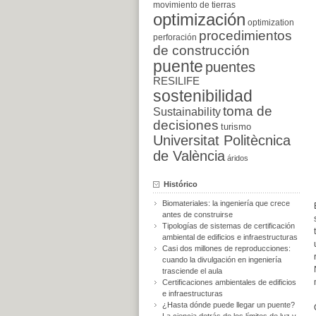
movimiento de tierras
optimización
optimization
procedimientos
perforación
de construcción
puente
puentes
RESILIFE
sostenibilidad
toma de
Sustainability
decisiones
turismo
Universitat Politècnica
de València
áridos
Histórico
Biomateriales: la ingeniería que crece
antes de construirse
Tipologías de sistemas de certificación
ambiental de edificios e infraestructuras
Casi dos millones de reproducciones:
cuando la divulgación en ingeniería
trasciende el aula
Certificaciones ambientales de edificios
e infraestructuras
¿Hasta dónde puede llegar un puente?
La ciencia detrás de los límites de luz y