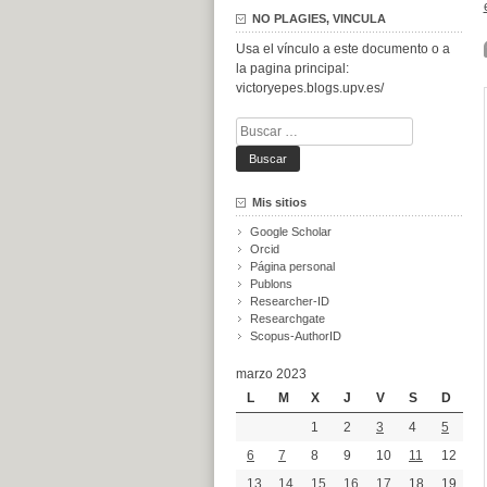
NO PLAGIES, VINCULA
Usa el vínculo a este documento o a
la pagina principal:
victoryepes.blogs.upv.es/
Buscar:
Mis sitios
Google Scholar
Orcid
Página personal
Publons
Researcher-ID
Researchgate
Scopus-AuthorID
marzo 2023
L
M
X
J
V
S
D
1
2
3
4
5
6
7
8
9
10
11
12
13
14
15
16
17
18
19