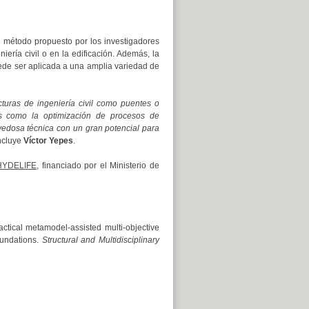
l método propuesto por los investigadores
ería civil o en la edificación. Además, la
ede ser aplicada a una amplia variedad de
cturas de ingeniería civil como puentes o
os como la optimización de procesos de
ovedosa técnica con un gran potencial para
ncluye
Víctor Yepes
.
HYDELIFE
, financiado por el Ministerio de
cal metamodel-assisted multi-objective
oundations.
Structural and Multidisciplinary