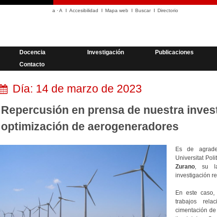
a
·
A
Accesibilidad
Mapa web
Buscar
Directorio
Docencia
Investigación
Publicaciones
Contacto
Día:
14 de marzo de 2023
Repercusión en prensa de nuestra inves
optimización de aerogeneradores
Es de agrade
Universitat Pol
Zurano
, su l
investigación r
En este caso,
trabajos rel
cimentación d