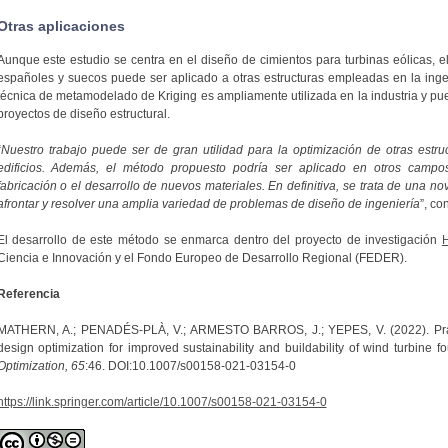
Otras aplicaciones
Aunque este estudio se centra en el diseño de cimientos para turbinas eólicas, e
españoles y suecos puede ser aplicado a otras estructuras empleadas en la ingeni
técnica de metamodelado de Kriging es ampliamente utilizada en la industria y pu
proyectos de diseño estructural.
“
Nuestro trabajo puede ser de gran utilidad para la optimización de otras estru
edificios. Además, el método propuesto podría ser aplicado en otros camp
fabricación o el desarrollo de nuevos materiales. En definitiva, se trata de una n
afrontar y resolver una amplia variedad de problemas de diseño de ingeniería
”, co
El desarrollo de este método se enmarca dentro del proyecto de investigación
Ciencia e Innovación y el Fondo Europeo de Desarrollo Regional (FEDER).
Referencia
MATHERN, A.; PENADÉS-PLÀ, V.; ARMESTO BARROS, J.; YEPES, V. (2022). Practi
design optimization for improved sustainability and buildability of wind turbine f
Optimization, 65
:46. DOI:10.1007/s00158-021-03154-0
https://link.springer.com/article/10.1007/s00158-021-03154-0