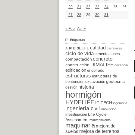
20
21
22
23
24
25
26
27
28
29
30
31
« Feb
Abr »
Etiquetas
calidad
BRIDLIFE
AHP
carreteras
ciclo de vida
cimentaciones
concreto
compactación
DIMALIFE
construcción
docencia
edificación
encofrado
estructuras
estructuras de
excavación
geotecnia
contención
historia
gestión
hormigón
HYDELIFE
ICITECH
ingeniería
ingeniería civil
innovación
Life Cycle
investigación
Assessment
mantenimiento
maquinaria
mejora de
suelos
mejora de terrenos