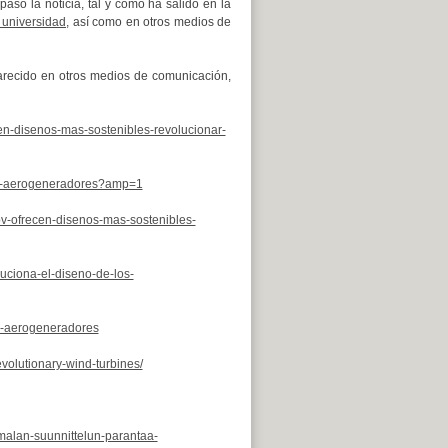
 paso la noticia, tal y como ha salido en la
 universidad
, así como en otros medios de
recido en otros medios de comunicación,
en-disenos-mas-sostenibles-revolucionar-
nar-aerogeneradores?amp=1
v-ofrecen-disenos-mas-sostenibles-
uciona-el-diseno-de-los-
os-aerogeneradores
volutionary-wind-turbines/
oimalan-suunnittelun-parantaa-