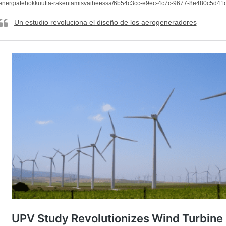
energiatehokkuutta-rakentamisvaiheessa/6b54c3cc-e9ec-4c7c-9677-8e480c5d41
Un estudio revoluciona el diseño de los aerogeneradores