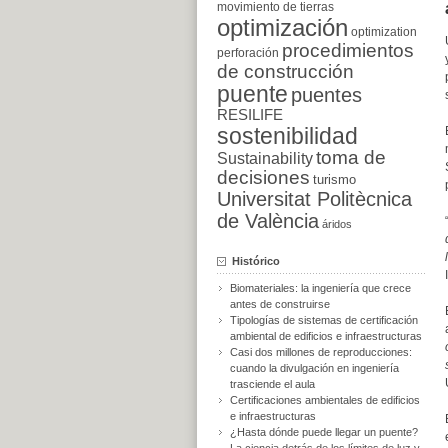
movimiento de tierras
optimización
optimization
procedimientos
perforación
de construcción
puente
puentes
RESILIFE
sostenibilidad
toma de
Sustainability
decisiones
turismo
Universitat Politècnica
de València
áridos
Histórico
Biomateriales: la ingeniería que crece
antes de construirse
Tipologías de sistemas de certificación
ambiental de edificios e infraestructuras
Casi dos millones de reproducciones:
cuando la divulgación en ingeniería
trasciende el aula
Certificaciones ambientales de edificios
e infraestructuras
¿Hasta dónde puede llegar un puente?
La ciencia detrás de los límites de luz y