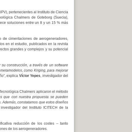
disminuir
el
PV), pertenecientes al Instituto de Ciencia
volumen.
nológica Chalmers de Goteborg (Suecia),
frece soluciones entre un 8 y un 15 % más
ño de cimentaciones de aerogeneradores,
os en el estudio, publicados en la revista
oyectos grandes y complejos y su potencial
 su construcción, a través de un software
za metamodelos, como Kriging, para mejorar
eño
”, explica
Víctor Yepes
, investigador del
d Tecnológica Chalmers aplicaron el método
 que con nuestra propuesta se pueden
es. Además, constatamos que estos diseños
 investigador del Instituto ICITECH de la
ficativa reducción de los costes – tanto
ones de los aerogeneradores.