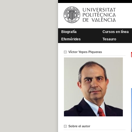
Saltar
al
contenido
Biografía
Cursos en línea
Efemérides
Tesauro
Víctor Yepes Piqueras
Sobre el autor