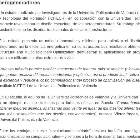
aerogeneradores
Un estudio realizado por investigadores de la Universitat Politècnica de València (U
y Tecnología del Hormigón (ICITECH), en colaboración con la Universidad Tec
promete revolucionar el diseño estructural de los aerogeneradores. Su trabajo o
sostenibles que los diseños tradicionales de estas infraestructuras,
Este estudio presenta un método innovador y eficiente para optimizar el dise
mejorando así la eficiencia energética en su construcción. Los resultados obtenid
Structural and Multidisciplinary Optimization, demuestran su aplicabilidad en pr
para ser utilizado en otras estructuras civiles.
“
Nuestro método permite diseñar estructuras de manera más sostenible y facilitar
que puede analizar diferentes condiciones y optimizar así el producto final. Utili
la eficiencia y reducir el costo computacional del proceso de optimización del dis
Instituto ICITECH de la Universitat Politècnica de València.
En su estudio, el equipo de la Universitat Politècnica de València y la Universida
a un ejemplo real de cimientos para turbinas eólicas en Suecia. “
Comprobamos
obtener mejores diseños, analizando solo veinte en lugar de mil diseños diferent
son más sostenibles que los diseños convencionales
”, destaca
Víctor Yepes
,
Universitat Politècnica de València.
Entre las ventajas de este “revolucionario método” destaca también una signi
económicos como computacionales— y tiempos a la hora de diseñar las cimentaci