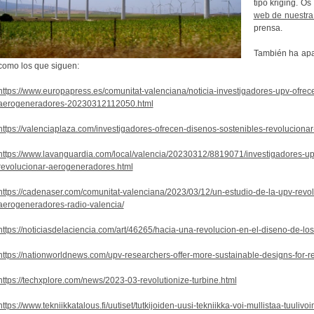
tipo kriging. Os
web de nuestra
prensa.
También ha apa
como los que siguen:
https://www.europapress.es/comunitat-valenciana/noticia-investigadores-upv-ofrec
aerogeneradores-20230312112050.html
https://valenciaplaza.com/investigadores-ofrecen-disenos-sostenibles-revolucio
https://www.lavanguardia.com/local/valencia/20230312/8819071/investigadores-up
revolucionar-aerogeneradores.html
https://cadenaser.com/comunitat-valenciana/2023/03/12/un-estudio-de-la-upv-revol
aerogeneradores-radio-valencia/
https://noticiasdelaciencia.com/art/46265/hacia-una-revolucion-en-el-diseno-de-l
https://nationworldnews.com/upv-researchers-offer-more-sustainable-designs-for-re
https://techxplore.com/news/2023-03-revolutionize-turbine.html
https://www.tekniikkatalous.fi/uutiset/tutkijoiden-uusi-tekniikka-voi-mullistaa-tuuliv