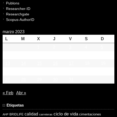
Publons
Researcher-ID
Researchgate
Scopus-AuthorID
marzo 2023
L
M
X
J
V
S
D
1
2
3
4
5
6
7
8
9
10
11
12
13
14
15
16
17
18
19
20
21
22
23
24
25
26
27
28
29
30
31
« Feb
Abr »
Etiquetas
ciclo de vida
calidad
cimentaciones
BRIDLIFE
AHP
carreteras