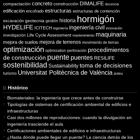
concreto
DIMALIFE
compactación
construcción
docencia
estructuras
edificación
encofrado
estructuras de contención
hormigón
historia
excavación
geotecnia
gestión
HYDELIFE
ingeniería civil
ICITECH
ingeniería
innovación
maquinaria
Life Cycle Assessment
investigación
mantenimiento
mejora de suelos
mejora de terrenos
movimiento de tierras
optimización
procedimientos
optimization
perforación
puente
puentes
de construcción
RESILIFE
sostenibilidad
toma de decisiones
Sustainability
Universitat Politècnica de València
turismo
áridos
Histórico
Biomateriales: la ingeniería que crece antes de construirse
Tipologías de sistemas de certificación ambiental de edificios e
infraestructuras
Casi dos millones de reproducciones: cuando la divulgación en
ingeniería trasciende el aula
Certificaciones ambientales de edificios e infraestructuras
¿Hasta dónde puede llegar un puente? La ciencia detrás de los