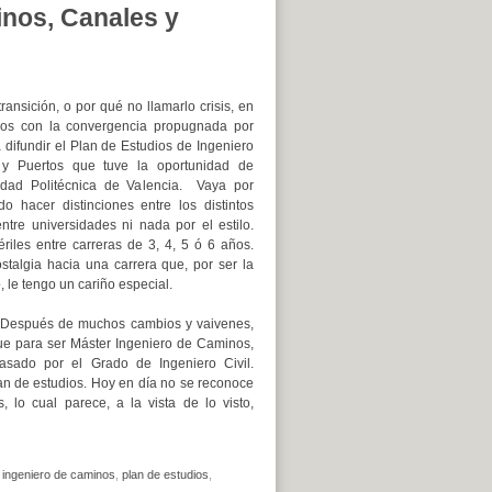
inos, Canales y
ansición, o por qué no llamarlo crisis, en
arios con la convergencia propugnada por
 difundir el Plan de Estudios de Ingeniero
y Puertos que tuve la oportunidad de
sidad Politécnica de Valencia. Vaya por
o hacer distinciones entre los distintos
ntre universidades ni nada por el estilo.
iles entre carreras de 3, 4, 5 ó 6 años.
talgia hacia una carrera que, por ser la
 le tengo un cariño especial.
. Después de muchos cambios y vaivenes,
e para ser Máster Ingeniero de Caminos,
sado por el Grado de Ingeniero Civil.
an de estudios. Hoy en día no se reconoce
 lo cual parece, a la vista de lo visto,
,
ingeniero de caminos
,
plan de estudios
,