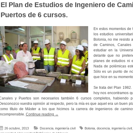
El Plan de Estudios de Ingeniero de Cam
Puertos de 6 cursos.
En estos momentos de tr
los estudios universit
Bolonia, no me resisto a
de Caminos, Canales 
estudiar en la Univer
delante que no pretend
planes de estudios ni e
Nada de polémicas estér
Sólo es un punto de nos
que hice en su momento,
Se trata del Plan 1982
hoy nos encontramos qu
Canales y Puertos son necesarios también 6 cursos completos, habiendo pa
Desconozco vuestra opinión al respecto, pero la mía es que aquel era un buen pl
como título de Máster a los que hicimos la carrera de ingenieros de caminos,
«El
incomprensible.
Continue reading
→
Plan
de
26 octubre, 2013
Docencia
,
ingeniería civil
Bolonia
,
docencia
,
ingeniería civil
Estudios