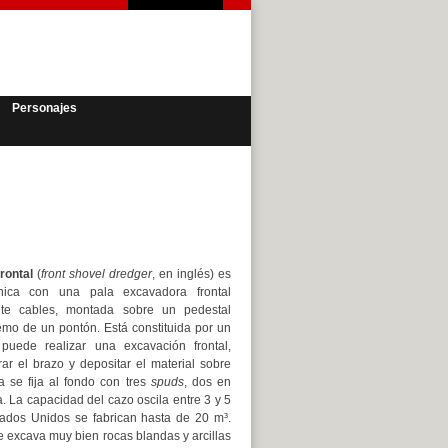
Personajes
rontal
(
front shovel dredger
, en inglés) es
ica con una pala excavadora frontal
te cables, montada sobre un pedestal
emo de un pontón. Está constituida por un
puede realizar una excavación frontal,
rar el brazo y depositar el material sobre
a se fija al fondo con tres
spuds
, dos en
. La capacidad del cazo oscila entre 3 y 5
ados Unidos se fabrican hasta de 20 m³.
e excava muy bien rocas blandas y arcillas