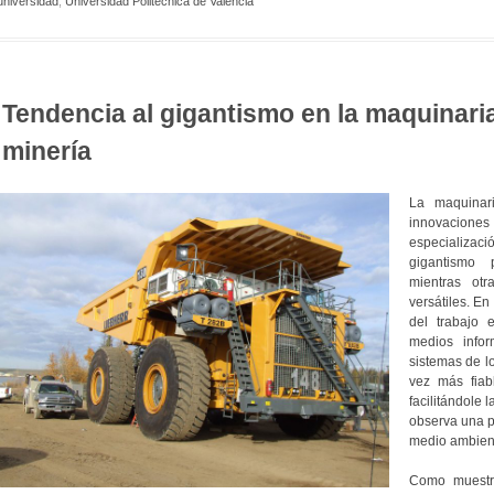
universidad
,
Universidad Politécnica de Valencia
de
Ingeniero
de
Caminos,
Canales
Tendencia al gigantismo en la maquinari
y
Puertos
minería
de
6
cursos.»
La maquinar
innovaciones
especializa
gigantismo 
mientras ot
versátiles. En
del trabajo
medios infor
sistemas de l
vez más fiab
facilitándole 
observa una p
medio ambient
Como muestra