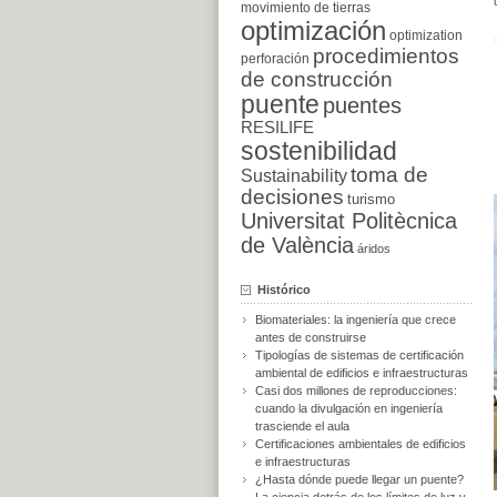
movimiento de tierras
optimización
optimization
procedimientos
perforación
de construcción
puente
puentes
RESILIFE
sostenibilidad
toma de
Sustainability
decisiones
turismo
Universitat Politècnica
de València
áridos
Histórico
Biomateriales: la ingeniería que crece
antes de construirse
Tipologías de sistemas de certificación
ambiental de edificios e infraestructuras
Casi dos millones de reproducciones:
cuando la divulgación en ingeniería
trasciende el aula
Certificaciones ambientales de edificios
e infraestructuras
¿Hasta dónde puede llegar un puente?
La ciencia detrás de los límites de luz y