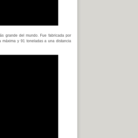
ás grande del mundo. Fue fabricada por
a máxima y 91 toneladas a una distancia