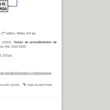
nd
.
2
edition, Willey, 434 pp.
. (2010).
Temas de procedimientos de
ncia. Ref. 2010.4038.
d, 323 pp.
al-SinObraDerivada 4.0 Internacional
.
trucción
,
puertos
draga de pala frontal
,