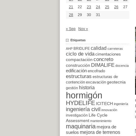
21
22
23
24
25
26
27
28
29
30
31
« Sep
Nov »
Etiquetas
calidad
BRIDLIFE
AHP
carreteras
ciclo de vida
cimentaciones
concreto
compactación
DIMALIFE
construcción
docencia
edificación
encofrado
estructuras
estructuras de
excavación
geotecnia
contención
historia
gestión
hormigón
HYDELIFE
ICITECH
ingeniería
ingeniería civil
innovación
Life Cycle
investigación
Assessment
mantenimiento
maquinaria
mejora de
suelos
mejora de terrenos