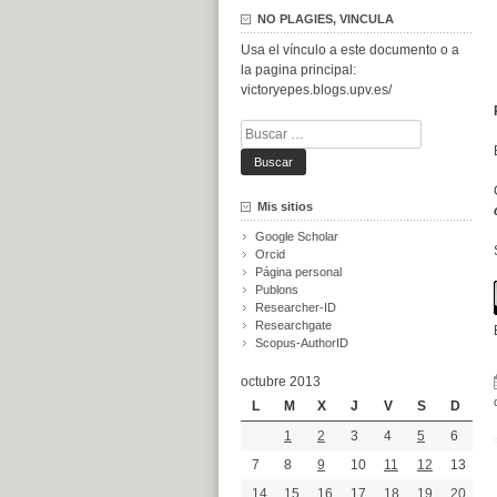
NO PLAGIES, VINCULA
Usa el vínculo a este documento o a
la pagina principal:
victoryepes.blogs.upv.es/
Buscar:
Mis sitios
Google Scholar
Orcid
Página personal
Publons
Researcher-ID
Researchgate
Scopus-AuthorID
octubre 2013
L
M
X
J
V
S
D
1
2
3
4
5
6
7
8
9
10
11
12
13
14
15
16
17
18
19
20