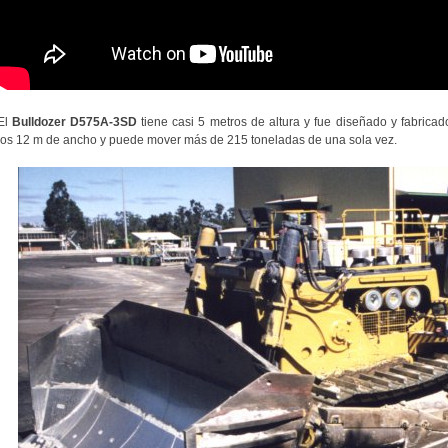
El
Bulldozer D575A-3SD
tiene casi 5 metros de altura y fue diseñado y fabric
los 12 m de ancho y puede mover más de 215 toneladas de una sola vez.