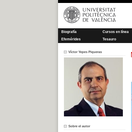
Saltar
al
contenido
Biografía
Cursos en línea
Efemérides
Tesauro
Víctor Yepes Piqueras
Sobre el autor