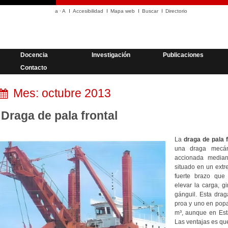
a
·
A
Accesibilidad
Mapa web
Buscar
Directorio
Docencia
Investigación
Publicaciones
Contacto
Mes:
octubre 2013
Draga de pala frontal
La
draga de pala f
una draga mecán
accionada median
situado en un extr
fuerte brazo que 
elevar la carga, gi
gánguil. Esta drag
proa y uno en popa
m³, aunque en Est
Las ventajas es qu