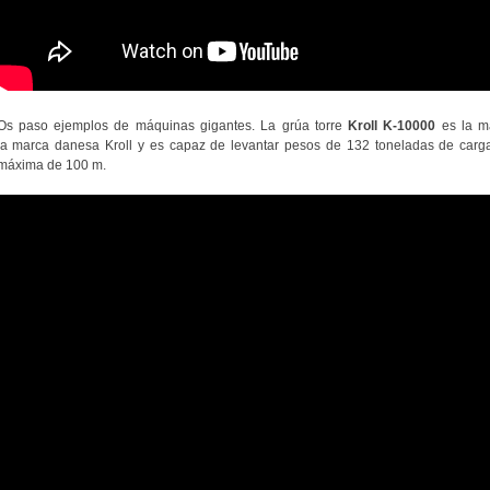
Os paso ejemplos de máquinas gigantes. La grúa torre
Kroll K-10000
es la m
la marca danesa Kroll y es capaz de levantar pesos de 132 toneladas de carg
máxima de 100 m.