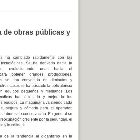
a de obras públicas y
ia ha cambiado rápidamente con las
 tecnológicas. Se ha derivado hacia la
ción, evolucionando unas hacia el
para obtener grandes producciones,
ras se han convertido en diminutas y
 otros casos se ha buscado la polivalencia
 en equipos pequeños y medianos. Los
máticos han auxiliado y mejorado los
os equipos. La maquinaria va siendo cada
le, segura y cómoda para el operador,
las labores de conservación. En general se
reocupación creciente por la seguridad, el
e y la calidad.
 de la tendencia al gigantismo en la