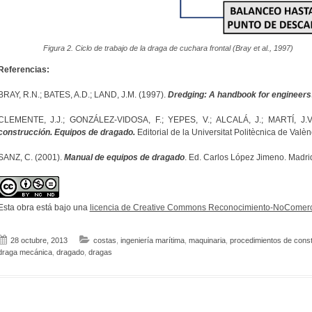
Figura 2. Ciclo de trabajo de la draga de cuchara frontal (Bray et al., 1997)
Referencias:
BRAY, R.N.; BATES, A.D.; LAND, J.M. (1997).
Dredging: A handbook for engineers
CLEMENTE, J.J.; GONZÁLEZ-VIDOSA, F.; YEPES, V.; ALCALÁ, J.; MARTÍ, J.V
construcción. Equipos de dragado.
Editorial de la Universitat Politècnica de Valè
SANZ, C. (2001).
Manual de equipos de dragado
. Ed. Carlos López Jimeno. Madri
Esta obra está bajo una
licencia de Creative Commons Reconocimiento-NoComerci
28 octubre, 2013
costas
,
ingeniería marítima
,
maquinaria
,
procedimientos de cons
draga mecánica
,
dragado
,
dragas