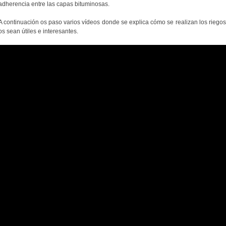
adherencia entre las capas bituminosas.
A continuación os paso varios vídeos donde se explica cómo se realizan los riego
os sean útiles e interesantes.