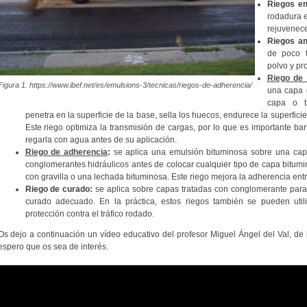
Riegos en
rodadura 
rejuvenece
Riegos an
de poco t
polvo y pr
Riego de 
Figura 1. https://www.ibef.net/es/emulsions-3/tecnicas/riegos-de-adherencia/
una capa 
capa o tr
penetra en la superficie de la base, sella los huecos, endurece la superficie
Este riego optimiza la transmisión de cargas, por lo que es importante bar
regarla con agua antes de su aplicación.
Riego de adherencia
:
se aplica una emulsión bituminosa sobre una capa
conglomerantes hidráulicos antes de colocar cualquier tipo de capa bitumi
con gravilla o una lechada bituminosa. Este riego mejora la adherencia ent
Riego de curado:
se aplica sobre capas tratadas con conglomerante para 
curado adecuado. En la práctica, estos riegos también se pueden uti
protección contra el tráfico rodado.
Os dejo a continuación un vídeo educativo del profesor Miguel Ángel del Val, de 
espero que os sea de interés.