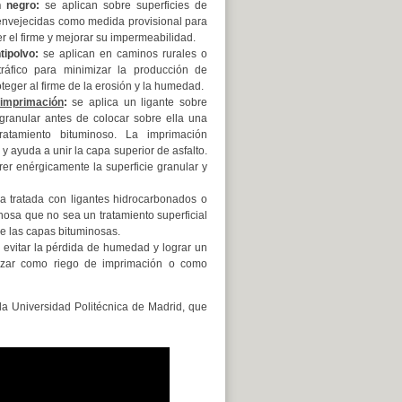
 negro:
se aplican sobre superficies de
envejecidas como medida provisional para
r el firme y mejorar su impermeabilidad.
tipolvo:
se aplican en caminos rurales o
ráfico para
minimizar la producción de
oteger
al firme de la erosión y la humedad.
imprimación
:
se aplica un ligante sobre
granular antes de colocar sobre ella una
atamiento bituminoso. La imprimación
 y ayuda a unir la capa superior de asfalto.
rer enérgicamente la superficie granular y
 tratada con ligantes hidrocarbonados o
nosa que no sea un tratamiento superficial
re las capas bituminosas.
evitar la pérdida de humedad y lograr un
lizar como riego de imprimación o como
la Universidad Politécnica de Madrid, que