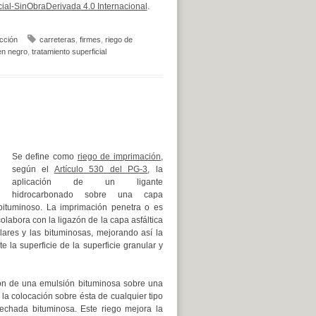
al-SinObraDerivada 4.0 Internacional
.
cción
carreteras
,
firmes
,
riego de
en negro
,
tratamiento superficial
Se define como
riego de imprimación
,
según el
Artículo 530 del PG-3
, la
aplicación de un ligante
hidrocarbonado sobre una capa
bituminoso. La imprimación penetra o es
olabora con la ligazón de la capa asfáltica
lares y las bituminosas, mejorando así la
 la superficie de la superficie granular y
ción de una emulsión bituminosa sobre una
la colocación sobre ésta de cualquier tipo
lechada bituminosa. Este riego mejora la