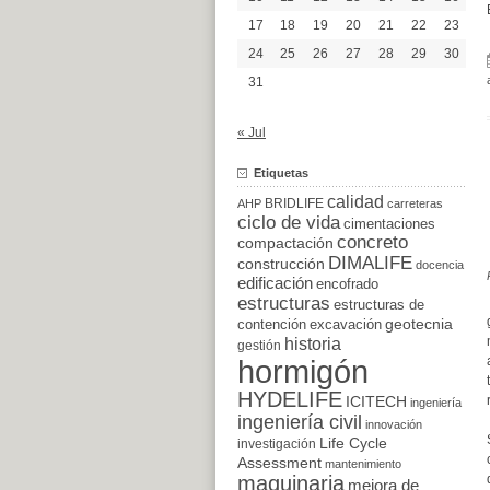
17
18
19
20
21
22
23
24
25
26
27
28
29
30
31
« Jul
Etiquetas
calidad
BRIDLIFE
AHP
carreteras
ciclo de vida
cimentaciones
concreto
compactación
DIMALIFE
construcción
docencia
edificación
encofrado
estructuras
estructuras de
excavación
geotecnia
contención
historia
gestión
hormigón
HYDELIFE
ICITECH
ingeniería
ingeniería civil
innovación
Life Cycle
investigación
Assessment
mantenimiento
maquinaria
mejora de