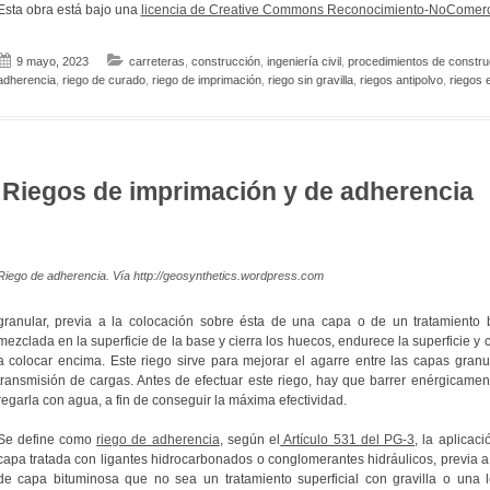
Esta obra está bajo una
licencia de Creative Commons Reconocimiento-NoComerci
9 mayo, 2023
carreteras
,
construcción
,
ingeniería civil
,
procedimientos de constru
adherencia
,
riego de curado
,
riego de imprimación
,
riego sin gravilla
,
riegos antipolvo
,
riegos 
Riegos de imprimación y de adherencia
Riego de adherencia. Vía http://geosynthetics.wordpress.com
granular, previa a la colocación sobre ésta de una capa o de un tratamiento 
mezclada en la superficie de la base y cierra los huecos, endurece la superficie y c
a colocar encima. Este riego sirve para mejorar el agarre entre las capas granu
transmisión de cargas. Antes de efectuar este riego, hay que barrer enérgicamente
regarla con agua, a fin de conseguir la máxima efectividad.
Se define como
riego de adherencia
, según el
Artículo 531 del PG-3
, la aplica
capa tratada con ligantes hidrocarbonados o conglomerantes hidráulicos, previa a 
de capa bituminosa que no sea un tratamiento superficial con gravilla o una 