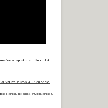
ituminosas.
Apuntes de la Universitat
al-SinObraDerivada 4.0 Internacional
.
áltico
,
asfalto
,
carreteras
,
emulsión asfáltica
,