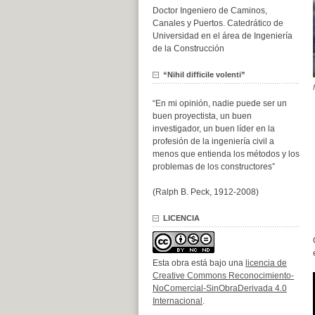
Doctor Ingeniero de Caminos,
Canales y Puertos. Catedrático de
Universidad en el área de Ingeniería
de la Construcción
“Nihil difficile volenti”
“En mi opinión, nadie puede ser un
buen proyectista, un buen
investigador, un buen líder en la
profesión de la ingeniería civil a
menos que entienda los métodos y los
problemas de los constructores”
(Ralph B. Peck, 1912-2008)
LICENCIA
Esta obra está bajo una
licencia de
Creative Commons Reconocimiento-
NoComercial-SinObraDerivada 4.0
Internacional
.