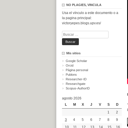
NO PLAGIES, VINCULA
Usa el vínculo a este documento o a
la pagina principal:
victoryepes.blogs.upv.es/
Buscar:
Mis sitios
Google Scholar
Orcid
Página personal
Publons
Researcher-ID
Researchgate
Scopus-AuthorID
agosto 2026
L
M
X
J
V
S
D
1
2
3
4
5
6
7
8
9
10
11
12
13
14
15
16