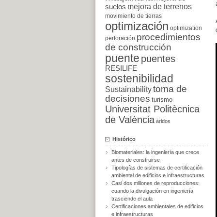
suelos
mejora de terrenos
movimiento de tierras
optimización
optimization
procedimientos
perforación
de construcción
puente
puentes
RESILIFE
sostenibilidad
toma de
Sustainability
decisiones
turismo
Universitat Politècnica
de València
áridos
Histórico
Biomateriales: la ingeniería que crece
antes de construirse
Tipologías de sistemas de certificación
ambiental de edificios e infraestructuras
Casi dos millones de reproducciones:
cuando la divulgación en ingeniería
trasciende el aula
Certificaciones ambientales de edificios
e infraestructuras