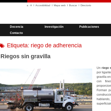
a
·
A
Accesibilidad
Mapa web
Buscar
Directorio
Docencia
Investigación
Publicaciones
Contacto
Etiqueta:
riego de adherencia
Riegos sin gravilla
Un
riego s
por ligant
gravilla e
con fine
proporcion
Forman pa
construcci
hablando,
superficial