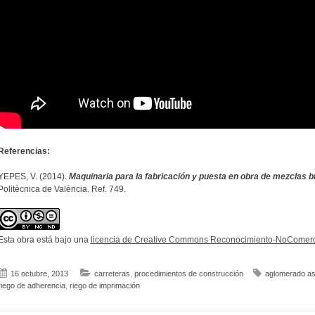
Referencias:
YEPES, V. (2014).
Maquinaria para la fabricación y puesta en obra de mezclas b
Politècnica de València. Ref. 749.
Esta obra está bajo una
licencia de Creative Commons Reconocimiento-NoComerci
16 octubre, 2013
carreteras
,
procedimientos de construcción
aglomerado asf
riego de adherencia
,
riego de imprimación