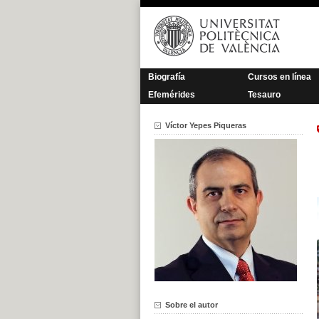
Saltar
al
contenido
Biografía
Cursos en línea
Efemérides
Tesauro
Víctor Yepes Piqueras
Sobre el autor