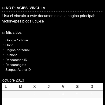
NO PLAGIES, VINCULA
Usa el vínculo a este documento o a la pagina principal:
victoryepes.blogs.upv.es/
Mis sitios
Google Scholar
Orcid
Página personal
Publons
Researcher-ID
Researchgate
Scopus-AuthorID
octubre 2013
L
M
X
J
V
S
D
1
2
3
4
5
6
7
8
9
10
11
12
13