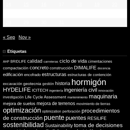
14
15
16
17
18
19
20
21
22
23
24
25
26
27
28
29
30
31
« Sep
Nov »
Etiquetas
ciclo de vida
calidad
cimentaciones
BRIDLIFE
AHP
carreteras
concreto
DIMALIFE
compactación
construcción
docencia
estructuras
edificación
encofrado
estructuras de contención
hormigón
historia
excavación
geotecnia
gestión
HYDELIFE
ingeniería civil
ICITECH
ingeniería
innovación
maquinaria
Life Cycle Assessment
investigación
mantenimiento
mejora de suelos
mejora de terrenos
movimiento de tierras
optimización
procedimientos
optimization
perforación
puente
puentes
de construcción
RESILIFE
sostenibilidad
toma de decisiones
Sustainability