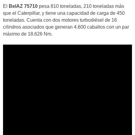
El
BelAZ 75710
pesa 810 toneladas, 210 toneladas más
que el Caterpillar, y tiene una capacidad de carga de 450
toneladas. Cuenta con dos motores turbodiésel de 16
cilindros asociados que generan 4.600 caballos con un par
máximo de 18.626 Nm.