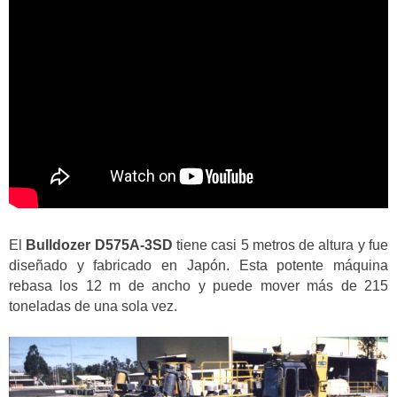
El
Bulldozer D575A-3SD
tiene casi 5 metros de altura y fue
diseñado y fabricado en Japón. Esta potente máquina
rebasa los 12 m de ancho y puede mover más de 215
toneladas de una sola vez.