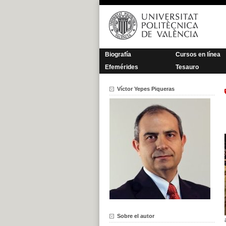
Saltar
al
contenido
Biografía
Cursos en línea
Efemérides
Tesauro
Víctor Yepes Piqueras
Sobre el autor