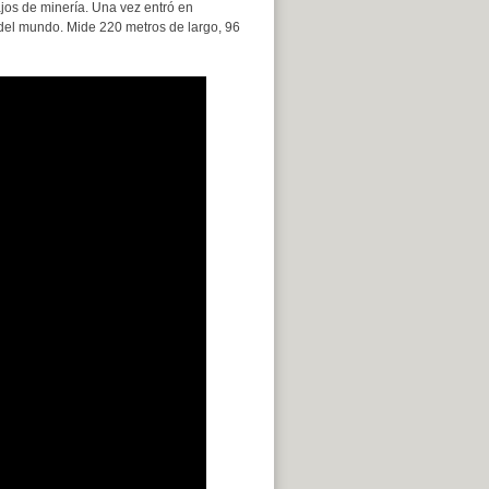
jos de minería. Una vez entró en
 del mundo. Mide 220 metros de largo, 96