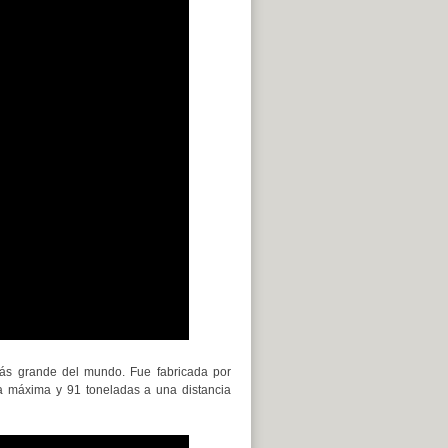
ás grande del mundo. Fue fabricada por
a máxima y 91 toneladas a una distancia