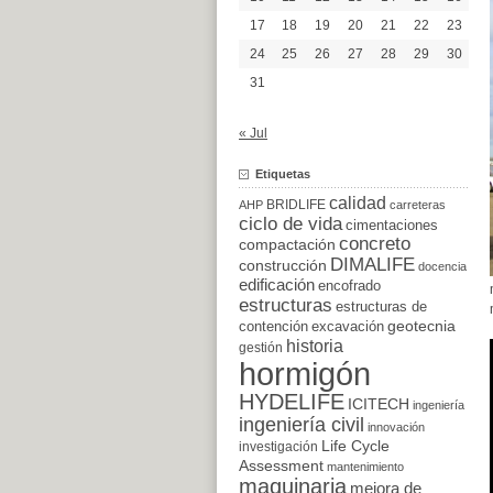
17
18
19
20
21
22
23
24
25
26
27
28
29
30
31
« Jul
Etiquetas
calidad
BRIDLIFE
AHP
carreteras
ciclo de vida
cimentaciones
concreto
compactación
DIMALIFE
construcción
docencia
edificación
encofrado
estructuras
estructuras de
excavación
geotecnia
contención
historia
gestión
hormigón
HYDELIFE
ICITECH
ingeniería
ingeniería civil
innovación
Life Cycle
investigación
Assessment
mantenimiento
maquinaria
mejora de