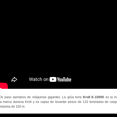
Os paso ejemplos de máquinas gigantes. La grúa torre
Kroll K-10000
es la m
la marca danesa Kroll y es capaz de levantar pesos de 132 toneladas de carg
máxima de 100 m.