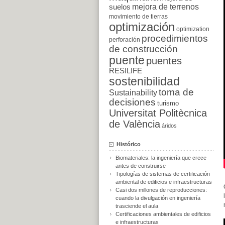
suelos
mejora de terrenos
movimiento de tierras
optimización
optimization
procedimientos
perforación
de construcción
puente
puentes
RESILIFE
sostenibilidad
toma de
Sustainability
decisiones
turismo
Universitat Politècnica
de València
áridos
Histórico
Biomateriales: la ingeniería que crece
antes de construirse
Tipologías de sistemas de certificación
ambiental de edificios e infraestructuras
Casi dos millones de reproducciones:
cuando la divulgación en ingeniería
trasciende el aula
Certificaciones ambientales de edificios
e infraestructuras