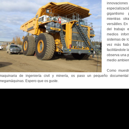
innovaciones
especializa
gigantismo 
mientras ot
versátiles. En
del trabajo
medios infor
sistemas de l
vez más fiab
facilitándole 
observa una p
medio ambient
Como muestra
maquinaria de ingeniería civil y minería, os paso un pequeño documenta
megamáquinas. Espero que os guste.