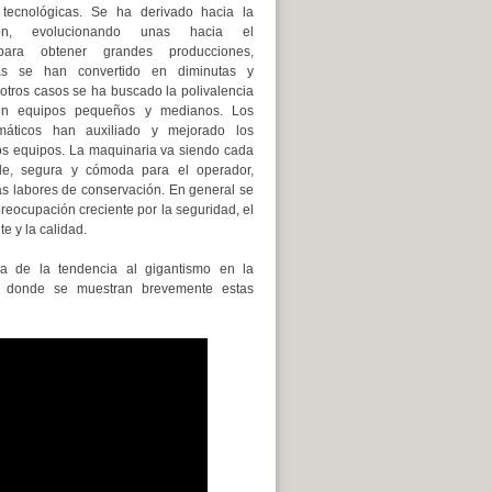
 tecnológicas. Se ha derivado hacia la
ción, evolucionando unas hacia el
para obtener grandes producciones,
ras se han convertido en diminutas y
 otros casos se ha buscado la polivalencia
 en equipos pequeños y medianos. Los
máticos han auxiliado y mejorado los
os equipos. La maquinaria va siendo cada
le, segura y cómoda para el operador,
las labores de conservación. En general se
reocupación creciente por la seguridad, el
e y la calidad.
 de la tendencia al gigantismo en la
l donde se muestran brevemente estas