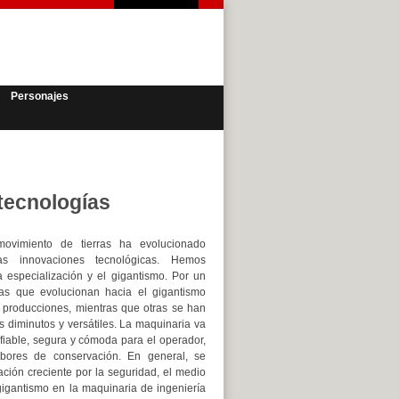
Personajes
 tecnologías
ovimiento de tierras ha evolucionado
as innovaciones tecnológicas. Hemos
 especialización y el gigantismo. Por un
nas que evolucionan hacia el gigantismo
 producciones, mientras que otras se han
s diminutos y versátiles. La maquinaria va
iable, segura y cómoda para el operador,
labores de conservación. En general, se
ión creciente por la seguridad, el medio
gigantismo en la maquinaria de ingeniería