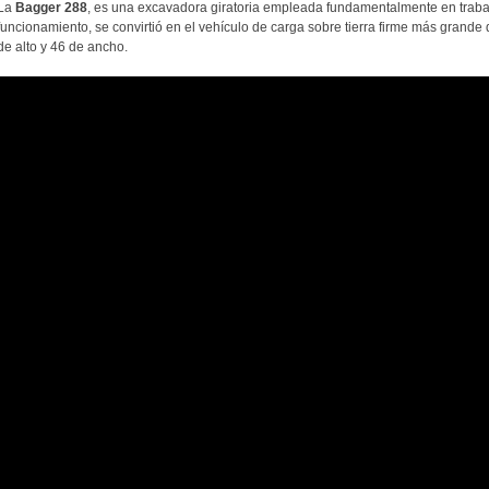
La
Bagger 288
, es una excavadora giratoria empleada fundamentalmente en traba
funcionamiento, se convirtió en el vehículo de carga sobre tierra firme más grande
de alto y 46 de ancho.