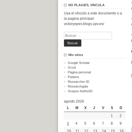
NO PLAGIES, VINCULA
Usa el vínculo a este documento o a
la pagina principal:
victoryepes.blogs.upv.es/
Buscar:
Mis sitios
Google Scholar
Orcid
Página personal
Publons
Researcher-ID
Researchgate
Scopus-AuthorID
agosto 2026
L
M
X
J
V
S
D
1
2
3
4
5
6
7
8
9
10
11
12
13
14
15
16