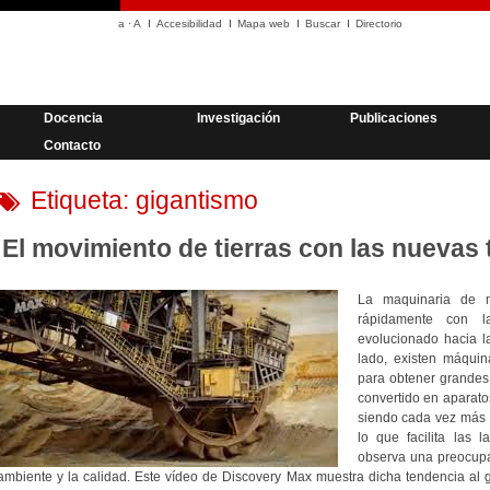
a
·
A
Accesibilidad
Mapa web
Buscar
Directorio
Docencia
Investigación
Publicaciones
Contacto
Etiqueta:
gigantismo
El movimiento de tierras con las nuevas
La maquinaria de m
rápidamente con l
evolucionado hacia la
lado, existen máqui
para obtener grandes
convertido en aparato
siendo cada vez más f
lo que facilita las 
observa una preocupac
ambiente y la calidad. Este vídeo de Discovery Max muestra dicha tendencia al 