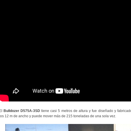
El
Bulldozer D575A-3SD
tiene casi 5 metros de altura y fue diseñado y fabric
los 12 m de ancho y puede mover más de 215 toneladas de una sola vez.