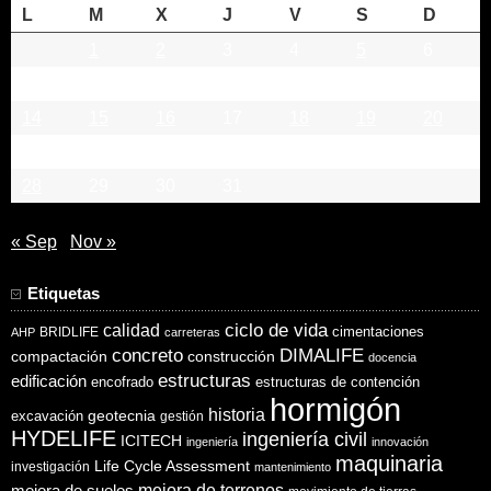
L
M
X
J
V
S
D
1
2
3
4
5
6
7
8
9
10
11
12
13
14
15
16
17
18
19
20
21
22
23
24
25
26
27
28
29
30
31
« Sep
Nov »
Etiquetas
ciclo de vida
calidad
cimentaciones
BRIDLIFE
AHP
carreteras
concreto
DIMALIFE
compactación
construcción
docencia
estructuras
edificación
encofrado
estructuras de contención
hormigón
historia
excavación
geotecnia
gestión
HYDELIFE
ingeniería civil
ICITECH
ingeniería
innovación
maquinaria
Life Cycle Assessment
investigación
mantenimiento
mejora de suelos
mejora de terrenos