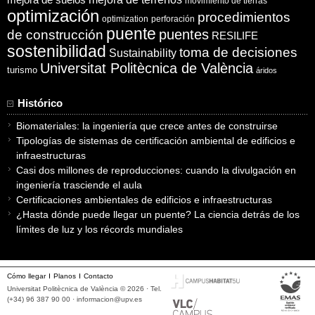
movimiento de tierras
optimización
procedimientos
optimization
perforación
puente
puentes
de construcción
RESILIFE
sostenibilidad
toma de decisiones
Sustainability
Universitat Politècnica de València
turismo
áridos
Histórico
Biomateriales: la ingeniería que crece antes de construirse
Tipologías de sistemas de certificación ambiental de edificios e
infraestructuras
Casi dos millones de reproducciones: cuando la divulgación en
ingeniería trasciende el aula
Certificaciones ambientales de edificios e infraestructuras
¿Hasta dónde puede llegar un puente? La ciencia detrás de los
límites de luz y los récords mundiales
Cómo llegar
Planos
Contacto
Universitat Politècnica de València © 2026 · Tel.
(+34) 96 387 90 00 ·
informacion@upv.es