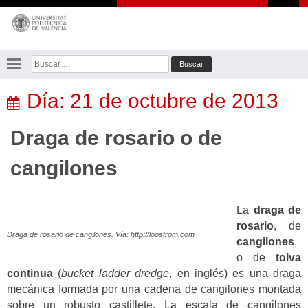
Saltar
al
contenido
Buscar:
Día:
21 de octubre de 2013
Draga de rosario o de
cangilones
La
draga de
rosario
, de
Draga de rosario de cangilones. Vía: http://loostrom.com
cangilones
,
o de
tolva
continua
(
bucket ladder dredge
, en inglés) es una draga
mecánica formada por una cadena de
cangilones
montada
sobre un robusto castillete. La escala de cangilones