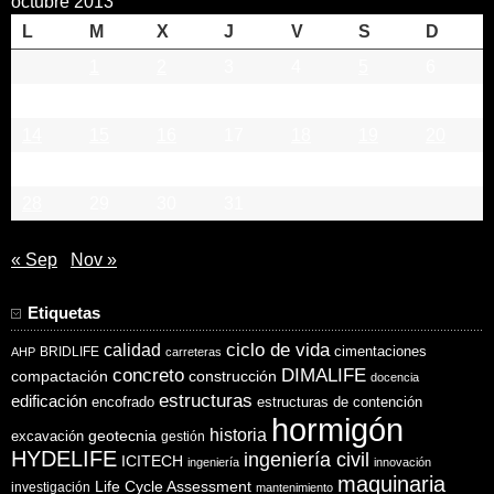
octubre 2013
L
M
X
J
V
S
D
1
2
3
4
5
6
7
8
9
10
11
12
13
14
15
16
17
18
19
20
21
22
23
24
25
26
27
28
29
30
31
« Sep
Nov »
Etiquetas
ciclo de vida
calidad
cimentaciones
BRIDLIFE
AHP
carreteras
concreto
DIMALIFE
compactación
construcción
docencia
estructuras
edificación
encofrado
estructuras de contención
hormigón
historia
excavación
geotecnia
gestión
HYDELIFE
ingeniería civil
ICITECH
ingeniería
innovación
maquinaria
Life Cycle Assessment
investigación
mantenimiento