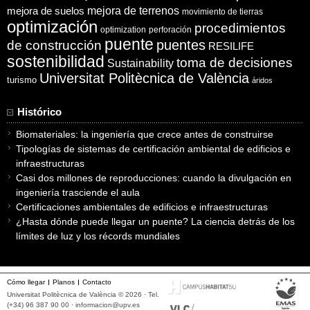
mejora de suelos
mejora de terrenos
movimiento de tierras
optimización
procedimientos
optimization
perforación
puente
puentes
de construcción
RESILIFE
sostenibilidad
toma de decisiones
Sustainability
Universitat Politècnica de València
turismo
áridos
Histórico
Biomateriales: la ingeniería que crece antes de construirse
Tipologías de sistemas de certificación ambiental de edificios e
infraestructuras
Casi dos millones de reproducciones: cuando la divulgación en
ingeniería trasciende el aula
Certificaciones ambientales de edificios e infraestructuras
¿Hasta dónde puede llegar un puente? La ciencia detrás de los
límites de luz y los récords mundiales
Cómo llegar
Planos
Contacto
Universitat Politècnica de València © 2026 · Tel.
(+34) 96 387 90 00 ·
informacion@upv.es