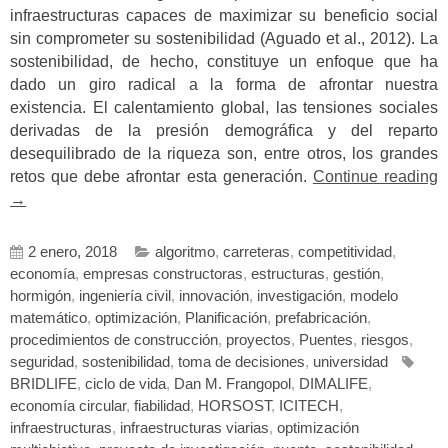
infraestructuras capaces de maximizar su beneficio social
sin comprometer su sostenibilidad (Aguado et al., 2012). La
sostenibilidad, de hecho, constituye un enfoque que ha
dado un giro radical a la forma de afrontar nuestra
existencia. El calentamiento global, las tensiones sociales
derivadas de la presión demográfica y del reparto
desequilibrado de la riqueza son, entre otros, los grandes
«
retos que debe afrontar esta generación.
Continue reading
y
→
m
d
2 enero, 2018
algoritmo
,
carreteras
,
competitividad
,
p
economía
,
empresas constructoras
,
estructuras
,
gestión
,
d
hormigón
,
ingeniería civil
,
innovación
,
investigación
,
modelo
i
matemático
,
optimización
,
Planificación
,
prefabricación
,
D
procedimientos de construcción
,
proyectos
,
Puentes
,
riesgos
,
(
seguridad
,
sostenibilidad
,
toma de decisiones
,
universidad
2
BRIDLIFE
,
ciclo de vida
,
Dan M. Frangopol
,
DIMALIFE
,
economía circular
,
fiabilidad
,
HORSOST
,
ICITECH
,
infraestructuras
,
infraestructuras viarias
,
optimización