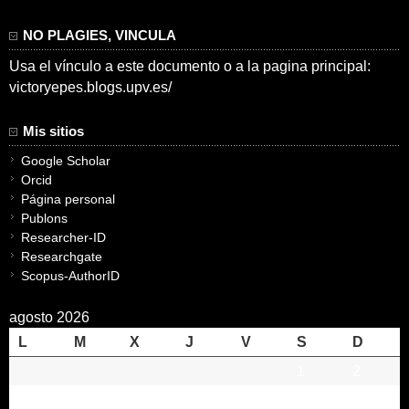
NO PLAGIES, VINCULA
Usa el vínculo a este documento o a la pagina principal:
victoryepes.blogs.upv.es/
Mis sitios
Google Scholar
Orcid
Página personal
Publons
Researcher-ID
Researchgate
Scopus-AuthorID
agosto 2026
L
M
X
J
V
S
D
1
2
3
4
5
6
7
8
9