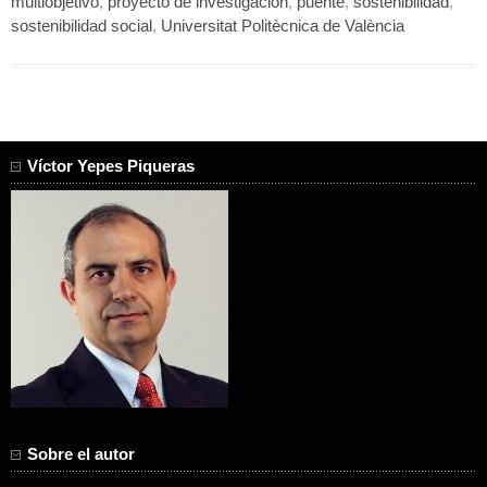
multiobjetivo
,
proyecto de investigación
,
puente
,
sostenibilidad
,
sostenibilidad social
,
Universitat Politècnica de València
Víctor Yepes Piqueras
Sobre el autor