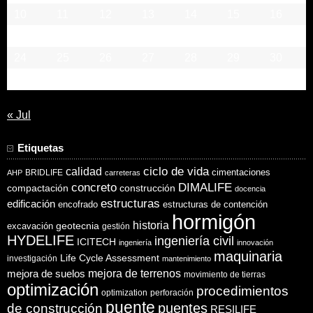
10
11
12
13
14
15
16
17
18
19
20
21
22
23
24
25
26
27
28
29
30
31
« Jul
Etiquetas
ciclo de vida
calidad
cimentaciones
BRIDLIFE
AHP
carreteras
concreto
DIMALIFE
compactación
construcción
docencia
estructuras
edificación
encofrado
estructuras de contención
hormigón
historia
excavación
geotecnia
gestión
HYDELIFE
ingeniería civil
ICITECH
ingeniería
innovación
maquinaria
Life Cycle Assessment
investigación
mantenimiento
mejora de suelos
mejora de terrenos
movimiento de tierras
optimización
procedimientos
optimization
perforación
puente
puentes
de construcción
RESILIFE