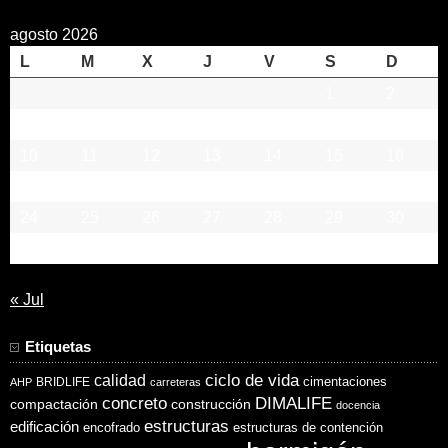
agosto 2026
L
M
X
J
V
S
D
1
2
3
4
5
6
7
8
9
10
11
12
13
14
15
16
17
18
19
20
21
22
23
24
25
26
27
28
29
30
31
« Jul
Etiquetas
ciclo de vida
calidad
cimentaciones
BRIDLIFE
AHP
carreteras
concreto
DIMALIFE
compactación
construcción
docencia
estructuras
edificación
encofrado
estructuras de contención