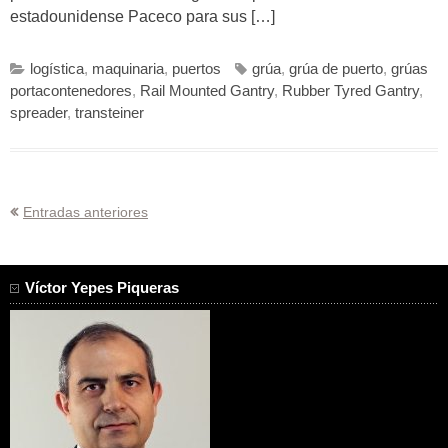
estadounidense Paceco para sus […]
logística
,
maquinaria
,
puertos
grúa
,
grúa de puerto
,
grúas
portacontenedores
,
Rail Mounted Gantry
,
Rubber Tyred Gantry
,
spreader
,
transteiner
Navegación
Entradas anteriores
de
entradas
Víctor Yepes Piqueras