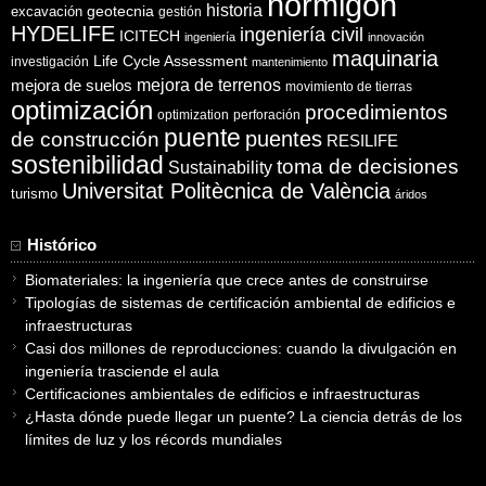
hormigón
historia
excavación
geotecnia
gestión
HYDELIFE
ingeniería civil
ICITECH
ingeniería
innovación
maquinaria
Life Cycle Assessment
investigación
mantenimiento
mejora de suelos
mejora de terrenos
movimiento de tierras
optimización
procedimientos
optimization
perforación
puente
puentes
de construcción
RESILIFE
sostenibilidad
toma de decisiones
Sustainability
Universitat Politècnica de València
turismo
áridos
Histórico
Biomateriales: la ingeniería que crece antes de construirse
Tipologías de sistemas de certificación ambiental de edificios e
infraestructuras
Casi dos millones de reproducciones: cuando la divulgación en
ingeniería trasciende el aula
Certificaciones ambientales de edificios e infraestructuras
¿Hasta dónde puede llegar un puente? La ciencia detrás de los
límites de luz y los récords mundiales