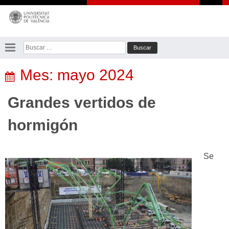
Saltar
al
contenido
Buscar:
Mes:
mayo 2024
Grandes vertidos de
hormigón
Se