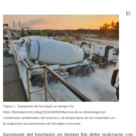
El
Figura 1. Transporte del hormigón en tiempo frío.
https://betoniatecnico.blog/2024/04/08/influencia-de-la-climatologia-las-
condiciones-ambientales-del-entorno-y-la-temperatura-de-los-materiales-en-
la-realizacion-de-pavimentos-de-hormigon-concreto/
transporte del hormigón en tiempo frío debe realizarse con