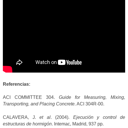
Referencias:
ACI COMMITTEE 304.
Guide for Measuring, Mixing,
Transporting, and Placing Concrete
. ACI 304R-00.
CALAVERA, J.
et al
. (2004).
Ejecución y control de
estructuras de hormigón
. Intemac, Madrid, 937 pp.