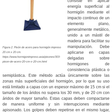
consiste en aplicar
energía superficial al
hormigón mediante el
impacto continuo de un
elemento plano,
generalmente metálico,
unido a un mástil de
madera para facilitar su
manipulación. Debe
Figura 2. Pisón de acero para hormigón impreso
aplicarse en capas
20 cm x 20 cm.
https://www.hormigonimpreso.asia/pisones/303-
delgadas sobre
pison-de-acero-20-cm-x-20-cm.html
hormigones de
consistencia plástica o
semiplástica. Este método actúa únicamente sobre las
zonas más superficiales del hormigón, por lo que su uso
está limitado a capas con un espesor máximo de 15 cm si el
tamaño de los áridos no supera los 30 mm, y de 20 cm con
áridos de mayor tamaño. Estas capas deben compactarse
de manera uniforme y sin interrupciones mediante
apisonado. Los golpes deben repetirse en el mismo lugar,