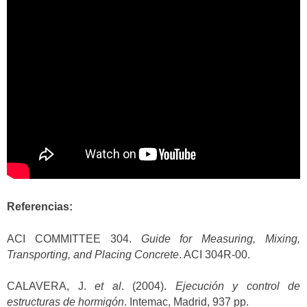
Referencias:
ACI COMMITTEE 304.
Guide for Measuring, Mixing,
Transporting, and Placing Concrete
. ACI 304R-00.
CALAVERA, J.
et al
. (2004).
Ejecución y control de
estructuras de hormigón
. Intemac, Madrid, 937 pp.