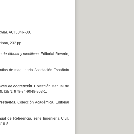
crete
. ACI 304R-00.
elona, 232 pp.
 de fábrica y metálicas
. Editorial Reverté,
fías de maquinaria. Asociación Española
uras de contención.
Colección Manual de
 328. ISBN: 978-84-9048-903-1.
esueltos.
Colección Académica. Editorial
l de Referencia, serie Ingeniería Civil.
-418-8