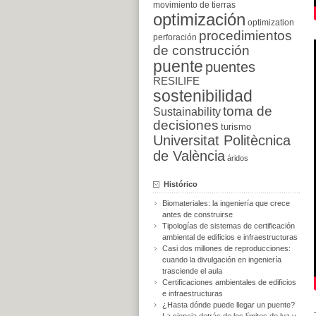
movimiento de tierras
optimización
optimization
procedimientos
perforación
de construcción
puente
puentes
RESILIFE
sostenibilidad
toma de
Sustainability
decisiones
turismo
Universitat Politècnica
de València
áridos
Histórico
Biomateriales: la ingeniería que crece
antes de construirse
Tipologías de sistemas de certificación
ambiental de edificios e infraestructuras
Casi dos millones de reproducciones:
cuando la divulgación en ingeniería
trasciende el aula
Certificaciones ambientales de edificios
e infraestructuras
¿Hasta dónde puede llegar un puente?
La ciencia detrás de los límites de luz y