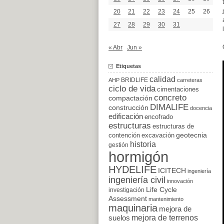
20
21
22
23
24
25
26
27
28
29
30
31
« Abr
Jun »
Etiquetas
calidad
BRIDLIFE
AHP
carreteras
ciclo de vida
cimentaciones
concreto
compactación
DIMALIFE
construcción
docencia
edificación
encofrado
estructuras
estructuras de
excavación
geotecnia
contención
historia
gestión
hormigón
HYDELIFE
ICITECH
ingeniería
ingeniería civil
innovación
Life Cycle
investigación
Assessment
mantenimiento
maquinaria
mejora de
suelos
mejora de terrenos