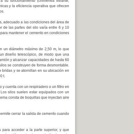
 su funcionamiento (chimenea filtrante,
icas y la eficiencia operativa que ofrecen
os.
dos, adecuado a las condiciones del área de
r de las partes del silo varía entre 6 y 10
e para mantener el cemento en condiciones
con un diámetro máximo de 2,50 m, lo que
 un diseño telescópico, de modo que una
o camión y alcanzar capacidades de hasta 60
 silos se construyen de forma desmontable.
bridas y se atornillan en su ubicación en
 t.
 y cuenta con un respiradero o un filtro en
. Los silos suelen estar equipados con un
istema consta de boquillas que inyectan aire
 permite cerrar la salida de cemento cuando
 para acceder a la parte superior, y que