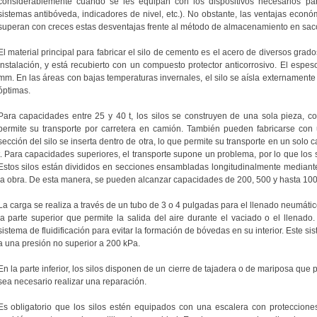
considerablemente cuando se les equipan con los dispositivos necesarios para
sistemas antibóveda, indicadores de nivel, etc.). No obstante, las ventajas económ
superan con creces estas desventajas frente al método de almacenamiento en sac
El material principal para fabricar el silo de cemento es el acero de diversos gra
instalación, y está recubierto con un compuesto protector anticorrosivo. El espeso
mm. En las áreas con bajas temperaturas invernales, el silo se aísla externament
óptimas.
Para capacidades entre 25 y 40 t, los silos se construyen de una sola pieza, 
permite su transporte por carretera en camión. También pueden fabricarse con
sección del silo se inserta dentro de otra, lo que permite su transporte en un sol
t. Para capacidades superiores, el transporte supone un problema, por lo que los
Estos silos están divididos en secciones ensambladas longitudinalmente mediante 
la obra. De esta manera, se pueden alcanzar capacidades de 200, 500 y hasta 1000
La carga se realiza a través de un tubo de 3 o 4 pulgadas para el llenado neumático
la parte superior que permite la salida del aire durante el vaciado o el llenado
sistema de fluidificación para evitar la formación de bóvedas en su interior. Este s
a una presión no superior a 200 kPa.
En la parte inferior, los silos disponen de un cierre de tajadera o de mariposa que
sea necesario realizar una reparación.
Es obligatorio que los silos estén equipados con una escalera con protecciones