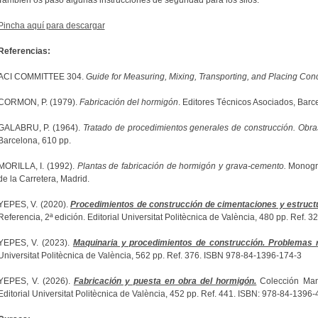
También os paso algunas instrucciones de seguridad para los silos.
Pincha aquí para descargar
Referencias:
ACI COMMITTEE 304.
Guide for Measuring, Mixing, Transporting, and Placing Con
CORMON, P. (1979).
Fabricación del hormigón
. Editores Técnicos Asociados, Barc
GALABRU, P. (1964).
Tratado de procedimientos generales de construcción. Obras
Barcelona, 610 pp.
MORILLA, I. (1992).
Plantas de fabricación de hormigón y grava-cemento.
Monogra
de la Carretera, Madrid.
YEPES, V. (2020).
Procedimientos de construcción de cimentaciones y estruct
Referencia, 2ª edición. Editorial Universitat Politècnica de València, 480 pp. Ref.
YEPES, V. (2023).
Maquinaria y procedimientos de construcción. Problemas r
Universitat Politècnica de València, 562 pp. Ref. 376. ISBN 978-84-1396-174-3
YEPES, V. (2026).
Fabricación y puesta en obra del hormigón.
Colección Manua
Editorial Universitat Politècnica de València, 452 pp. Ref. 441. ISBN: 978-84-1396