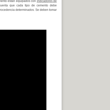
emento están equipados con
indicadores de
cuenta que cada tipo de cemento debe
procedencia determinados. Se deben tomar