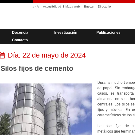
a
·
A
Accesibilidad
Mapa web
Buscar
Directorio
Docencia
Investigación
Publicaciones
Contacto
Día:
22 de mayo de 2024
Silos fijos de cemento
Durante mucho tiempo,
de papel. Sin embargo
casos, se transport
almacena en silos her
centrales. Los silos s
fijos y móviles. En e
características de los si
Los silos fijos de c
metálicos que terminan