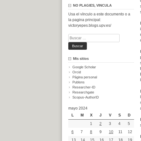
NO PLAGIES, VINCULA
Usa el vínculo a este documento o a
la pagina principal:
victoryepes.blogs.upv.es/
Buscar:
Mis sitios
Google Scholar
Orcid
Página personal
Publons
Researcher-ID
Researchgate
Scopus-AuthorID
mayo 2024
L
M
X
J
V
S
D
1
2
3
4
5
6
7
8
9
10
11
12
13
14
15
16
17
18
19