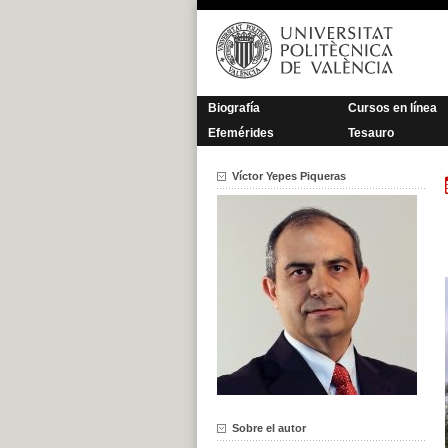
Saltar
al
contenido
Biografía
Cursos en línea
Efemérides
Tesauro
Víctor Yepes Piqueras
Sobre el autor