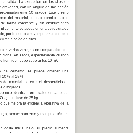
de salida. La extracción en los silos de
r gravedad, con un ángulo de inclinación
 aproximadamente 50 grados. Este diseño
iente del material, lo que permite que el
de forma constante y sin obstrucciones
o. El conjunto se apoya en una estructura de
able, por lo que es muy importante construir
vitar la caída de silos.
frecen varias ventajas en comparación con
dicional en sacos, especialmente cuando
de hormigón debe superar los 10 m³:
a de cemento: se puede obtener una
l 10 % al 15 %.
 de material: se evita el desperdicio de
os o mojados.
 permite dosificar en cualquier cantidad,
50 kg e incluso de 25 kg.
o que mejora la eficiencia operativa de la
carga, almacenamiento y manipulación del
n costo inicial bajo, su precio aumenta