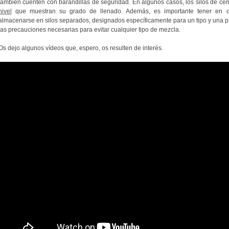
también cuenten con barandillas de seguridad. En algunos casos, los silos de c
nivel
que muestran su grado de llenado. Además, es importante tener en 
almacenarse en silos separados, designados específicamente para un tipo y una 
las precauciones necesarias para evitar cualquier tipo de mezcla.
Os dejo algunos vídeos que, espero, os resulten de interés.