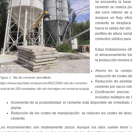
se encuentra la base 
cemento se realiza po
del cono inferior de
asegura un flujo efic
cemento se desplace 
hacia la salida del sil
perfiles de altura vari
cimientos sólidos para e
Estas instalaciones o
el almacenamiento tra
la producción horaria 
Ahorro en la compr
reducción de costes de
Figura 1. Silo de cemento atornillado.
Reducción de pérdidas
https://www.machinio.es/anuncios/80213364-silo-de-cemento-
cemento por sacos rot
vertical-de-200-toneladas-silo-de-hormigon-en-esmirna-turquia
Dosificación precisa:
incluidos múltiplos de 
Incremento de la productividad: el cemento está disponible de inmediato, l
planta.
Reducción de los costes de manipulación: se reducen los costes de des
cemento.
Los inconvenientes son relativamente pocos. Aunque los silos suelen tener u