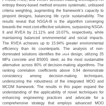
entropy theory-based method ensures systematic, unbiased
criteria weighting, augmenting the framework’s capacity to
pinpoint designs, balancing life cycle sustainability. The
results reveal that NSGA-III is the algorithm converging
towards the most cost-effective solutions, surpassing NSGA-
II and RVEA by 21.11% and 10.07%, respectively, while
maintaining balanced environmental and social impacts.
The RVEA achieves up to 15.94% greater environmental
efficiency than its counterparts. The analysis of non-
dominated solutions identifies the
design, utilizing 35
𝐴
4
𝐴4
MPa concrete and B500S steel, as the most sustainable
alternative across 80% of decision-making algorithms. The
ranking correlation coefficients above 0.94 demonstrate
consistency among decision-making techniques,
underscoring the robustness of the integrated MOO and
MCDM framework. The results in this paper expand the
understanding of the applicability of novel techniques for
enhancing engineering practices and advocate for a
comprehensive strategy that employs advanced MOO