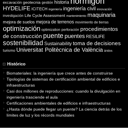
hormigón
historia
excavación
geotecnia
gestión
HYDELIFE
ingeniería civil
ICITECH
ingeniería
innovación
maquinaria
Life Cycle Assessment
investigación
mantenimiento
mejora de suelos
mejora de terrenos
movimiento de tierras
optimización
procedimientos
optimization
perforación
puente
puentes
de construcción
RESILIFE
sostenibilidad
toma de decisiones
Sustainability
Universitat Politècnica de València
turismo
áridos
Histórico
Biomateriales: la ingeniería que crece antes de construirse
Tipologías de sistemas de certificación ambiental de edificios e
infraestructuras
Casi dos millones de reproducciones: cuando la divulgación en
ingeniería trasciende el aula
Certificaciones ambientales de edificios e infraestructuras
¿Hasta dónde puede llegar un puente? La ciencia detrás de los
límites de luz y los récords mundiales