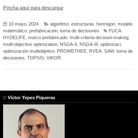
Pincha aquí para descargar
10 mayo, 2024
algoritmo
,
estructuras
,
hormigón
,
modelo
matemático
,
prefabricación
,
toma de decisiones
FUCA
,
HYDELIFE
,
marco prefabricado
,
multi-criteria decision-making
,
multi-objective optimization
,
NSGA-II
,
NSGA-III
,
optimizaci
,
optimización multiobjetivo
,
PROMETHEE
,
RVEA
,
SAW
,
toma de
decisiones
,
TOPSIS
,
VIKOR
Víctor Yepes Piqueras