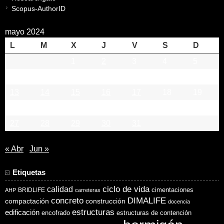
Scopus-AuthorID
mayo 2024
L
M
X
J
V
S
D
1
2
3
4
5
6
7
8
9
10
11
12
13
14
15
16
17
18
19
20
21
22
23
24
25
26
27
28
29
30
31
« Abr
Jun »
Etiquetas
ciclo de vida
calidad
cimentaciones
BRIDLIFE
AHP
carreteras
concreto
DIMALIFE
compactación
construcción
docencia
estructuras
edificación
encofrado
estructuras de contención