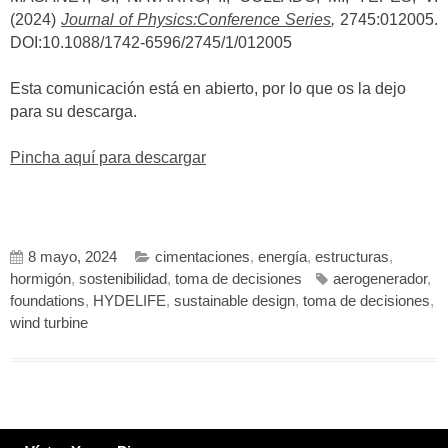
(2024)
Journal of Physics:Conference Series
,
2745:012005.
DOI:10.1088/1742-6596/2745/1/012005
Esta comunicación está en abierto, por lo que os la dejo
para su descarga.
Pincha aquí para descargar
8 mayo, 2024
cimentaciones
,
energía
,
estructuras
,
hormigón
,
sostenibilidad
,
toma de decisiones
aerogenerador
,
foundations
,
HYDELIFE
,
sustainable design
,
toma de decisiones
,
wind turbine