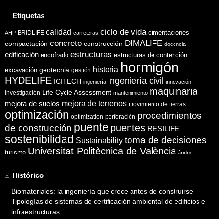
Etiquetas
ciclo de vida
calidad
cimentaciones
BRIDLIFE
AHP
carreteras
concreto
DIMALIFE
compactación
construcción
docencia
estructuras
edificación
encofrado
estructuras de contención
hormigón
historia
excavación
geotecnia
gestión
HYDELIFE
ingeniería civil
ICITECH
ingeniería
innovación
maquinaria
Life Cycle Assessment
investigación
mantenimiento
mejora de suelos
mejora de terrenos
movimiento de tierras
optimización
procedimientos
optimization
perforación
puente
puentes
de construcción
RESILIFE
sostenibilidad
toma de decisiones
Sustainability
Universitat Politècnica de València
turismo
áridos
Histórico
Biomateriales: la ingeniería que crece antes de construirse
Tipologías de sistemas de certificación ambiental de edificios e
infraestructuras