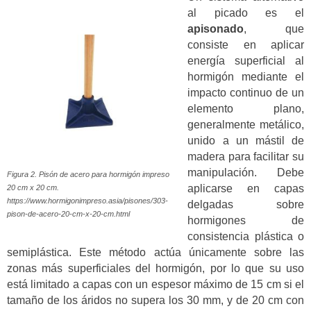
al picado es el
apisonado
, que
consiste en aplicar
energía superficial al
hormigón mediante el
impacto continuo de un
elemento plano,
generalmente metálico,
unido a un mástil de
madera para facilitar su
manipulación. Debe
Figura 2. Pisón de acero para hormigón impreso
aplicarse en capas
20 cm x 20 cm.
https://www.hormigonimpreso.asia/pisones/303-
delgadas sobre
pison-de-acero-20-cm-x-20-cm.html
hormigones de
consistencia plástica o
semiplástica. Este método actúa únicamente sobre las
zonas más superficiales del hormigón, por lo que su uso
está limitado a capas con un espesor máximo de 15 cm si el
tamaño de los áridos no supera los 30 mm, y de 20 cm con