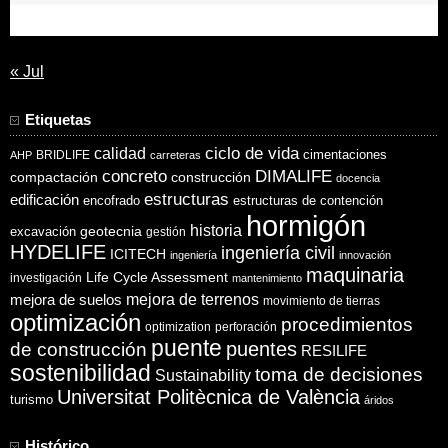
31
« Jul
Etiquetas
ciclo de vida
calidad
cimentaciones
BRIDLIFE
AHP
carreteras
concreto
DIMALIFE
compactación
construcción
docencia
estructuras
edificación
encofrado
estructuras de contención
hormigón
historia
excavación
geotecnia
gestión
HYDELIFE
ingeniería civil
ICITECH
ingeniería
innovación
maquinaria
Life Cycle Assessment
investigación
mantenimiento
mejora de suelos
mejora de terrenos
movimiento de tierras
optimización
procedimientos
optimization
perforación
puente
puentes
de construcción
RESILIFE
sostenibilidad
toma de decisiones
Sustainability
Universitat Politècnica de València
turismo
áridos
Histórico