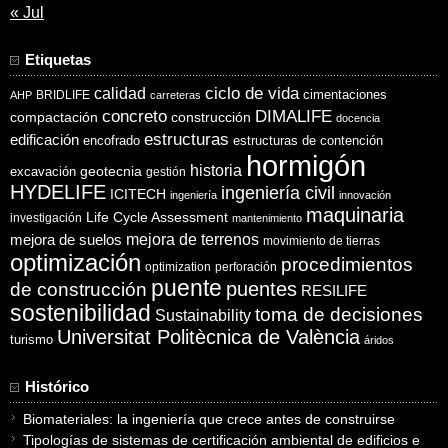
« Jul
Etiquetas
ciclo de vida
calidad
cimentaciones
BRIDLIFE
AHP
carreteras
concreto
DIMALIFE
compactación
construcción
docencia
estructuras
edificación
encofrado
estructuras de contención
hormigón
historia
excavación
geotecnia
gestión
HYDELIFE
ingeniería civil
ICITECH
ingeniería
innovación
maquinaria
Life Cycle Assessment
investigación
mantenimiento
mejora de suelos
mejora de terrenos
movimiento de tierras
optimización
procedimientos
optimization
perforación
puente
puentes
de construcción
RESILIFE
sostenibilidad
toma de decisiones
Sustainability
Universitat Politècnica de València
turismo
áridos
Histórico
Biomateriales: la ingeniería que crece antes de construirse
Tipologías de sistemas de certificación ambiental de edificios e