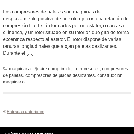
Los compresores de paletas son máquinas de
desplazamiento positivo de un solo eje con una relación de
compresión fija. Están formados por un estator, o carcasa
cilíndrica, y un rotor situado en su interior, que gira de forma
excéntrica respecto al estator. El rotor dispone de varias
ranuras longitudinales que alojan paletas deslizantes.
Durante el […]
maquinaria
aire comprimido
,
compresores
,
compresores
de paletas
,
compresores de placas deslizantes
,
construcción
,
maquinaria
Navegación
Entradas anteriores
de
entradas