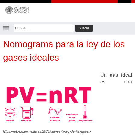
Saltar
al
contenido
Buscar:
Nomograma para la ley de los
gases ideales
Un
gas ideal
es una
https://retoexperimenta.es/2022/que-es-la-ley-de-los-gases-