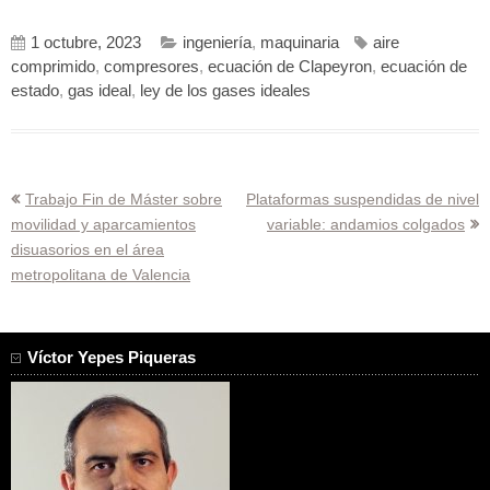
1 octubre, 2023
ingeniería
,
maquinaria
aire
comprimido
,
compresores
,
ecuación de Clapeyron
,
ecuación de
estado
,
gas ideal
,
ley de los gases ideales
Navegación
Trabajo Fin de Máster sobre
Plataformas suspendidas de nivel
movilidad y aparcamientos
variable: andamios colgados
de
disuasorios en el área
entradas
metropolitana de Valencia
Víctor Yepes Piqueras