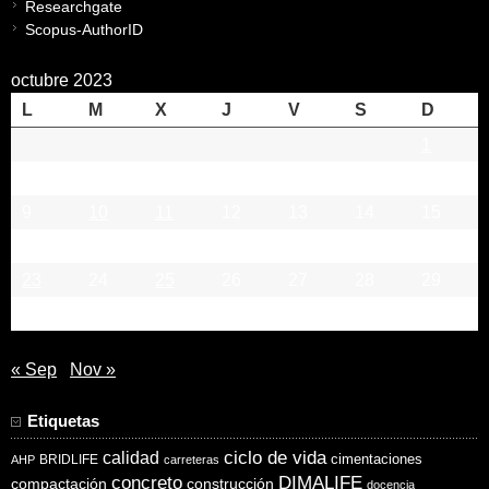
Researchgate
Scopus-AuthorID
octubre 2023
L
M
X
J
V
S
D
1
2
3
4
5
6
7
8
9
10
11
12
13
14
15
16
17
18
19
20
21
22
23
24
25
26
27
28
29
30
31
« Sep
Nov »
Etiquetas
ciclo de vida
calidad
cimentaciones
BRIDLIFE
AHP
carreteras
concreto
DIMALIFE
compactación
construcción
docencia