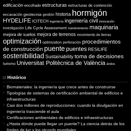
estructuras
edificación
encofrado
estructuras de contención
hormigón
historia
excavación
geotecnia
gestión
HYDELIFE
ingeniería civil
ICITECH
ingeniería
innovación
maquinaria
Life Cycle Assessment
investigación
mantenimiento
mejora de suelos
mejora de terrenos
movimiento de tierras
optimización
procedimientos
optimization
perforación
puente
puentes
de construcción
RESILIFE
sostenibilidad
toma de decisiones
Sustainability
Universitat Politècnica de València
turismo
áridos
Histórico
Biomateriales: la ingeniería que crece antes de construirse
Tipologías de sistemas de certificación ambiental de edificios e
infraestructuras
Casi dos millones de reproducciones: cuando la divulgación en
ingeniería trasciende el aula
Certificaciones ambientales de edificios e infraestructuras
¿Hasta dónde puede llegar un puente? La ciencia detrás de los
límites de luz y los récords mundiales