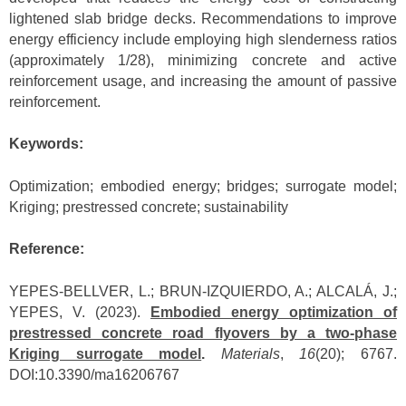
lightened slab bridge decks. Recommendations to improve
energy efficiency include employing high slenderness ratios
(approximately 1/28), minimizing concrete and active
reinforcement usage, and increasing the amount of passive
reinforcement.
Keywords:
Optimization; embodied energy; bridges; surrogate model;
Kriging; prestressed concrete; sustainability
Reference:
YEPES-BELLVER, L.; BRUN-IZQUIERDO, A.; ALCALÁ, J.;
YEPES, V. (2023).
Embodied energy optimization of
prestressed concrete road flyovers by a two-phase
Kriging surrogate model
.
Materials
,
16
(20); 6767.
DOI:10.3390/ma16206767