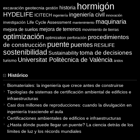
hormigón
historia
excavación
geotecnia
gestión
HYDELIFE
ingeniería civil
ICITECH
ingeniería
innovación
maquinaria
Life Cycle Assessment
investigación
mantenimiento
mejora de suelos
mejora de terrenos
movimiento de tierras
optimización
procedimientos
optimization
perforación
puente
puentes
de construcción
RESILIFE
sostenibilidad
toma de decisiones
Sustainability
Universitat Politècnica de València
turismo
áridos
Histórico
Biomateriales: la ingeniería que crece antes de construirse
Tipologías de sistemas de certificación ambiental de edificios e
infraestructuras
Casi dos millones de reproducciones: cuando la divulgación en
ingeniería trasciende el aula
Certificaciones ambientales de edificios e infraestructuras
¿Hasta dónde puede llegar un puente? La ciencia detrás de los
límites de luz y los récords mundiales