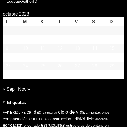
Scopus-AuthorID
octubre 2023
L
M
X
J
V
S
D
1
2
3
4
5
6
7
8
9
10
11
12
13
14
15
16
17
18
19
20
21
22
23
24
25
26
27
28
29
30
31
« Sep
Nov »
Etiquetas
ciclo de vida
calidad
cimentaciones
BRIDLIFE
AHP
carreteras
concreto
DIMALIFE
compactación
construcción
docencia
estructuras
edificación
encofrado
estructuras de contención